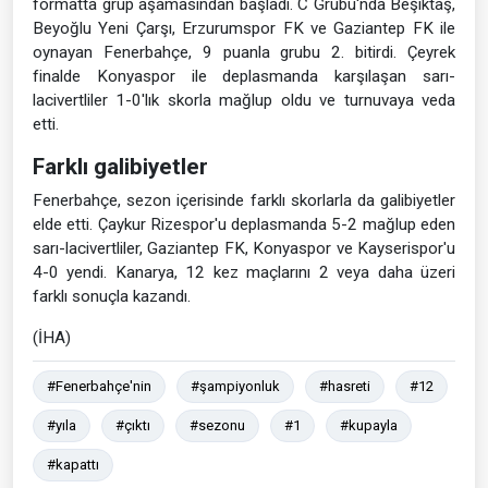
formatta grup aşamasından başladı. C Grubu'nda Beşiktaş,
Beyoğlu Yeni Çarşı, Erzurumspor FK ve Gaziantep FK ile
oynayan Fenerbahçe, 9 puanla grubu 2. bitirdi. Çeyrek
finalde Konyaspor ile deplasmanda karşılaşan sarı-
lacivertliler 1-0'lık skorla mağlup oldu ve turnuvaya veda
etti.
Farklı galibiyetler
Fenerbahçe, sezon içerisinde farklı skorlarla da galibiyetler
elde etti. Çaykur Rizespor'u deplasmanda 5-2 mağlup eden
sarı-lacivertliler, Gaziantep FK, Konyaspor ve Kayserispor'u
4-0 yendi. Kanarya, 12 kez maçlarını 2 veya daha üzeri
farklı sonuçla kazandı.
(İHA)
#Fenerbahçe'nin
#şampiyonluk
#hasreti
#12
#yıla
#çıktı
#sezonu
#1
#kupayla
#kapattı