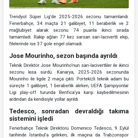
Trendyol Süper Lig'de 2025-2026 sezonu tamamlandı.
Fenerbahçe, 34 maçta 21 galibiyet, 11 beraberlik ve 2
mağlubiyet alarak sezonu 74 puanla ikinci sırada
tamamladı. Rakip ağları 77 kez sarsan sarı-lacivertli ekip,
filelerinde ise 37 gole engel olamadı.
Jose Mourinho, sezon başında ayrıldı
Teknik Direktör Jose Mourinho'nun sarı-lacivertliler ile ikinci
sezonu kısa sürdü. Kanarya, 2025-2026 sezonunda
Mourinho ile ligde 2 maça çıktı. Portekizli teknik adam bu
süreçte 1 galibiyet, 1 beraberlik alırken, UEFA Şampiyonlar
Ligi play-off turunda Benfica'ya karşı kaybedilmesinin
ardından da kendisiyle yollar ayrıldı.
Tedesco, sonradan devraldığı takıma
sistemini işledi
Fenerbahçe Teknik Direktörü Domenico Tedesco, 9 Eylül
tarihinde İstanbul'a gelirken, ilk maçına da Trabzonspor