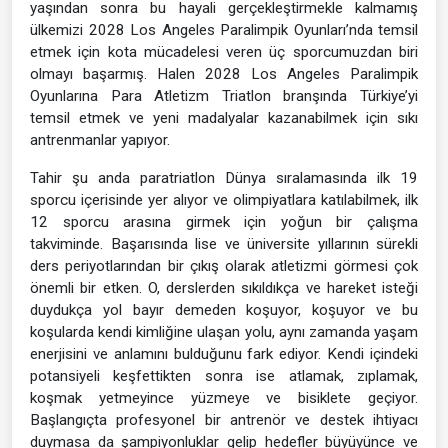
yaşından sonra bu hayali gerçekleştirmekle kalmamış
ülkemizi 2028 Los Angeles Paralimpik Oyunları’nda temsil
etmek için kota mücadelesi veren üç sporcumuzdan biri
olmayı başarmış. Halen 2028 Los Angeles Paralimpik
Oyunlarına Para Atletizm Triatlon branşında Türkiye’yi
temsil etmek ve yeni madalyalar kazanabilmek için sıkı
antrenmanlar yapıyor.
Tahir şu anda paratriatlon Dünya sıralamasında ilk 19
sporcu içerisinde yer alıyor ve olimpiyatlara katılabilmek, ilk
12 sporcu arasına girmek için yoğun bir çalışma
takviminde. Başarısında lise ve üniversite yıllarının sürekli
ders periyotlarından bir çıkış olarak atletizmi görmesi çok
önemli bir etken. O, derslerden sıkıldıkça ve hareket isteği
duydukça yol bayır demeden koşuyor, koşuyor ve bu
koşularda kendi kimliğine ulaşan yolu, aynı zamanda yaşam
enerjisini ve anlamını bulduğunu fark ediyor. Kendi içindeki
potansiyeli keşfettikten sonra ise atlamak, zıplamak,
koşmak yetmeyince yüzmeye ve bisiklete geçiyor.
Başlangıçta profesyonel bir antrenör ve destek ihtiyacı
duymasa da şampiyonluklar gelip hedefler büyüyünce ve