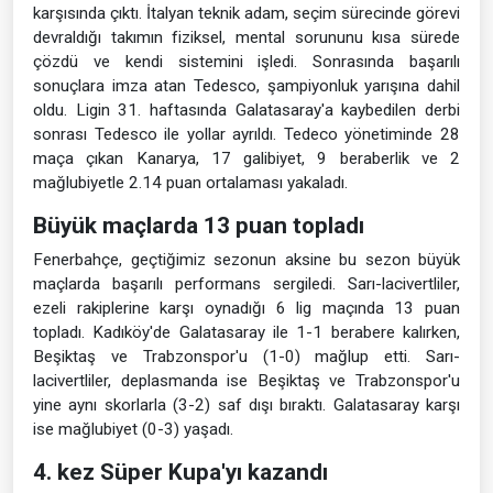
karşısında çıktı. İtalyan teknik adam, seçim sürecinde görevi
devraldığı takımın fiziksel, mental sorununu kısa sürede
çözdü ve kendi sistemini işledi. Sonrasında başarılı
sonuçlara imza atan Tedesco, şampiyonluk yarışına dahil
oldu. Ligin 31. haftasında Galatasaray'a kaybedilen derbi
sonrası Tedesco ile yollar ayrıldı. Tedeco yönetiminde 28
maça çıkan Kanarya, 17 galibiyet, 9 beraberlik ve 2
mağlubiyetle 2.14 puan ortalaması yakaladı.
Büyük maçlarda 13 puan topladı
Fenerbahçe, geçtiğimiz sezonun aksine bu sezon büyük
maçlarda başarılı performans sergiledi. Sarı-lacivertliler,
ezeli rakiplerine karşı oynadığı 6 lig maçında 13 puan
topladı. Kadıköy'de Galatasaray ile 1-1 berabere kalırken,
Beşiktaş ve Trabzonspor'u (1-0) mağlup etti. Sarı-
lacivertliler, deplasmanda ise Beşiktaş ve Trabzonspor'u
yine aynı skorlarla (3-2) saf dışı bıraktı. Galatasaray karşı
ise mağlubiyet (0-3) yaşadı.
4. kez Süper Kupa'yı kazandı