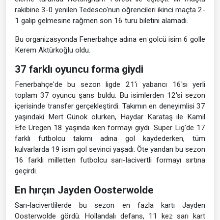
rakibine 3-0 yenilen Tedesco'nun öğrencileri ikinci maçta 2-
1 galip gelmesine rağmen son 16 turu biletini alamadı.
Bu organizasyonda Fenerbahçe adına en golcü isim 6 golle
Kerem Aktürkoğlu oldu.
37 farklı oyuncu forma giydi
Fenerbahçe'de bu sezon ligde 21'i yabancı 16'sı yerli
toplam 37 oyuncu şans buldu. Bu isimlerden 12'si sezon
içerisinde transfer gerçekleştirdi. Takımın en deneyimlisi 37
yaşındaki Mert Günok olurken, Haydar Karataş ile Kamil
Efe Üregen 18 yaşında iken formayı giydi. Süper Lig'de 17
farklı futbolcu takımı adına gol kaydederken, tüm
kulvarlarda 19 isim gol sevinci yaşadı. Öte yandan bu sezon
16 farklı milletten futbolcu sarı-lacivertli formayı sırtına
geçirdi.
En hırçın Jayden Oosterwolde
Sarı-lacivertlilerde bu sezon en fazla kartı Jayden
Oosterwolde gördü. Hollandalı defans, 11 kez sarı kart