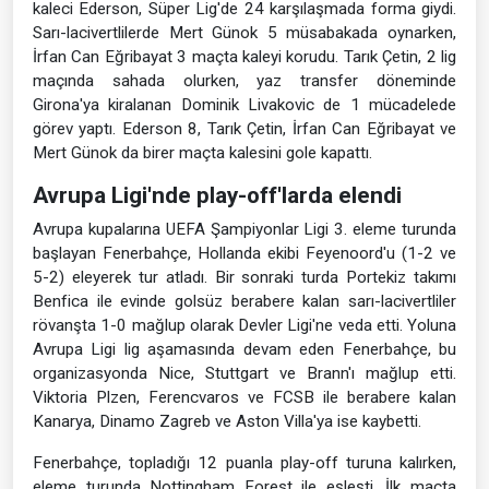
kaleci Ederson, Süper Lig'de 24 karşılaşmada forma giydi.
Sarı-lacivertlilerde Mert Günok 5 müsabakada oynarken,
İrfan Can Eğribayat 3 maçta kaleyi korudu. Tarık Çetin, 2 lig
maçında sahada olurken, yaz transfer döneminde
Girona'ya kiralanan Dominik Livakovic de 1 mücadelede
görev yaptı. Ederson 8, Tarık Çetin, İrfan Can Eğribayat ve
Mert Günok da birer maçta kalesini gole kapattı.
Avrupa Ligi'nde play-off'larda elendi
Avrupa kupalarına UEFA Şampiyonlar Ligi 3. eleme turunda
başlayan Fenerbahçe, Hollanda ekibi Feyenoord'u (1-2 ve
5-2) eleyerek tur atladı. Bir sonraki turda Portekiz takımı
Benfica ile evinde golsüz berabere kalan sarı-lacivertliler
rövanşta 1-0 mağlup olarak Devler Ligi'ne veda etti. Yoluna
Avrupa Ligi lig aşamasında devam eden Fenerbahçe, bu
organizasyonda Nice, Stuttgart ve Brann'ı mağlup etti.
Viktoria Plzen, Ferencvaros ve FCSB ile berabere kalan
Kanarya, Dinamo Zagreb ve Aston Villa'ya ise kaybetti.
Fenerbahçe, topladığı 12 puanla play-off turuna kalırken,
eleme turunda Nottingham Forest ile eşleşti. İlk maçta