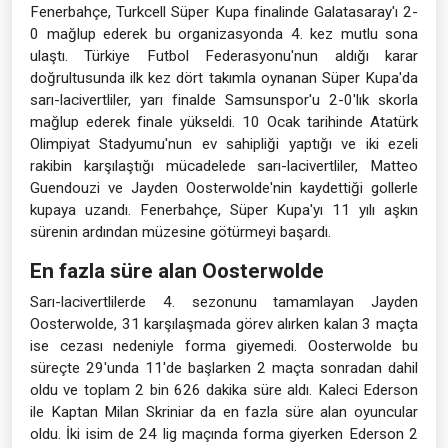
Fenerbahçe, Turkcell Süper Kupa finalinde Galatasaray'ı 2-
0 mağlup ederek bu organizasyonda 4. kez mutlu sona
ulaştı. Türkiye Futbol Federasyonu'nun aldığı karar
doğrultusunda ilk kez dört takımla oynanan Süper Kupa'da
sarı-lacivertliler, yarı finalde Samsunspor'u 2-0'lık skorla
mağlup ederek finale yükseldi. 10 Ocak tarihinde Atatürk
Olimpiyat Stadyumu'nun ev sahipliği yaptığı ve iki ezeli
rakibin karşılaştığı mücadelede sarı-lacivertliler, Matteo
Guendouzi ve Jayden Oosterwolde'nin kaydettiği gollerle
kupaya uzandı. Fenerbahçe, Süper Kupa'yı 11 yılı aşkın
sürenin ardından müzesine götürmeyi başardı.
En fazla süre alan Oosterwolde
Sarı-lacivertlilerde 4. sezonunu tamamlayan Jayden
Oosterwolde, 31 karşılaşmada görev alırken kalan 3 maçta
ise cezası nedeniyle forma giyemedi. Oosterwolde bu
süreçte 29'unda 11'de başlarken 2 maçta sonradan dahil
oldu ve toplam 2 bin 626 dakika süre aldı. Kaleci Ederson
ile Kaptan Milan Skriniar da en fazla süre alan oyuncular
oldu. İki isim de 24 lig maçında forma giyerken Ederson 2