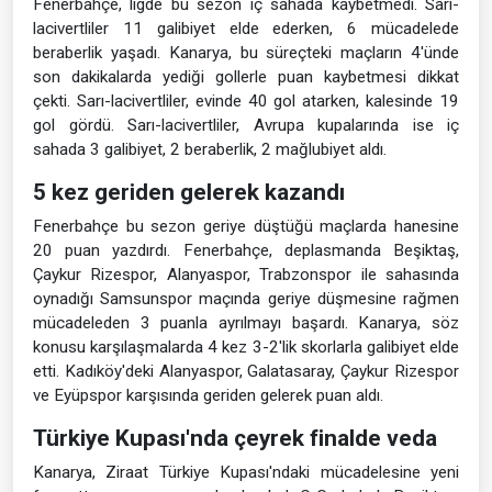
Fenerbahçe, ligde bu sezon iç sahada kaybetmedi. Sarı-
lacivertliler 11 galibiyet elde ederken, 6 mücadelede
beraberlik yaşadı. Kanarya, bu süreçteki maçların 4'ünde
son dakikalarda yediği gollerle puan kaybetmesi dikkat
çekti. Sarı-lacivertliler, evinde 40 gol atarken, kalesinde 19
gol gördü. Sarı-lacivertliler, Avrupa kupalarında ise iç
sahada 3 galibiyet, 2 beraberlik, 2 mağlubiyet aldı.
5 kez geriden gelerek kazandı
Fenerbahçe bu sezon geriye düştüğü maçlarda hanesine
20 puan yazdırdı. Fenerbahçe, deplasmanda Beşiktaş,
Çaykur Rizespor, Alanyaspor, Trabzonspor ile sahasında
oynadığı Samsunspor maçında geriye düşmesine rağmen
mücadeleden 3 puanla ayrılmayı başardı. Kanarya, söz
konusu karşılaşmalarda 4 kez 3-2'lik skorlarla galibiyet elde
etti. Kadıköy'deki Alanyaspor, Galatasaray, Çaykur Rizespor
ve Eyüpspor karşısında geriden gelerek puan aldı.
Türkiye Kupası'nda çeyrek finalde veda
Kanarya, Ziraat Türkiye Kupası'ndaki mücadelesine yeni