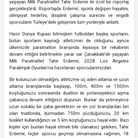
yaşayan Milli Paratriatlet Tahir Erdemir ile özel bir röportaj
gerçekleştirdi. Röportajda Erdemir; sporla değişen hayatını,
olimpiyat hedefini, disiplinli çalışma sürecini ve engelli
sporcuların Türkiye'deki gelişimini tüm yönleriyle anlattı.
Hazır Dünya Kupası bitmişken futboldan başka sporların,
bütün sporların kaynağı atletizmin de olduğunu, ayrıca
ülkemizde paratriatlon branşında kıyasıya bir rekabetin
devam ettiğini belirtmekte yarar var. Çanakkale’de yaşayan
Milli Paratriatlet Tahir Erdemir, 2028 Los Angeles
Paralimpik Oyunları’na hazırlanan sporcularımızdan.
Bir kolunuzun olmadığını, atletizme üç adım atlama ve uzun
atlama branşlarında başlayıp, 100m, 400m ve 1500m
koştuğunuzu sonrasında duatlon ile potansiyelinizi aşma
çabanıza devam ettiğinizi düşünün. Bunlar da yetmeyince
uzun soluklu bir çaba gerektiren ve en zor branşlardan biri
olan triatlonda, durmadan 750m yüzdüğünüzü, 20 km
bisiklet kullandığınızı ve 5 km koştuğunuzu hayal edin. Bazı
kişiler için bunları hayal etmek bile olanaksız gelirken, Tahir
Erdemir, hiçbir sporcu geçmişi olmamasına rağmen, 18