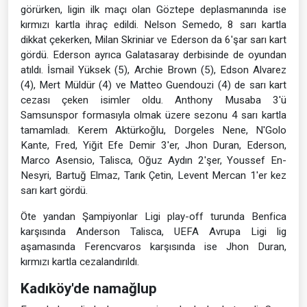
görürken, ligin ilk maçı olan Göztepe deplasmanında ise
kırmızı kartla ihraç edildi. Nelson Semedo, 8 sarı kartla
dikkat çekerken, Milan Skriniar ve Ederson da 6'şar sarı kart
gördü. Ederson ayrıca Galatasaray derbisinde de oyundan
atıldı. İsmail Yüksek (5), Archie Brown (5), Edson Alvarez
(4), Mert Müldür (4) ve Matteo Guendouzi (4) de sarı kart
cezası çeken isimler oldu. Anthony Musaba 3'ü
Samsunspor formasıyla olmak üzere sezonu 4 sarı kartla
tamamladı. Kerem Aktürkoğlu, Dorgeles Nene, N'Golo
Kante, Fred, Yiğit Efe Demir 3'er, Jhon Duran, Ederson,
Marco Asensio, Talisca, Oğuz Aydın 2'şer, Youssef En-
Nesyri, Bartuğ Elmaz, Tarık Çetin, Levent Mercan 1'er kez
sarı kart gördü.
Öte yandan Şampiyonlar Ligi play-off turunda Benfica
karşısında Anderson Talisca, UEFA Avrupa Ligi lig
aşamasında Ferencvaros karşısında ise Jhon Duran,
kırmızı kartla cezalandırıldı.
Kadıköy'de namağlup