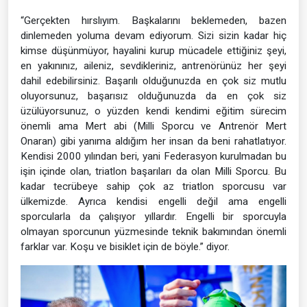
“Gerçekten hırslıyım. Başkalarını beklemeden, bazen
dinlemeden yoluma devam ediyorum. Sizi sizin kadar hiç
kimse düşünmüyor, hayalini kurup mücadele ettiğiniz şeyi,
en yakınınız, aileniz, sevdikleriniz, antrenörünüz her şeyi
dahil edebilirsiniz. Başarılı olduğunuzda en çok siz mutlu
oluyorsunuz, başarısız olduğunuzda da en çok siz
üzülüyorsunuz, o yüzden kendi kendimi eğitim sürecim
önemli ama Mert abi (Milli Sporcu ve Antrenör Mert
Onaran) gibi yanıma aldığım her insan da beni rahatlatıyor.
Kendisi 2000 yılından beri, yani Federasyon kurulmadan bu
işin içinde olan, triatlon başarıları da olan Milli Sporcu. Bu
kadar tecrübeye sahip çok az triatlon sporcusu var
ülkemizde. Ayrıca kendisi engelli değil ama engelli
sporcularla da çalışıyor yıllardır. Engelli bir sporcuyla
olmayan sporcunun yüzmesinde teknik bakımından önemli
farklar var. Koşu ve bisiklet için de böyle.” diyor.