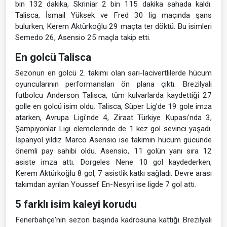
bin 132 dakika, Skriniar 2 bin 115 dakika sahada kaldı.
Talisca, İsmail Yüksek ve Fred 30 lig maçında şans
bulurken, Kerem Aktürkoğlu 29 maçta ter döktü. Bu isimleri
Semedo 26, Asensio 25 maçla takip etti.
En golcü Talisca
Sezonun en golcü 2. takımı olan sarı-lacivertlilerde hücum
oyuncularının performansları ön plana çıktı. Brezilyalı
futbolcu Anderson Talisca, tüm kulvarlarda kaydettiği 27
golle en golcü isim oldu. Talisca, Süper Lig'de 19 gole imza
atarken, Avrupa Ligi'nde 4, Ziraat Türkiye Kupası'nda 3,
Şampiyonlar Ligi elemelerinde de 1 kez gol sevinci yaşadı.
İspanyol yıldız Marco Asensio ise takımın hücum gücünde
önemli pay sahibi oldu. Asensio, 11 golün yanı sıra 12
asiste imza attı. Dorgeles Nene 10 gol kaydederken,
Kerem Aktürkoğlu 8 gol, 7 asistlik katkı sağladı. Devre arası
takımdan ayrılan Youssef En-Nesyri ise ligde 7 gol attı.
5 farklı isim kaleyi korudu
Fenerbahçe'nin sezon başında kadrosuna kattığı Brezilyalı