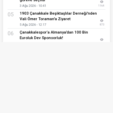
göreve seçildi
3 Ağu 2026 - 10:41
1164
1903 Çanakkale Beşiktaşlılar Derneği'nden
05
Vali Ömer Toraman'a Ziyaret
5 Ağu 2026 - 12:17
873
Çanakkalespor’a Almanya’dan 100 Bin
06
Euroluk Dev Sponsorluk!
4 Ağu 2026 - 15:49
817
Mauro Icardi İçin Beşiktaş İddiası!
07
3 Ağu 2026 - 17:52
639
Çanakkaleli Sporcu Melisa Uluarslan,
08
Kuzey Kanalı’nı geçti
5 Ağu 2026 - 10:11
579
Muhammed Salah uçağa bindi,
09
Trabzonspor formasını giydi
5 Ağu 2026 - 11:40
576
Bigaspor'dan Çanakkale futboluna dev
10
hamle!