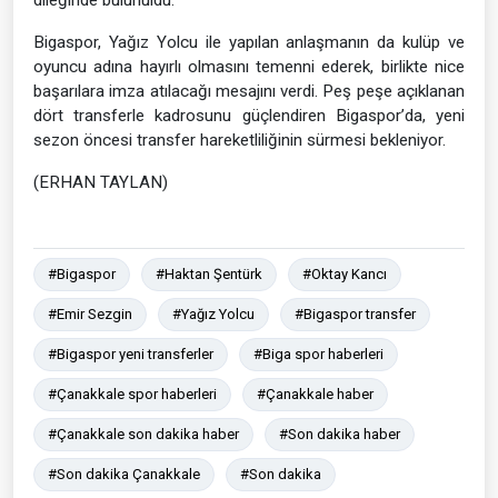
dileğinde bulunuldu.
Bigaspor, Yağız Yolcu ile yapılan anlaşmanın da kulüp ve
oyuncu adına hayırlı olmasını temenni ederek, birlikte nice
başarılara imza atılacağı mesajını verdi. Peş peşe açıklanan
dört transferle kadrosunu güçlendiren Bigaspor’da, yeni
sezon öncesi transfer hareketliliğinin sürmesi bekleniyor.
(ERHAN TAYLAN)
#Bigaspor
#Haktan Şentürk
#Oktay Kancı
#Emir Sezgin
#Yağız Yolcu
#Bigaspor transfer
#Bigaspor yeni transferler
#Biga spor haberleri
#Çanakkale spor haberleri
#Çanakkale haber
#Çanakkale son dakika haber
#Son dakika haber
#Son dakika Çanakkale
#Son dakika