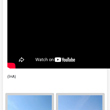
(İHA)