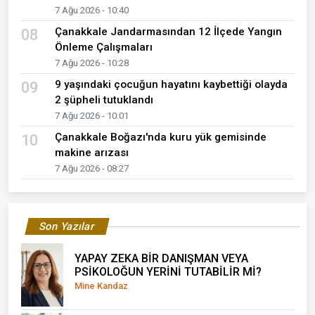
7 Ağu 2026 - 10:40
Çanakkale Jandarmasından 12 İlçede Yangın
08
Önleme Çalışmaları
7 Ağu 2026 - 10:28
9 yaşındaki çocuğun hayatını kaybettiği olayda
09
2 şüpheli tutuklandı
7 Ağu 2026 - 10:01
Çanakkale Boğazı'nda kuru yük gemisinde
10
makine arızası
7 Ağu 2026 - 08:27
Son Yazılar
YAPAY ZEKA BİR DANIŞMAN VEYA
PSİKOLOĞUN YERİNİ TUTABİLİR Mİ?
Mine Kandaz