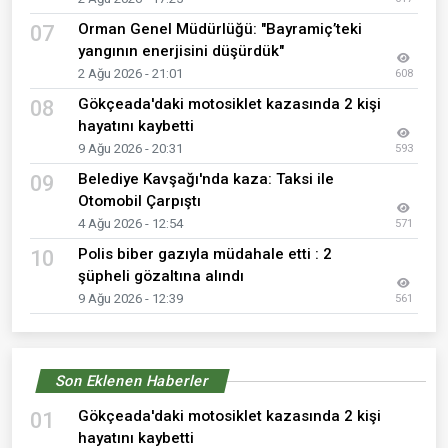
Orman Genel Müdürlüğü: "Bayramiç’teki
07
yangının enerjisini düşürdük"
2 Ağu 2026 - 21:01
608
Gökçeada'daki motosiklet kazasında 2 kişi
08
hayatını kaybetti
9 Ağu 2026 - 20:31
593
Belediye Kavşağı'nda kaza: Taksi ile
09
Otomobil Çarpıştı
4 Ağu 2026 - 12:54
571
Polis biber gazıyla müdahale etti : 2
10
şüpheli gözaltına alındı
9 Ağu 2026 - 12:39
561
Son Eklenen Haberler
Gökçeada'daki motosiklet kazasında 2 kişi
01
hayatını kaybetti