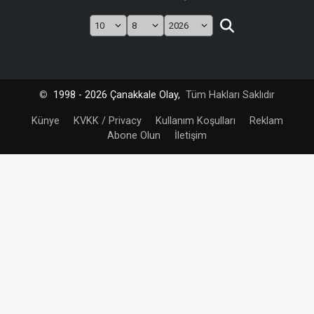
©
1998 - 2026 Çanakkale Olay,
Tüm Hakları Saklıdır
Künye
KVKK / Privacy
Kullanım Koşulları
Reklam
Abone Olun
İletişim