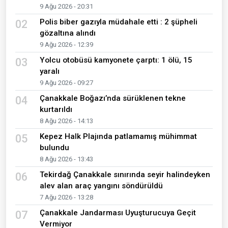
9 Ağu 2026 - 20:31
Polis biber gazıyla müdahale etti : 2 şüpheli
02
gözaltına alındı
9 Ağu 2026 - 12:39
Yolcu otobüsü kamyonete çarptı: 1 ölü, 15
03
yaralı
9 Ağu 2026 - 09:27
Çanakkale Boğazı’nda sürüklenen tekne
04
kurtarıldı
8 Ağu 2026 - 14:13
Kepez Halk Plajında patlamamış mühimmat
05
bulundu
8 Ağu 2026 - 13:43
Tekirdağ Çanakkale sınırında seyir halindeyken
06
alev alan araç yangını söndürüldü
7 Ağu 2026 - 13:28
Çanakkale Jandarması Uyuşturucuya Geçit
07
Vermiyor