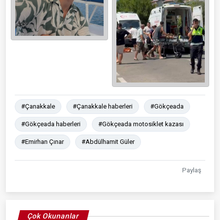
#Çanakkale
#Çanakkale haberleri
#Gökçeada
#Gökçeada haberleri
#Gökçeada motosiklet kazası
#Emirhan Çınar
#Abdülhamit Güler
Paylaş
Çok Okunanlar