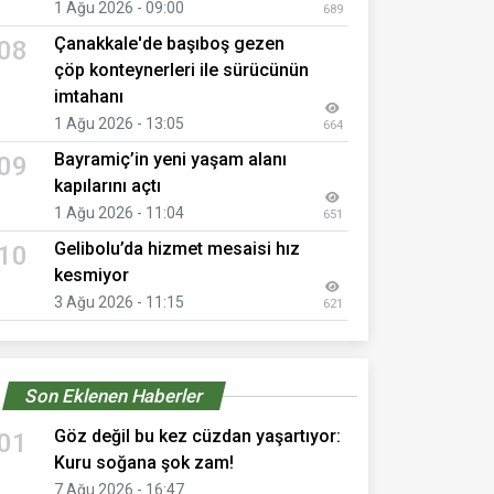
1 Ağu 2026 - 09:00
689
Çanakkale'de başıboş gezen
08
çöp konteynerleri ile sürücünün
imtahanı
1 Ağu 2026 - 13:05
664
Bayramiç’in yeni yaşam alanı
09
kapılarını açtı
1 Ağu 2026 - 11:04
651
Gelibolu’da hizmet mesaisi hız
10
kesmiyor
3 Ağu 2026 - 11:15
621
Son Eklenen Haberler
Göz değil bu kez cüzdan yaşartıyor:
01
Kuru soğana şok zam!
7 Ağu 2026 - 16:47