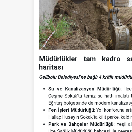
Müdürlükler tam kadro sa
haritası
Gelibolu Belediyesi’ne bağlı 4 kritik müdürl
Su ve Kanalizasyon Müdürlüğü:
İlçe
Çeşme Sokak’ta temiz su hattı imalatı t
Eğritaş bölgesinde de modern kanalizasy
Fen İşleri Müdürlüğü:
Yol konforunu art
Hallaç Hüseyin Sokak’ta kilit parke, kal
Park ve Bahçeler Müdürlüğü:
Yeşil al
İlçe Sağlık Müdürlüğü bahçesi ile çevre