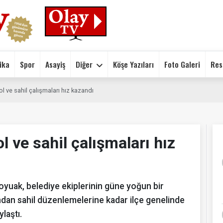
ika
Spor
Asayiş
Diğer
Köşe Yazıları
Foto Galeri
Res
ol ve sahil çalışmaları hız kazandı
ol ve sahil çalışmaları hız
Soyuak, belediye ekiplerinin güne yoğun bir
ından sahil düzenlemelerine kadar ilçe genelinde
laştı.