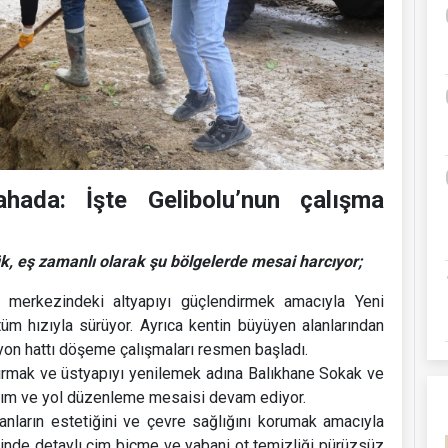
hada: İşte Gelibolu’nun çalışma
ük, eş zamanlı olarak şu bölgelerde mesai harcıyor;
 merkezindeki altyapıyı güçlendirmek amacıyla Yeni
üm hızıyla sürüyor. Ayrıca kentin büyüyen alanlarından
on hattı döşeme çalışmaları resmen başladı.
ırmak ve üstyapıyı yenilemek adına Balıkhane Sokak ve
dırım ve yol düzenleme mesaisi devam ediyor.
anların estetiğini ve çevre sağlığını korumak amacıyla
sinde detaylı çim biçme ve yabani ot temizliği pürüzsüz