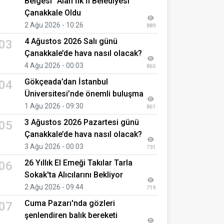
Belgesi" Alan İlk İl Belediyesi
Çanakkale Oldu
2 Ağu 2026 - 10:26
889
4 Ağustos 2026 Salı günü
03
Çanakkale’de hava nasıl olacak?
4 Ağu 2026 - 00:03
865
Gökçeada’dan İstanbul
04
Üniversitesi’nde önemli buluşma
1 Ağu 2026 - 09:30
861
3 Ağustos 2026 Pazartesi günü
05
Çanakkale’de hava nasıl olacak?
3 Ağu 2026 - 00:03
731
26 Yıllık El Emeği Takılar Tarla
06
Sokak'ta Alıcılarını Bekliyor
2 Ağu 2026 - 09:44
719
Cuma Pazarı'nda gözleri
07
şenlendiren balık bereketi