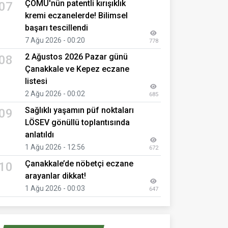
ÇOMÜ'nün patentli kırışıklık
07
kremi eczanelerde! Bilimsel
başarı tescillendi
7 Ağu 2026 - 00:20
778
2 Ağustos 2026 Pazar günü
08
Çanakkale ve Kepez eczane
listesi
2 Ağu 2026 - 00:02
685
Sağlıklı yaşamın püf noktaları
09
LÖSEV gönüllü toplantısında
anlatıldı
1 Ağu 2026 - 12:56
672
Çanakkale’de nöbetçi eczane
10
arayanlar dikkat!
1 Ağu 2026 - 00:03
647