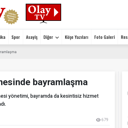
ika
Spor
Asayiş
Diğer
Köşe Yazıları
Foto Galeri
Res
ayramlaşma
anesinde bayramlaşma
esi yönetimi, bayramda da kesintisiz hizmet
dı.
679