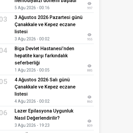
hemodiyalizi dönemi başladı
5 Ağu 2026 - 00:16
997
3 Ağustos 2026 Pazartesi günü
03
Çanakkale ve Kepez eczane
listesi
3 Ağu 2026 - 00:02
955
Biga Devlet Hastanesi’nden
04
hepatite karşı farkındalık
seferberliği
1 Ağu 2026 - 00:05
885
4 Ağustos 2026 Salı günü
05
Çanakkale ve Kepez eczane
listesi
4 Ağu 2026 - 00:02
860
Lazer Epilasyona Uygunluk
06
Nasıl Değerlendirilir?
3 Ağu 2026 - 19:23
809