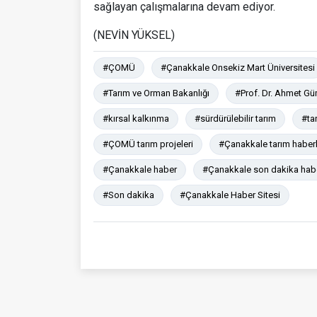
sağlayan çalışmalarına devam ediyor.
(NEVİN YÜKSEL)
#ÇOMÜ
#Çanakkale Onsekiz Mart Üniversitesi
#Tarım ve Orman Bakanlığı
#Prof. Dr. Ahmet G
#kırsal kalkınma
#sürdürülebilir tarım
#ta
#ÇOMÜ tarım projeleri
#Çanakkale tarım haberl
#Çanakkale haber
#Çanakkale son dakika hab
#Son dakika
#Çanakkale Haber Sitesi