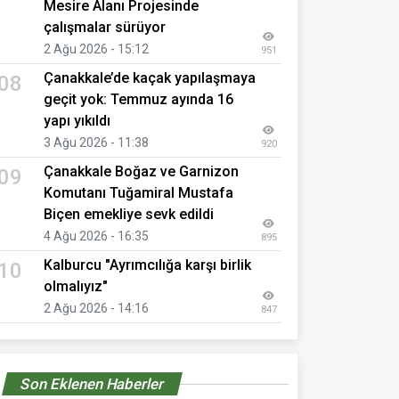
Mesire Alanı Projesinde
çalışmalar sürüyor
2 Ağu 2026 - 15:12
951
Çanakkale’de kaçak yapılaşmaya
08
geçit yok: Temmuz ayında 16
yapı yıkıldı
3 Ağu 2026 - 11:38
920
Çanakkale Boğaz ve Garnizon
09
Komutanı Tuğamiral Mustafa
Biçen emekliye sevk edildi
4 Ağu 2026 - 16:35
895
Kalburcu "Ayrımcılığa karşı birlik
10
olmalıyız"
2 Ağu 2026 - 14:16
847
Son Eklenen Haberler