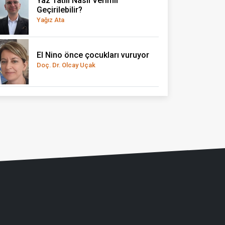
Yaz Tatili Nasıl Verimli
Geçirilebilir?
Yağız Ata
El Nino önce çocukları vuruyor
Doç. Dr. Olcay Uçak