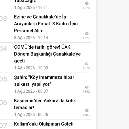
Yapacağız"
1 Ağu 2026 - 13:11
1970
Ezine ve Çanakkale'de İş
03
Arayanlara Fırsat: 3 Kadro İçin
Personel Alımı
3 Ağu 2026 - 12:14
1827
ÇOMÜ’de tarihi görev! ÜAK
04
Dönem Başkanlığı Çanakkale’ye
geçti
1 Ağu 2026 - 10:00
1578
Şahin; "Köy imamımıza itibar
05
suikastı yapılıyor"
1 Ağu 2026 - 00:07
1342
Kaşdemir’den Ankara’da kritik
06
temaslar!
1 Ağu 2026 - 00:26
1187
Kalkım'daki Olukpınarı Göleti
07