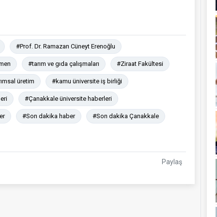
#Prof. Dr. Ramazan Cüneyt Erenoğlu
ümen
#tarım ve gıda çalışmaları
#Ziraat Fakültesi
rımsal üretim
#kamu üniversite iş birliği
eri
#Çanakkale üniversite haberleri
er
#Son dakika haber
#Son dakika Çanakkale
Paylaş