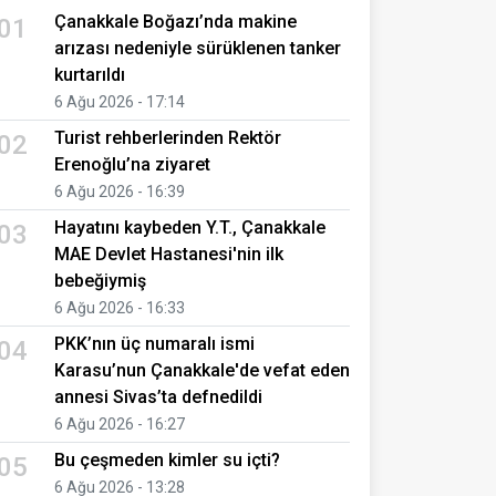
Çanakkale Boğazı’nda makine
01
arızası nedeniyle sürüklenen tanker
kurtarıldı
6 Ağu 2026 - 17:14
Turist rehberlerinden Rektör
02
Erenoğlu’na ziyaret
6 Ağu 2026 - 16:39
Hayatını kaybeden Y.T., Çanakkale
03
MAE Devlet Hastanesi'nin ilk
bebeğiymiş
6 Ağu 2026 - 16:33
PKK’nın üç numaralı ismi
04
Karasu’nun Çanakkale'de vefat eden
annesi Sivas’ta defnedildi
6 Ağu 2026 - 16:27
Bu çeşmeden kimler su içti?
05
6 Ağu 2026 - 13:28