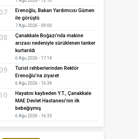
7 Ağu 2026 - 12:10
Erenoğlu, Bakan Yardımcısı Gümen
07
ile görüştü
7 Ağu 2026 - 09:00
Çanakkale Boğazı’nda makine
08
arızası nedeniyle sürüklenen tanker
kurtarıldı
6 Ağu 2026 - 17:14
Turist rehberlerinden Rektör
09
Erenoğlu’na ziyaret
6 Ağu 2026 - 16:39
Hayatını kaybeden Y.T., Çanakkale
10
MAE Devlet Hastanesi'nin ilk
bebeğiymiş
6 Ağu 2026 - 16:33