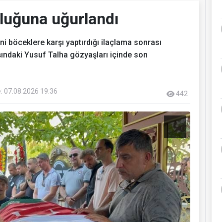
luğuna uğurlandı
 böceklere karşı yaptırdığı ilaçlama sonrası
ındaki Yusuf Talha gözyaşları içinde son
: 07.08.2026 19:36
442