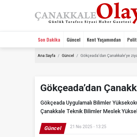
Son Dakika
Güncel
Kent Yaşamından
Polit
Ana Sayfa
Güncel
Gökçeada’dan Çanakkale’ye ziya
Gökçeada’dan Çanakka
Gökçeada Uygulamalı Bilimler Yüksekoku
Çanakkale Teknik Bilimler Meslek Yükse
21 Nis 2025 - 13:25
Güncel