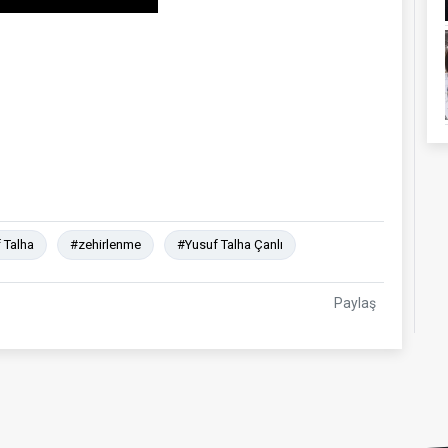
 Talha
#zehirlenme
#Yusuf Talha Çanlı
Paylaş