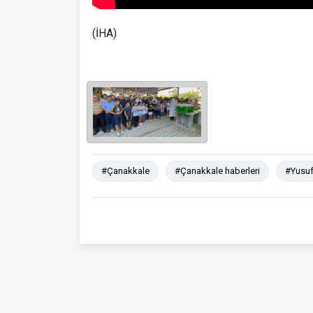
(İHA)
#Çanakkale
#Çanakkale haberleri
#Yusuf