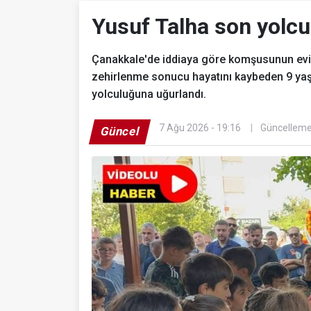
Yusuf Talha son yolcu
Çanakkale'de iddiaya göre komşusunun evini
zehirlenme sonucu hayatını kaybeden 9 yaş
yolculuğuna uğurlandı.
7 Ağu 2026 - 19:16
Güncelleme
Güncel