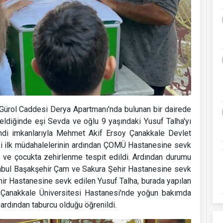
 Gürol Caddesi Derya Apartmanı'nda bulunan bir dairede
eldiğinde eşi Sevda ve oğlu 9 yaşındaki Yusuf Talha'yı
endi imkanlarıyla Mehmet Akif Ersoy Çanakkale Devlet
ki ilk müdahalelerinin ardından ÇOMÜ Hastanesine sevk
e ve çocukta zehirlenme tespit edildi. Ardından durumu
anbul Başakşehir Çam ve Sakura Şehir Hastanesine sevk
hir Hastanesine sevk edilen Yusuf Talha, burada yapılan
. Çanakkale Üniversitesi Hastanesi'nde yoğun bakımda
 ardından taburcu olduğu öğrenildi.