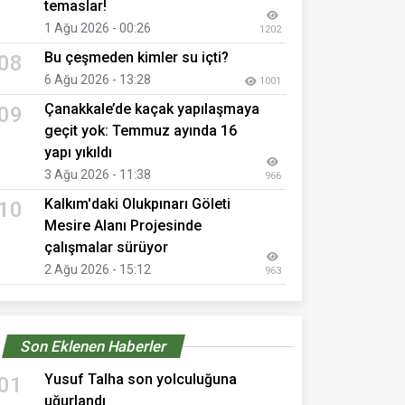
temaslar!
1 Ağu 2026 - 00:26
1202
Bu çeşmeden kimler su içti?
08
6 Ağu 2026 - 13:28
1001
Çanakkale’de kaçak yapılaşmaya
09
geçit yok: Temmuz ayında 16
yapı yıkıldı
3 Ağu 2026 - 11:38
966
Kalkım'daki Olukpınarı Göleti
10
Mesire Alanı Projesinde
çalışmalar sürüyor
2 Ağu 2026 - 15:12
963
Son Eklenen Haberler
Yusuf Talha son yolculuğuna
01
uğurlandı