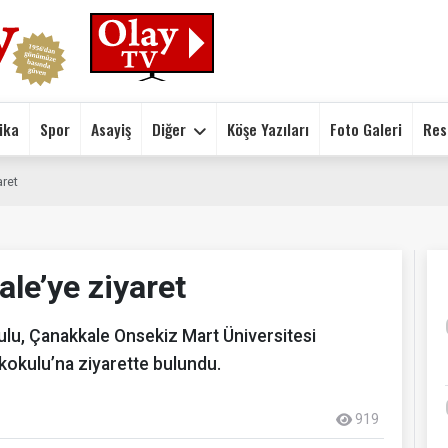
ika
Spor
Asayiş
Diğer
Köşe Yazıları
Foto Galeri
Res
ret
le’ye ziyaret
lu, Çanakkale Onsekiz Mart Üniversitesi
kokulu’na ziyarette bulundu.
919