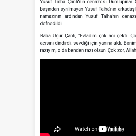
Yusuf Talha Çanlı'nın cenazesi Dumlupınar 
başından ayrılmayan Yusuf Talha'nın arkadaş
namazının ardından Yusuf Talha'nın cenaz
defnedildi.
Baba Uğur Çanlı, "Evladım çok acı çekti. 
acısını dindirdi, sevdiği için yanına aldı. B
razıyım, o da benden razı olsun. Çok zor, All