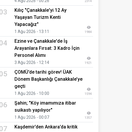
4 Ağu 2026 - 00:26
2314
Kılıç "Çanakkale'yi 12 Ay
03
Yaşayan Turizm Kenti
Yapacağız"
1 Ağu 2026 - 13:11
1984
Ezine ve Çanakkale'de İş
04
Arayanlara Fırsat: 3 Kadro İçin
Personel Alımı
3 Ağu 2026 - 12:14
1921
ÇOMÜ’de tarihi görev! ÜAK
05
Dönem Başkanlığı Çanakkale’ye
geçti
1 Ağu 2026 - 10:00
1594
Şahin; "Köy imamımıza itibar
06
suikastı yapılıyor"
1 Ağu 2026 - 00:07
1357
Kaşdemir’den Ankara’da kritik
07