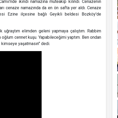
Camii'nde ikindi namazına müteakip kılındı. Cenazenin
ları cenaze namazında da en ön safta yer aldı. Cenaze
esi Ezine ilçesine bağlı Geyikli beldesi Bozköy'de
Çok uğraştım elimden geleni yapmaya çalıştım. Rabbim
enim oğlum cennet kuşu. Yapabileceğimi yaptım. Ben ondan
ah kimseye yaşatmasın" dedi.