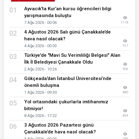
Ayvacık’ta Kur’an kursu öğrencileri bilgi
01
yarışmasında buluştu
7 Ağu 2026 - 00:06
1118
4 Ağustos 2026 Salı günü Çanakkale’de
02
hava nasıl olacak?
4 Ağu 2026 - 00:03
917
Türkiye'de "Mavi Su Verimliliği Belgesi" Alan
03
İlk İl Belediyesi Çanakkale Oldu
2 Ağu 2026 - 10:26
906
Gökçeada’dan İstanbul Üniversitesi’nde
04
önemli buluşma
1 Ağu 2026 - 09:30
880
Yol ortasındaki çukurlarla imtihanımız
05
bitmiyor!
8 Ağu 2026 - 17:22
854
3 Ağustos 2026 Pazartesi günü
06
Çanakkale’de hava nasıl olacak?
3 Ağu 2026 - 00:03
784