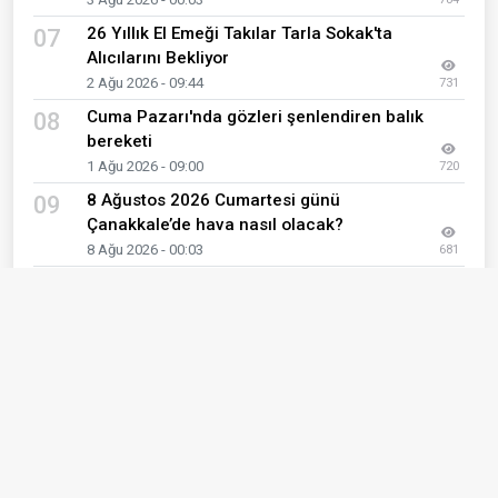
26 Yıllık El Emeği Takılar Tarla Sokak'ta
07
Alıcılarını Bekliyor
2 Ağu 2026 - 09:44
731
Cuma Pazarı'nda gözleri şenlendiren balık
08
bereketi
1 Ağu 2026 - 09:00
720
8 Ağustos 2026 Cumartesi günü
09
Çanakkale’de hava nasıl olacak?
8 Ağu 2026 - 00:03
681
Çanakkale'de başıboş gezen çöp
10
konteynerleri ile sürücünün imtahanı
1 Ağu 2026 - 13:05
679
Son Eklenen Haberler
Miniklerin sandığından çıktı: Bayramiç’te yeni
01
parkın adı “Neşeli Dadalar” oldu