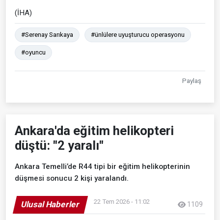
(İHA)
#Serenay Sarıkaya
#ünlülere uyuşturucu operasyonu
#oyuncu
Paylaş
Ankara'da eğitim helikopteri
düştü: "2 yaralı"
Ankara Temelli’de R44 tipi bir eğitim helikopterinin
düşmesi sonucu 2 kişi yaralandı.
22 Tem 2026 - 11:02
Ulusal Haberler
1109