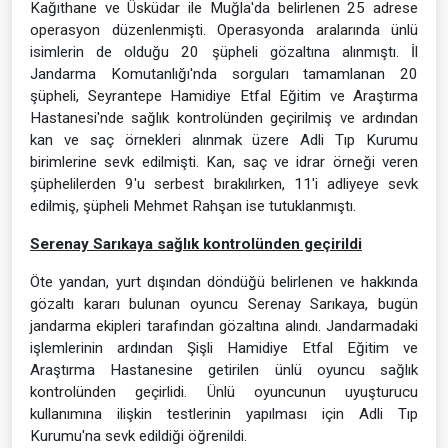
Kağıthane ve Üsküdar ile Muğla'da belirlenen 25 adrese
operasyon düzenlenmişti. Operasyonda aralarında ünlü
isimlerin de olduğu 20 şüpheli gözaltına alınmıştı. İl
Jandarma Komutanlığı'nda sorguları tamamlanan 20
şüpheli, Seyrantepe Hamidiye Etfal Eğitim ve Araştırma
Hastanesi'nde sağlık kontrolünden geçirilmiş ve ardından
kan ve saç örnekleri alınmak üzere Adli Tıp Kurumu
birimlerine sevk edilmişti. Kan, saç ve idrar örneği veren
şüphelilerden 9'u serbest bırakılırken, 11'i adliyeye sevk
edilmiş, şüpheli Mehmet Rahşan ise tutuklanmıştı.
Serenay Sarıkaya sağlık kontrolünden geçirildi
Öte yandan, yurt dışından döndüğü belirlenen ve hakkında
gözaltı kararı bulunan oyuncu Serenay Sarıkaya, bugün
jandarma ekipleri tarafından gözaltına alındı. Jandarmadaki
işlemlerinin ardından Şişli Hamidiye Etfal Eğitim ve
Araştırma Hastanesine getirilen ünlü oyuncu sağlık
kontrolünden geçirlidi. Ünlü oyuncunun uyuşturucu
kullanımına ilişkin testlerinin yapılması için Adli Tıp
Kurumu'na sevk edildiği öğrenildi.