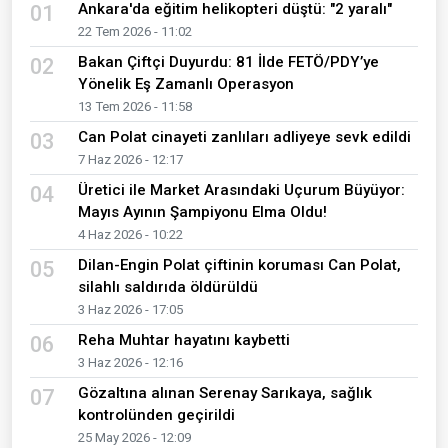
Ankara'da eğitim helikopteri düştü: "2 yaralı"
01
22 Tem 2026 - 11:02
Bakan Çiftçi Duyurdu: 81 İlde FETÖ/PDY’ye
02
Yönelik Eş Zamanlı Operasyon
13 Tem 2026 - 11:58
Can Polat cinayeti zanlıları adliyeye sevk edildi
03
7 Haz 2026 - 12:17
Üretici ile Market Arasındaki Uçurum Büyüyor:
04
Mayıs Ayının Şampiyonu Elma Oldu!
4 Haz 2026 - 10:22
Dilan-Engin Polat çiftinin koruması Can Polat,
05
silahlı saldırıda öldürüldü
3 Haz 2026 - 17:05
Reha Muhtar hayatını kaybetti
06
3 Haz 2026 - 12:16
Gözaltına alınan Serenay Sarıkaya, sağlık
07
kontrolünden geçirildi
25 May 2026 - 12:09