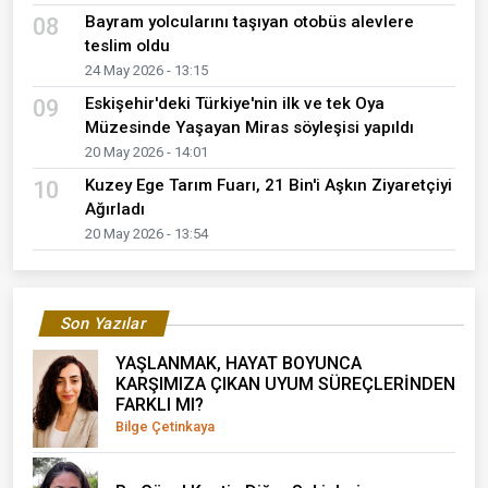
Bayram yolcularını taşıyan otobüs alevlere
08
teslim oldu
24 May 2026 - 13:15
Eskişehir'deki Türkiye'nin ilk ve tek Oya
09
Müzesinde Yaşayan Miras söyleşisi yapıldı
20 May 2026 - 14:01
Kuzey Ege Tarım Fuarı, 21 Bin'i Aşkın Ziyaretçiyi
10
Ağırladı
20 May 2026 - 13:54
Son Yazılar
YAŞLANMAK, HAYAT BOYUNCA
KARŞIMIZA ÇIKAN UYUM SÜREÇLERİNDEN
FARKLI MI?
Bilge Çetinkaya