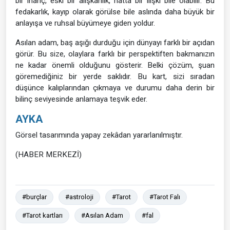
bir inanç, eski bir alışkanlık, hatta bir ilişki bile olabilir. Bu
fedakarlık, kayıp olarak görülse bile aslında daha büyük bir
anlayışa ve ruhsal büyümeye giden yoldur.
Asılan adam, baş aşığı durduğu için dünyayı farklı bir açıdan
görür. Bu size, olaylara farklı bir perspektiften bakmanızın
ne kadar önemli olduğunu gösterir. Belki çözüm, şuan
göremediğiniz bir yerde saklıdır. Bu kart, sizi sıradan
düşünce kalıplarından çıkmaya ve durumu daha derin bir
bilinç seviyesinde anlamaya teşvik eder.
AYKA
Görsel tasarımında yapay zekâdan yararlanılmıştır.
(HABER MERKEZİ)
#burçlar
#astroloji
#Tarot
#Tarot Falı
#Tarot kartları
#Asılan Adam
#fal