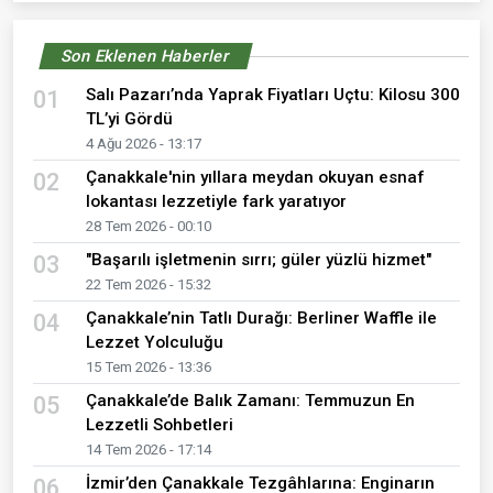
Son Eklenen Haberler
Salı Pazarı’nda Yaprak Fiyatları Uçtu: Kilosu 300
01
TL’yi Gördü
4 Ağu 2026 - 13:17
Çanakkale'nin yıllara meydan okuyan esnaf
02
lokantası lezzetiyle fark yaratıyor
28 Tem 2026 - 00:10
"Başarılı işletmenin sırrı; güler yüzlü hizmet"
03
22 Tem 2026 - 15:32
Çanakkale’nin Tatlı Durağı: Berliner Waffle ile
04
Lezzet Yolculuğu
15 Tem 2026 - 13:36
Çanakkale’de Balık Zamanı: Temmuzun En
05
Lezzetli Sohbetleri
14 Tem 2026 - 17:14
İzmir’den Çanakkale Tezgâhlarına: Enginarın
06