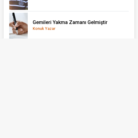
Gemileri Yakma Zamanı Gelmiştir
Konuk Yazar
Ayvacık: Bir İlçe Değil, Yaşayan Bir Açık
Hava Müzesi
Erhan Taylan
BİZİ BİZ YAPAN ÖZNELER...
Emine Alkan
Yaz Tatili Nasıl Verimli Geçirilebilir?
Yağız Ata