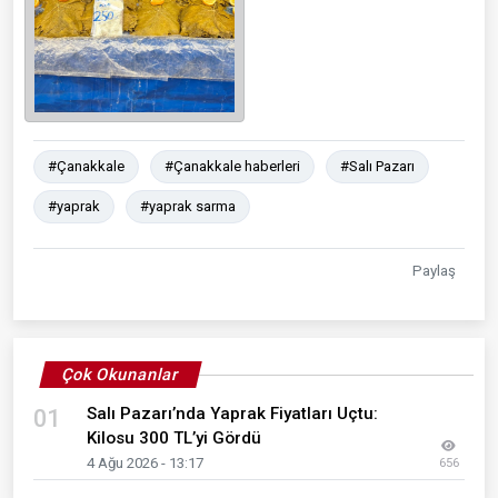
#Çanakkale
#Çanakkale haberleri
#Salı Pazarı
#yaprak
#yaprak sarma
Paylaş
Çok Okunanlar
Salı Pazarı’nda Yaprak Fiyatları Uçtu:
01
Kilosu 300 TL’yi Gördü
4 Ağu 2026 - 13:17
656