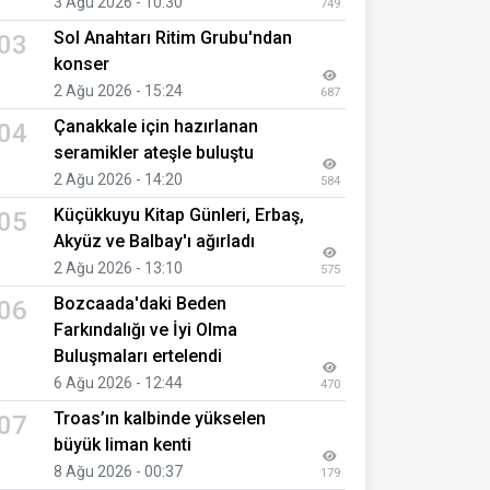
3 Ağu 2026 - 10:30
749
Sol Anahtarı Ritim Grubu'ndan
03
konser
2 Ağu 2026 - 15:24
687
Çanakkale için hazırlanan
04
seramikler ateşle buluştu
2 Ağu 2026 - 14:20
584
Küçükkuyu Kitap Günleri, Erbaş,
05
Akyüz ve Balbay'ı ağırladı
2 Ağu 2026 - 13:10
575
Bozcaada'daki Beden
06
Farkındalığı ve İyi Olma
Buluşmaları ertelendi
6 Ağu 2026 - 12:44
470
Troas’ın kalbinde yükselen
07
büyük liman kenti
8 Ağu 2026 - 00:37
179