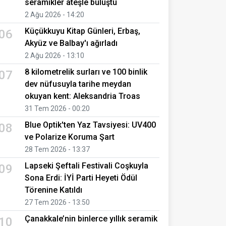
seramikler ateşle buluştu
2 Ağu 2026 - 14:20
Küçükkuyu Kitap Günleri, Erbaş,
06
Akyüz ve Balbay'ı ağırladı
2 Ağu 2026 - 13:10
8 kilometrelik surları ve 100 binlik
07
dev nüfusuyla tarihe meydan
okuyan kent: Aleksandria Troas
31 Tem 2026 - 00:20
Blue Optik'ten Yaz Tavsiyesi: UV400
08
ve Polarize Koruma Şart
28 Tem 2026 - 13:37
Lapseki Şeftali Festivali Coşkuyla
09
Sona Erdi: İYİ Parti Heyeti Ödül
Törenine Katıldı
27 Tem 2026 - 13:50
Çanakkale’nin binlerce yıllık seramik
10