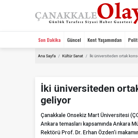
Son Dakika
Güncel
Kent Yaşamından
Polit
Ana Sayfa
Kültür Sanat
İki üniversiteden ortak konse
İki üniversiteden orta
geliyor
Çanakkale Onsekiz Mart Üniversitesi (Ç
Ankara temasları kapsamında Ankara Müz
Rektörü Prof. Dr. Erhan Özden’i makamında