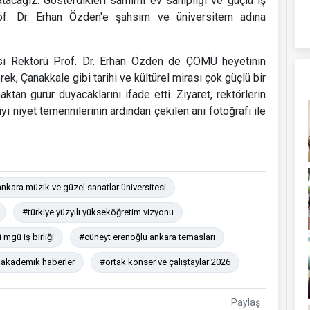
tacağız. Gösterdikleri samimi ev sahipliği ve güçlü iş
rof. Dr. Erhan Özden'e şahsım ve üniversitem adına
si Rektörü Prof. Dr. Erhan Özden de ÇOMÜ heyetinin
k, Çanakkale gibi tarihi ve kültürel mirası çok güçlü bir
ktan gurur duyacaklarını ifade etti. Ziyaret, rektörlerin
yi niyet temennilerinin ardından çekilen anı fotoğrafı ile
kara müzik ve güzel sanatlar üniversitesi
#türkiye yüzyılı yükseköğretim vizyonu
mgü iş birliği
#cüneyt erenoğlu ankara temasları
 akademik haberler
#ortak konser ve çalıştaylar 2026
Paylaş