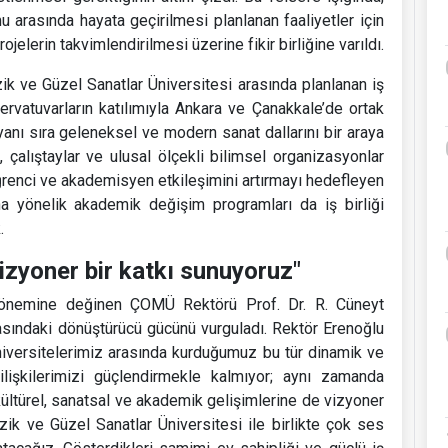
arasında hayata geçirilmesi planlanan faaliyetler için
jelerin takvimlendirilmesi üzerine fikir birliğine varıldı.
k ve Güzel Sanatlar Üniversitesi arasında planlanan iş
rvatuvarların katılımıyla Ankara ve Çanakkale’de ortak
anı sıra geleneksel ve modern sanat dallarını bir araya
, çalıştaylar ve ulusal ölçekli bilimsel organizasyonlar
öğrenci ve akademisyen etkileşimini artırmayı hedefleyen
na yönelik akademik değişim programları da iş birliği
.
izyoner bir katkı sunuyoruz"
nin önemine değinen ÇOMÜ Rektörü Prof. Dr. R. Cüneyt
asındaki dönüştürücü gücünü vurguladı. Rektör Erenoğlu
Üniversitelerimiz arasında kurduğumuz bu tür dinamik ve
 ilişkilerimizi güçlendirmekle kalmıyor; aynı zamanda
ültürel, sanatsal ve akademik gelişimlerine de vizyoner
zik ve Güzel Sanatlar Üniversitesi ile birlikte çok ses