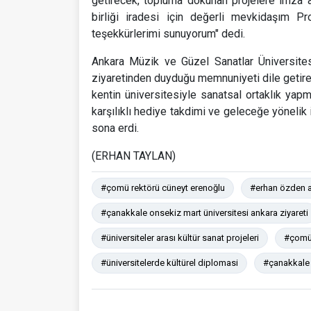
getirecek, topluma dokunan projelere imza a
birliği iradesi için değerli mevkidaşım P
teşekkürlerimi sunuyorum" dedi.
Ankara Müzik ve Güzel Sanatlar Üniversite
ziyaretinden duyduğu memnuniyeti dile getirere
kentin üniversitesiyle sanatsal ortaklık yapma
karşılıklı hediye takdimi ve geleceğe yönelik i
sona erdi.
(ERHAN TAYLAN)
#çomü rektörü cüneyt erenoğlu
#erhan özden an
#çanakkale onsekiz mart üniversitesi ankara ziyareti
#üniversiteler arası kültür sanat projeleri
#çomü 
#üniversitelerde kültürel diplomasi
#çanakkale