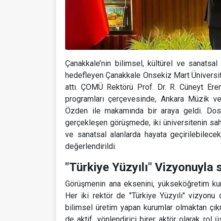
Çanakkale’nin bilimsel, kültürel ve sanatsal
hedefleyen Çanakkale Onsekiz Mart Üniversit
attı. ÇOMÜ Rektörü Prof. Dr. R. Cüneyt Eren
programları çerçevesinde, Ankara Müzik ve
Özden ile makamında bir araya geldi. Dos
gerçekleşen görüşmede, iki üniversitenin sahi
ve sanatsal alanlarda hayata geçirilebilecek 
değerlendirildi.
"Türkiye Yüzyılı" Vizyonuyla
Görüşmenin ana eksenini, yükseköğretim kur
Her iki rektör de "Türkiye Yüzyılı" vizyonu 
bilimsel üretim yapan kurumlar olmaktan çık
de aktif, yönlendirici birer aktör olarak rol 