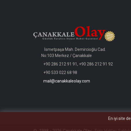
İsmetpaşa Mah. Demircioğlu Cad.
No:103 Merkez / Çanakkale
+90 286 212 91 91, +90 286 212 91 92
+90 533 022 68 98
mail@canakkaleolay.com
En iyi site d
©
1998 - 2026 Çanakkale Olay,
Tüm Hakları Saklıdı