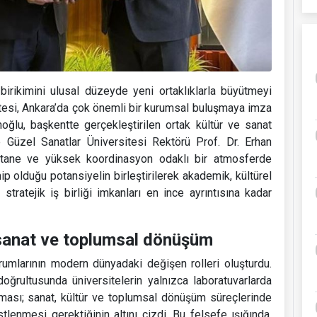
 birikimini ulusal düzeyde yeni ortaklıklarla büyütmeyi
esi, Ankara’da çok önemli bir kurumsal buluşmaya imza
oğlu, başkentte gerçekleştirilen ortak kültür ve sanat
 Güzel Sanatlar Üniversitesi Rektörü Prof. Dr. Erhan
tane ve yüksek koordinasyon odaklı bir atmosferde
p olduğu potansiyelin birleştirilerek akademik, kültürel
stratejik iş birliği imkanları en ince ayrıntısına kadar
 sanat ve toplumsal dönüşüm
umlarının modern dünyadaki değişen rolleri oluşturdu.
doğrultusunda üniversitelerin yalnızca laboratuvarlarda
ması; sanat, kültür ve toplumsal dönüşüm süreçlerinde
üstlenmesi gerektiğinin altını çizdi. Bu felsefe ışığında,