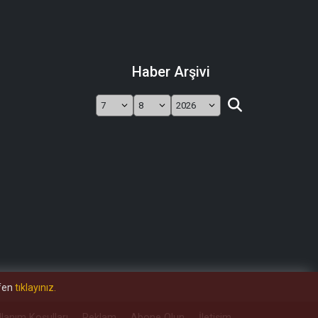
Haber Arşivi
tfen
tıklayınız.
llanım Koşulları
Reklam
Abone Olun
İletişim