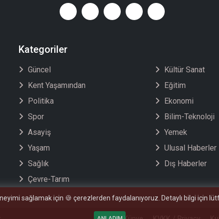
Kategoriler
Güncel
Kültür Sanat
Kent Yaşamından
Eğitim
Politika
Ekonomi
Spor
Bilim-Teknoloji
Asayiş
Yemek
Yaşam
Ulusal Haberler
Sağlık
Dış Haberler
Çevre-Tarım
eneyimi sağlamak için 🍪 çerezlerden faydalanıyoruz. Detaylı bilgi için lü
r
Künye
KVKK / Privacy
Ku
ANLADIM