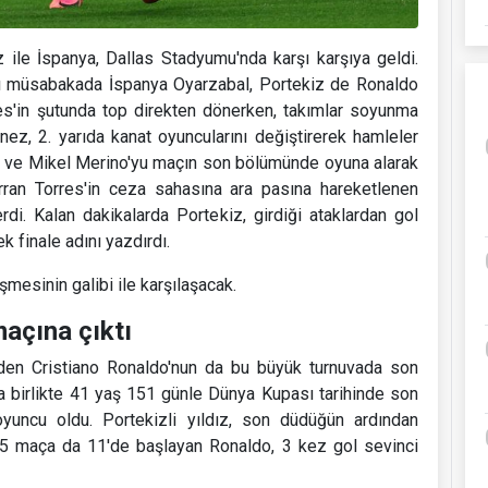
ile İspanya, Dallas Stadyumu'nda karşı karşıya geldi.
ığı müsabakada İspanya Oyarzabal, Portekiz de Ronaldo
es'in şutunda top direkten dönerken, takımlar soyunma
nez, 2. yarıda kanat oyuncularını değiştirerek hamleler
es ve Mikel Merino'yu maçın son bölümünde oyuna alarak
erran Torres'in ceza sahasına ara pasına hareketlenen
di. Kalan dakikalarda Portekiz, girdiği ataklardan gol
k finale adını yazdırdı.
şmesinin galibi ile karşılaşacak.
açına çıktı
en Cristiano Ronaldo'nun da bu büyük turnuvada son
a birlikte 41 yaş 151 günle Dünya Kupası tarihinde son
yuncu oldu. Portekizli yıldız, son düdüğün ardından
 5 maça da 11'de başlayan Ronaldo, 3 kez gol sevinci