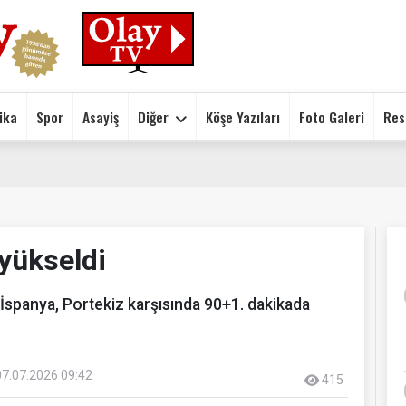
ika
Spor
Asayiş
Diğer
Köşe Yazıları
Foto Galeri
Res
 yükseldi
İspanya, Portekiz karşısında 90+1. dakikada
07.07.2026 09:42
415