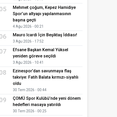
Mehmet çoğum, Kepez Hamidiye
05
Spor’un altyapı yapılanmasının
başına geçti
4 Ağu 2026 - 00:21
Mauro Icardi İçin Beşiktaş İddiası!
06
3 Ağu 2026 - 17:52
Efsane Başkan Kemal Yüksel
07
yeniden göreve seçildi
3 Ağu 2026 - 10:41
Ezinespor'dan savunmaya flaş
08
takviye: Fatih Balata kırmızı-siyahlı
oldu
30 Tem 2026 - 00:44
ÇOMÜ Spor Kulübü’nde yeni dönem
09
hedefleri masaya yatırıldı
30 Tem 2026 - 00:25