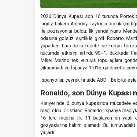
2026 Dünya Kupası son 16 turunda Portekiz 
İngiliz hakem Anthony Taylor'ın düdük çald
ile pozisyonlar buldu. İlk yarıda Nuno Mend
odasına golsüz eşitlikle girdi. Roberto Marti
yaparken, Luis de la Fuente ise Ferran Torr
hücumda etkisini artırdı. 90+1. dakikada F
Mikel Merino tek vuruşla topu ağlara gönder
çıkaramadı ve İspanya 1-0'lık galibiyetle çeyre
İspanyollar, çeyrek finalde ABD - Belçika eşle
Ronaldo, son Dünya Kupası m
Kariyerinde 6 dünya kupasında mücadele ed
maçı oldu. Cristiano Ronaldo, İspanya maçıyl
16 turu maçına ilk 11 başlayan en yaşlı o
gözyaşlarına hakim olamadı. Bu turnuvadaki
yaşadı.