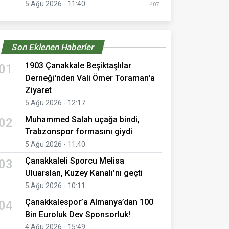
5 Ağu 2026 - 11:40
407
Son Eklenen Haberler
1903 Çanakkale Beşiktaşlılar
01
Derneği'nden Vali Ömer Toraman'a
Ziyaret
5 Ağu 2026 - 12:17
Muhammed Salah uçağa bindi,
02
Trabzonspor formasını giydi
5 Ağu 2026 - 11:40
Çanakkaleli Sporcu Melisa
03
Uluarslan, Kuzey Kanalı’nı geçti
5 Ağu 2026 - 10:11
Çanakkalespor’a Almanya’dan 100
04
Bin Euroluk Dev Sponsorluk!
4 Ağu 2026 - 15:49