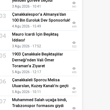
yeniden göreve seçildi
3 Ağu 2026 - 10:41
941
Çanakkalespor’a Almanya’dan
03
100 Bin Euroluk Dev Sponsorluk!
4 Ağu 2026 - 15:49
649
Mauro Icardi İçin Beşiktaş
04
İddiası!
3 Ağu 2026 - 17:52
522
1903 Çanakkale Beşiktaşlılar
05
Derneği'nden Vali Ömer
Toraman'a Ziyaret
5 Ağu 2026 - 12:17
435
Çanakkaleli Sporcu Melisa
06
Uluarslan, Kuzey Kanalı’nı geçti
5 Ağu 2026 - 10:11
407
Muhammed Salah uçağa bindi,
07
Trabzonspor formasını giydi