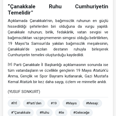
“Çanakkale Ruhu Cumhuriyetin
Temelidir”
Açıklamada Çanakkale’nin, bağımsızlık ruhunun en güçlü
hissedildiği şehirlerden biri olduğuna da vurgu yapıldı.
Çanakkale ruhunun; birlik, fedakârlık, vatan sevgisi ve
bağımsızlıktan vazgeçmemenin simgesi olduğu belirtilirken,
19 Mayıs’ta Samsun’da yakılan bağımsızlık meşalesinin,
Çanakkale’de yazılan destanın ruhuyla birleşerek
Cumhuriyetin temelini oluşturduğu kaydedildi.
İYİ Parti Çanakkale İl Başkanlığı açıklamasının sonunda ise
tüm vatandaşların ve özellikle gençlerin 19 Mayıs Atatürk’ü
Anma, Gençlik ve Spor Bayramı kutlanarak, Gazi Mustafa
Kemal Atatürk bir kez daha saygı, özlem ve minnetle anıldı.
(YUSUF SONKURT)
#İYİ
#Parti’den
#19
#Mayıs
#Mesajı:
#“Çanakkale
#Ruhu
#ile
#Geleceğe