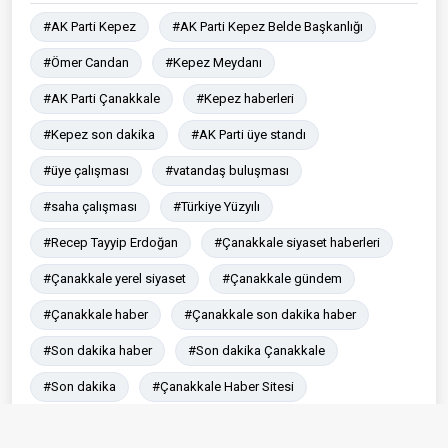
#AK Parti Kepez
#AK Parti Kepez Belde Başkanlığı
#Ömer Candan
#Kepez Meydanı
#AK Parti Çanakkale
#Kepez haberleri
#Kepez son dakika
#AK Parti üye standı
#üye çalışması
#vatandaş buluşması
#saha çalışması
#Türkiye Yüzyılı
#Recep Tayyip Erdoğan
#Çanakkale siyaset haberleri
#Çanakkale yerel siyaset
#Çanakkale gündem
#Çanakkale haber
#Çanakkale son dakika haber
#Son dakika haber
#Son dakika Çanakkale
#Son dakika
#Çanakkale Haber Sitesi
Paylaş