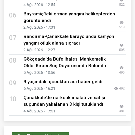
4 Ağu 2026 - 12:54
522
Bayramiç'teki orman yangını helikopterden
06
görüntülendi
2 Ağu 2026 - 17:31
519
Bandırma-Çanakkale karayolunda kamyon
07
yangını otluk alana sıçradı
2 Ağu 2026 - 12:27
505
Gökçeada'da Büfe İhalesi Mahkemelik
08
Oldu: Kiracı Suç Duyurusunda Bulundu
5 Ağu 2026 - 13:56
495
9 yaşındaki çocuktan acı haber geldi
09
6 Ağu 2026 - 16:21
492
Çanakkale’de narkotik imalatı ve satışı
10
suçundan yakalanan 3 kişi tutuklandı
4 Ağu 2026 - 17:51
481