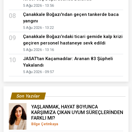
5 Ağu 2026 - 13:56
Çanakkale Boğazı'ndan geçen tankerde baca
08
yangını
5 Ağu 2026 - 13:22
Çanakkale Boğazı’ndaki ticari gemide kalp krizi
09
geçiren personel hastaneye sevk edildi
5 Ağu 2026 - 13:16
JASAT’tan Kaçamadılar: Aranan 83 Şüpheli
10
Yakalandı
5 Ağu 2026 - 09:57
Son Yazılar
YAŞLANMAK, HAYAT BOYUNCA
KARŞIMIZA ÇIKAN UYUM SÜREÇLERİNDEN
FARKLI MI?
Bilge Çetinkaya