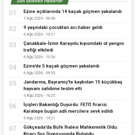
Son Eklenen Haberler
Ezine açıklarında 14 kaçak göçmen yakalandı
01
7 Ağu 2026 - 00:06
9 yaşındaki çocuktan acı haber geldi
02
6 Ağu 2026 - 16:21
Çanakkale-İzmir Karayolu kıyısındaki ot yangını
03
trafiği etkiledi
6 Ağu 2026 - 13:26
Ezine’de 5 kaçak göçmen yakalandı
04
6 Ağu 2026 - 09:55
Jandarma, Bayramiç'te kaybolan 15 küçükbaş
05
hayvanı sahibine teslim etti
5 Ağu 2026 - 16:25
İçişleri Bakanlığı Duyurdu: FETÖ firarisi
06
Karatepe bugün adli mercilere sevk edildi
5 Ağu 2026 - 14:21
Gökçeada'da Büfe İhalesi Mahkemelik Oldu:
07
Kiracı Suç Duyurusunda Bulundu