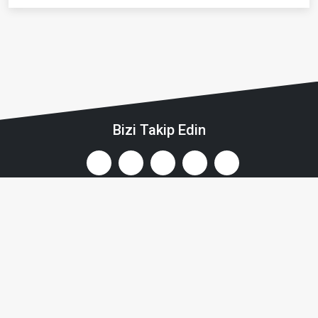
Bizi Takip Edin
İsmetpaşa Mah. Demircioğlu Cad.
No:103 Merkez / Çanakkale
+90 286 212 91 91, +90 286 212 91 92
+90 533 022 68 98