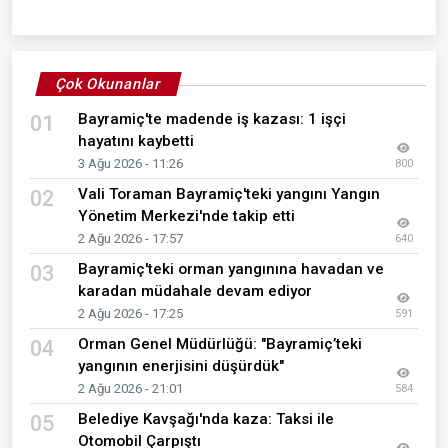
Çok Okunanlar
Bayramiç'te madende iş kazası: 1 işçi
01
hayatını kaybetti
3 Ağu 2026 - 11:26
800
Vali Toraman Bayramiç'teki yangını Yangın
02
Yönetim Merkezi'nde takip etti
2 Ağu 2026 - 17:57
640
Bayramiç'teki orman yangınına havadan ve
03
karadan müdahale devam ediyor
2 Ağu 2026 - 17:25
591
Orman Genel Müdürlüğü: "Bayramiç’teki
04
yangının enerjisini düşürdük"
2 Ağu 2026 - 21:01
584
Belediye Kavşağı'nda kaza: Taksi ile
05
Otomobil Çarpıştı