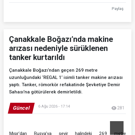
Paylaş
Çanakkale Boğazı’nda makine
arızası nedeniyle sürüklenen
tanker kurtarıldı
Çanakkale Boğazı’ndan geçen 269 metre
uzunluğundaki ‘REGAL 1’ isimli tanker makine arızası
yaptı. Tanker, römorkör refakatinde Şevketiye Demir
Sahası’na götürülerek demirletildi.
6 Ağu 2026 - 17:14
Güncel
281
Mısır’dan Rusya’ya seyir halindeki 269 metre