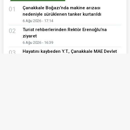
Çanakkale Boğazı’nda makine arızası
01
nedeniyle sürüklenen tanker kurtarıldı
6 Ağu 2026 - 17:14
Turist rehberlerinden Rektör Erenoğlu’na
02
ziyaret
6 Ağu 2026 - 16:39
Hayatını kaybeden Y.T., Çanakkale MAE Devlet
03
Hastanesi'nin ilk bebeğiymiş
6 Ağu 2026 - 16:33
PKK’nın üç numaralı ismi Karasu’nun
04
Çanakkale'de vefat eden annesi Sivas’ta
defnedildi
6 Ağu 2026 - 16:27
Bu çeşmeden kimler su içti?
05
6 Ağu 2026 - 13:28
ÇTSO Başkan Adayı Kılıç ve ekibinden MHP
06
Gökçeada İlçe Başkanı Aylı'ya ziyaret
6 Ağu 2026 - 13:06