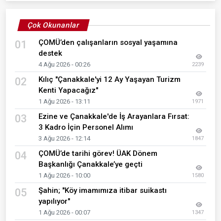
Çok Okunanlar
ÇOMÜ’den çalışanların sosyal yaşamına
01
destek
4 Ağu 2026 - 00:26
2239
Kılıç "Çanakkale'yi 12 Ay Yaşayan Turizm
02
Kenti Yapacağız"
1 Ağu 2026 - 13:11
1971
Ezine ve Çanakkale'de İş Arayanlara Fırsat:
03
3 Kadro İçin Personel Alımı
3 Ağu 2026 - 12:14
1847
ÇOMÜ’de tarihi görev! ÜAK Dönem
04
Başkanlığı Çanakkale’ye geçti
1 Ağu 2026 - 10:00
1580
Şahin; "Köy imamımıza itibar suikastı
05
yapılıyor"
1 Ağu 2026 - 00:07
1347