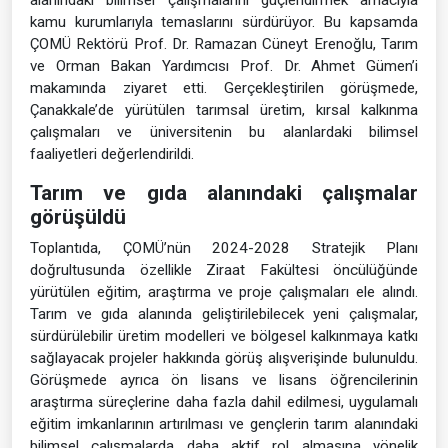
kamu kurumlarıyla temaslarını sürdürüyor. Bu kapsamda
ÇOMÜ Rektörü Prof. Dr. Ramazan Cüneyt Erenoğlu, Tarım
ve Orman Bakan Yardımcısı Prof. Dr. Ahmet Gümen’i
makamında ziyaret etti. Gerçekleştirilen görüşmede,
Çanakkale’de yürütülen tarımsal üretim, kırsal kalkınma
çalışmaları ve üniversitenin bu alanlardaki bilimsel
faaliyetleri değerlendirildi.
Tarım ve gıda alanındaki çalışmalar
görüşüldü
Toplantıda, ÇOMÜ’nün 2024-2028 Stratejik Planı
doğrultusunda özellikle Ziraat Fakültesi öncülüğünde
yürütülen eğitim, araştırma ve proje çalışmaları ele alındı.
Tarım ve gıda alanında geliştirilebilecek yeni çalışmalar,
sürdürülebilir üretim modelleri ve bölgesel kalkınmaya katkı
sağlayacak projeler hakkında görüş alışverişinde bulunuldu.
Görüşmede ayrıca ön lisans ve lisans öğrencilerinin
araştırma süreçlerine daha fazla dahil edilmesi, uygulamalı
eğitim imkanlarının artırılması ve gençlerin tarım alanındaki
bilimsel çalışmalarda daha aktif rol almasına yönelik