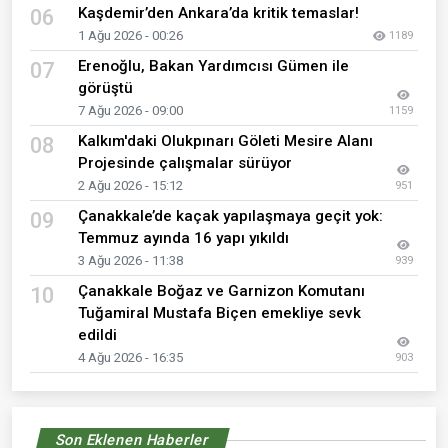
Kaşdemir’den Ankara’da kritik temaslar!
06
1 Ağu 2026 - 00:26
1189
Erenoğlu, Bakan Yardımcısı Gümen ile
07
görüştü
7 Ağu 2026 - 09:00
1159
Kalkım'daki Olukpınarı Göleti Mesire Alanı
08
Projesinde çalışmalar sürüyor
2 Ağu 2026 - 15:12
951
Çanakkale’de kaçak yapılaşmaya geçit yok:
09
Temmuz ayında 16 yapı yıkıldı
3 Ağu 2026 - 11:38
939
Çanakkale Boğaz ve Garnizon Komutanı
10
Tuğamiral Mustafa Biçen emekliye sevk
edildi
4 Ağu 2026 - 16:35
903
Son Eklenen Haberler