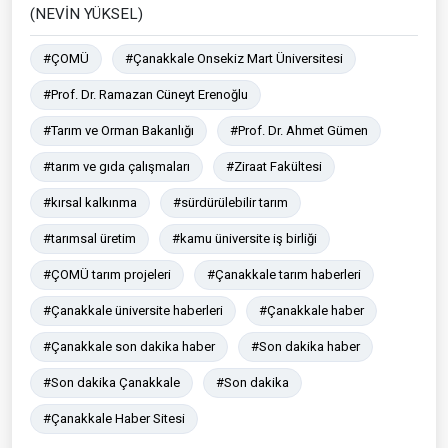
(NEVİN YÜKSEL)
#ÇOMÜ
#Çanakkale Onsekiz Mart Üniversitesi
#Prof. Dr. Ramazan Cüneyt Erenoğlu
#Tarım ve Orman Bakanlığı
#Prof. Dr. Ahmet Gümen
#tarım ve gıda çalışmaları
#Ziraat Fakültesi
#kırsal kalkınma
#sürdürülebilir tarım
#tarımsal üretim
#kamu üniversite iş birliği
#ÇOMÜ tarım projeleri
#Çanakkale tarım haberleri
#Çanakkale üniversite haberleri
#Çanakkale haber
#Çanakkale son dakika haber
#Son dakika haber
#Son dakika Çanakkale
#Son dakika
#Çanakkale Haber Sitesi