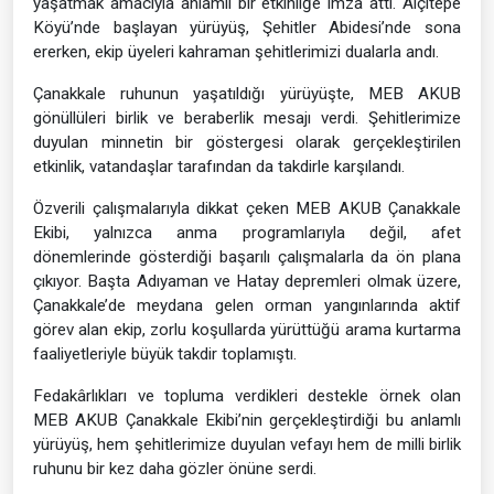
yaşatmak amacıyla anlamlı bir etkinliğe imza attı. Alçıtepe
Köyü’nde başlayan yürüyüş, Şehitler Abidesi’nde sona
ererken, ekip üyeleri kahraman şehitlerimizi dualarla andı.
Çanakkale ruhunun yaşatıldığı yürüyüşte, MEB AKUB
gönüllüleri birlik ve beraberlik mesajı verdi. Şehitlerimize
duyulan minnetin bir göstergesi olarak gerçekleştirilen
etkinlik, vatandaşlar tarafından da takdirle karşılandı.
Özverili çalışmalarıyla dikkat çeken MEB AKUB Çanakkale
Ekibi, yalnızca anma programlarıyla değil, afet
dönemlerinde gösterdiği başarılı çalışmalarla da ön plana
çıkıyor. Başta Adıyaman ve Hatay depremleri olmak üzere,
Çanakkale’de meydana gelen orman yangınlarında aktif
görev alan ekip, zorlu koşullarda yürüttüğü arama kurtarma
faaliyetleriyle büyük takdir toplamıştı.
Fedakârlıkları ve topluma verdikleri destekle örnek olan
MEB AKUB Çanakkale Ekibi’nin gerçekleştirdiği bu anlamlı
yürüyüş, hem şehitlerimize duyulan vefayı hem de milli birlik
ruhunu bir kez daha gözler önüne serdi.