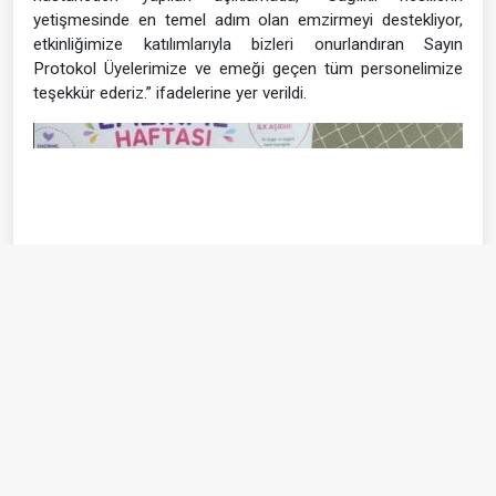
Protokol üyeleri de katıldı
Biga Devlet Hastanesi’nde düzenlenen etkinliğe Biga
Cumhuriyet Başsavcısı Ahmet Kocabay, Sağlık Hizmetleri
Başkan Yardımcısı Okay Karabıber, Başhekim Uzm. Dr. Uğur
Özpınar ve hastane çalışanları katıldı. Etkinliğe ilişkin
hastaneden yapılan açıklamada, “Sağlıklı nesillerin
yetişmesinde en temel adım olan emzirmeyi destekliyor,
etkinliğimize katılımlarıyla bizleri onurlandıran Sayın
Protokol Üyelerimize ve emeği geçen tüm personelimize
teşekkür ederiz.” ifadelerine yer verildi.