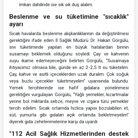
imkan dahilinde ise sık sık duş alalım.
Beslenme ve su tüketimine "sıcaklık"
ayarı
Sıcak havalarda beslenme alışkanlıklarının da değiştirilmesi
gerektiğini ifade eden İl Sağlık Müdürü Dr. Hakan Görgülü,
sıvı tüketiminde yapılan en büyük hatalardan birinin
susamayı beklemek olduğunu söyledi. Çay ve kahvenin
suyu ikame edemeyeceğini belirten Görgülü, “Susamaya
ihtiyacımız olmasa bile, günde en az 2-2,5 lt su tüketelim.
Çay, kahve ve asitli içeceklerden uzak duralım. Çok soğuk
veya buzlu içecekler tüketmeyelim” uyarısında bulundu.
Yemek tercihlerinde ise hafif gıdalara yönelinmesi
gerektiğini vurgulayan Görgülü, “Yağlı yemekler, kızartmalar
yerine bol miktarda sebze, meyve ve ızgara türü yemekler
tercih edelim. Sıcak ortamda hızlıca yapısı bozulabilen et,
süt, yumurta gibi gıdaları açık ortamda bekletmeyelim”
diyerek gıda zehirlenmelerine karşı da uyardı.
"112 Acil Sağlık Hizmetlerinden destek