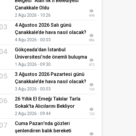
Belgesi" Alan İlk İl Belediyesi
Çanakkale Oldu
2 Ağu 2026 - 10:26
898
4 Ağustos 2026 Salı günü
03
Çanakkale’de hava nasıl olacak?
4 Ağu 2026 - 00:03
886
Gökçeada’dan İstanbul
04
Üniversitesi’nde önemli buluşma
1 Ağu 2026 - 09:30
872
3 Ağustos 2026 Pazartesi günü
05
Çanakkale’de hava nasıl olacak?
3 Ağu 2026 - 00:03
754
26 Yıllık El Emeği Takılar Tarla
06
Sokak'ta Alıcılarını Bekliyor
2 Ağu 2026 - 09:44
723
Cuma Pazarı'nda gözleri
07
şenlendiren balık bereketi