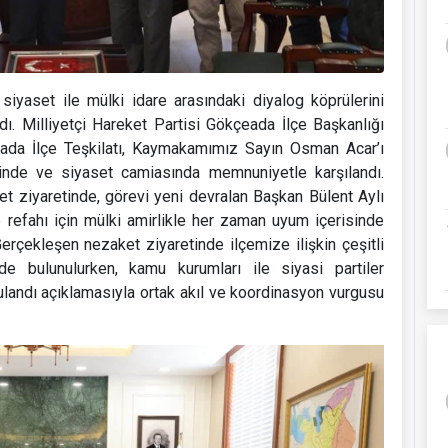
siyaset ile mülki idare arasındaki diyalog köprülerini
ı. Milliyetçi Hareket Partisi Gökçeada İlçe Başkanlığı
da İlçe Teşkilatı, Kaymakamımız Sayın Osman Acar’ı
rinde ve siyaset camiasında memnuniyetle karşılandı.
ziyaretinde, görevi yeni devralan Başkan Bülent Aylı
e refahı için mülki amirlikle her zaman uyum içerisinde
Gerçekleşen nezaket ziyaretinde ilçemize ilişkin çeşitli
rde bulunulurken, kamu kurumları ile siyasi partiler
gulandı açıklamasıyla ortak akıl ve koordinasyon vurgusu