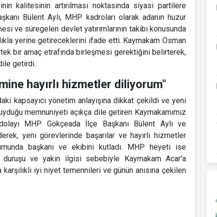
in kalitesinin artırılması noktasında siyasi partilere
Başkanı Bülent Aylı, MHP kadroları olarak adanın huzur
esi ve süregelen devlet yatırımlarının takibi konusunda
ılıkla yerine getireceklerini ifade etti. Kaymakam Osman
ek bir amaç etrafında birleşmesi gerektiğini belirterek,
ile getirdi.
mine hayırlı hizmetler diliyorum"
aki kapsayıcı yönetim anlayışına dikkat çekildi ve yeni
en duyduğu memnuniyeti açıkça dile getiren Kaymakamımız
 dolayı MHP Gökçeada İlçe Başkanı Bülent Aylı ve
erek, yeni görevlerinde başarılar ve hayırlı hizmetler
urnunda başkanı ve ekibini kutladı. MHP heyeti ise
vlet duruşu ve yakın ilgisi sebebiyle Kaymakam Acar'a
ma karşılıklı iyi niyet temennileri ve günün anısına çekilen