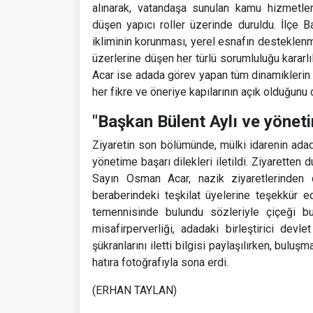
alınarak, vatandaşa sunulan kamu hizmetlerin
düşen yapıcı roller üzerinde duruldu. İlçe 
ikliminin korunması, yerel esnafın desteklenm
üzerlerine düşen her türlü sorumluluğu kararl
Acar ise adada görev yapan tüm dinamiklerin t
her fikre ve öneriye kapılarının açık olduğunu d
"Başkan Bülent Aylı ve yöneti
Ziyaretin son bölümünde, mülki idarenin adad
yönetime başarı dilekleri iletildi. Ziyarett
Sayın Osman Acar, nazik ziyaretlerinden
beraberindeki teşkilat üyelerine teşekkür ed
temennisinde bulundu sözleriyle çiçeği b
misafirperverliği, adadaki birleştirici de
şükranlarını iletti bilgisi paylaşılırken, buluş
hatıra fotoğrafıyla sona erdi.
(ERHAN TAYLAN)