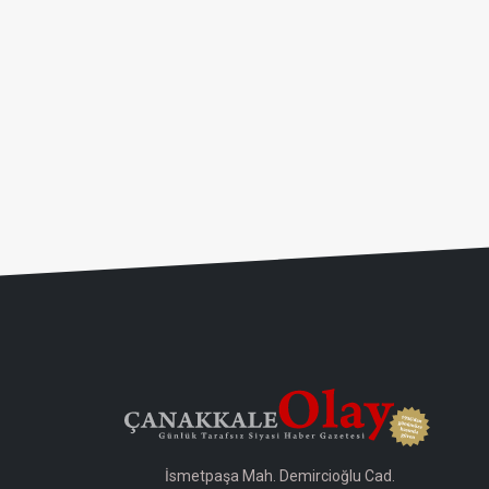
İsmetpaşa Mah. Demircioğlu Cad.