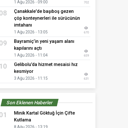
1 Ağu 2026 - 09:00
702
Çanakkale'de başıboş gezen
08
çöp konteynerleri ile sürücünün
imtahanı
1 Ağu 2026 - 13:05
670
Bayramiç’in yeni yaşam alanı
09
kapılarını açtı
1 Ağu 2026 - 11:04
659
Gelibolu’da hizmet mesaisi hız
10
kesmiyor
3 Ağu 2026 - 11:15
631
Son Eklenen Haberler
Minik Kartal Göktuğ İçin Çifte
01
Kutlama
8 Ağu 2026 - 13:19