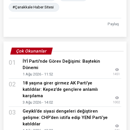
#Çanakkale Haber Sitesi
Paylaş
Çok Okunanlar
İYİ Parti'nde Görev Değişimi: Baytekin
01
Dönemi
1 Ağu 2026 - 11:52
1451
18 yaşına girer girmez AK Parti’ye
02
katıldılar: Kepez’de gençlere anlamlı
karşılama
3 Ağu 2026 - 14:02
1002
Geyikli’de siyasi dengeleri değiştiren
03
gelişme: CHP’den istifa edip YENİ Parti’ye
katıldılar