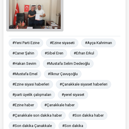
#Yeni Parti Ezine
#Ezine siyaseti
#Ayça Kahriman
#Caner Şahin
#Sibel Eren
#Erhan Erkul
#Hakan Sevim
#Mustafa Selim Dedeoğlu
#Mustafa Emel
#İlknur Çavuşoğlu
#Ezine siyasi haberleri
#Çanakkale siyaset haberleri
#parti üyelik çalışmaları
#yerel siyaset
#Ezine haber
#Çanakkale haber
#Çanakkale son dakika haber
#Son dakika haber
#Son dakika Çanakkale
#Son dakika