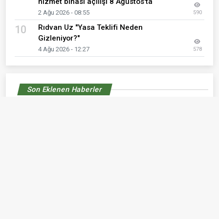
hizmet binası açılışı 8 Ağustos'ta
2 Ağu 2026 - 08:55
590
Rıdvan Uz "Yasa Teklifi Neden
10
Gizleniyor?"
4 Ağu 2026 - 12:27
578
Son Eklenen Haberler
Harun Baytekin: "Türk Milleti Adına
01
Direneceğiz"
6 Ağu 2026 - 16:19
Ömer Candan; "Kepez için gönül gönüle
02
çalışıyoruz"
6 Ağu 2026 - 12:35
Yeni partisindeki ilk kare gündem oldu
03
6 Ağu 2026 - 00:19
Gelecek Partisi'nin Ezine ilçe başkanı Yeniden
04
Refah Partisi'ne geçti