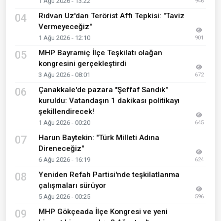
1 Ağu 2026 - 13:22
946
Rıdvan Uz'dan Terörist Affı Tepkisi: "Taviz
04
Vermeyeceğiz"
1 Ağu 2026 - 12:10
901
MHP Bayramiç İlçe Teşkilatı olağan
05
kongresini gerçekleştirdi
3 Ağu 2026 - 08:01
672
Çanakkale'de pazara "Şeffaf Sandık"
06
kuruldu: Vatandaşın 1 dakikası politikayı
şekillendirecek!
1 Ağu 2026 - 00:20
645
Harun Baytekin: "Türk Milleti Adına
07
Direneceğiz"
6 Ağu 2026 - 16:19
624
Yeniden Refah Partisi'nde teşkilatlanma
08
çalışmaları sürüyor
5 Ağu 2026 - 00:25
596
MHP Gökçeada İlçe Kongresi ve yeni
09