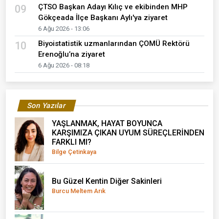
ÇTSO Başkan Adayı Kılıç ve ekibinden MHP
09
Gökçeada İlçe Başkanı Aylı'ya ziyaret
6 Ağu 2026 - 13:06
Biyoistatistik uzmanlarından ÇOMÜ Rektörü
10
Erenoğlu’na ziyaret
6 Ağu 2026 - 08:18
Son Yazılar
YAŞLANMAK, HAYAT BOYUNCA
KARŞIMIZA ÇIKAN UYUM SÜREÇLERİNDEN
FARKLI MI?
Bilge Çetinkaya
Bu Güzel Kentin Diğer Sakinleri
Burcu Meltem Arık