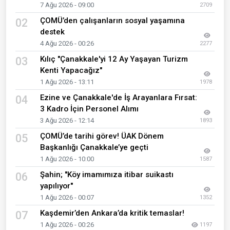
7 Ağu 2026 - 09:00
2709
ÇOMÜ’den çalışanların sosyal yaşamına
02
destek
4 Ağu 2026 - 00:26
2277
Kılıç "Çanakkale'yi 12 Ay Yaşayan Turizm
03
Kenti Yapacağız"
1 Ağu 2026 - 13:11
1978
Ezine ve Çanakkale'de İş Arayanlara Fırsat:
04
3 Kadro İçin Personel Alımı
3 Ağu 2026 - 12:14
1893
ÇOMÜ’de tarihi görev! ÜAK Dönem
05
Başkanlığı Çanakkale’ye geçti
1 Ağu 2026 - 10:00
1587
Şahin; "Köy imamımıza itibar suikastı
06
yapılıyor"
1 Ağu 2026 - 00:07
1352
Kaşdemir’den Ankara’da kritik temaslar!
07
1 Ağu 2026 - 00:26
1197