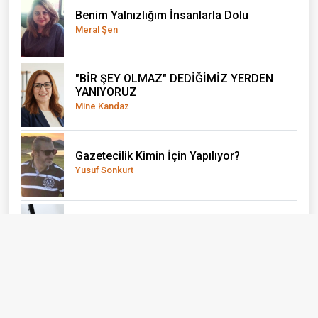
Benim Yalnızlığım İnsanlarla Dolu
Meral Şen
"BİR ŞEY OLMAZ" DEDİĞİMİZ YERDEN
YANIYORUZ
Mine Kandaz
Gazetecilik Kimin İçin Yapılıyor?
Yusuf Sonkurt
Gemileri Yakma Zamanı Gelmiştir
Konuk Yazar
Ayvacık: Bir İlçe Değil, Yaşayan Bir Açık
Hava Müzesi
Erhan Taylan