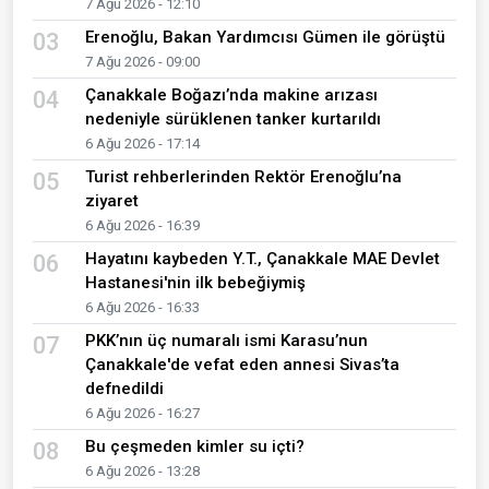
7 Ağu 2026 - 12:10
Erenoğlu, Bakan Yardımcısı Gümen ile görüştü
03
7 Ağu 2026 - 09:00
Çanakkale Boğazı’nda makine arızası
04
nedeniyle sürüklenen tanker kurtarıldı
6 Ağu 2026 - 17:14
Turist rehberlerinden Rektör Erenoğlu’na
05
ziyaret
6 Ağu 2026 - 16:39
Hayatını kaybeden Y.T., Çanakkale MAE Devlet
06
Hastanesi'nin ilk bebeğiymiş
6 Ağu 2026 - 16:33
PKK’nın üç numaralı ismi Karasu’nun
07
Çanakkale'de vefat eden annesi Sivas’ta
defnedildi
6 Ağu 2026 - 16:27
Bu çeşmeden kimler su içti?
08
6 Ağu 2026 - 13:28