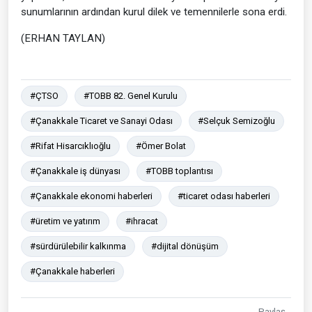
sunumlarının ardından kurul dilek ve temennilerle sona erdi.
(ERHAN TAYLAN)
#ÇTSO
#TOBB 82. Genel Kurulu
#Çanakkale Ticaret ve Sanayi Odası
#Selçuk Semizoğlu
#Rifat Hisarcıklıoğlu
#Ömer Bolat
#Çanakkale iş dünyası
#TOBB toplantısı
#Çanakkale ekonomi haberleri
#ticaret odası haberleri
#üretim ve yatırım
#ihracat
#sürdürülebilir kalkınma
#dijital dönüşüm
#Çanakkale haberleri
Paylaş