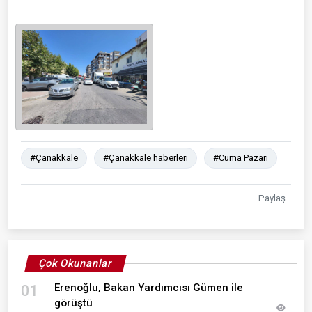
#Çanakkale
#Çanakkale haberleri
#Cuma Pazarı
Paylaş
Çok Okunanlar
Erenoğlu, Bakan Yardımcısı Gümen ile
01
görüştü