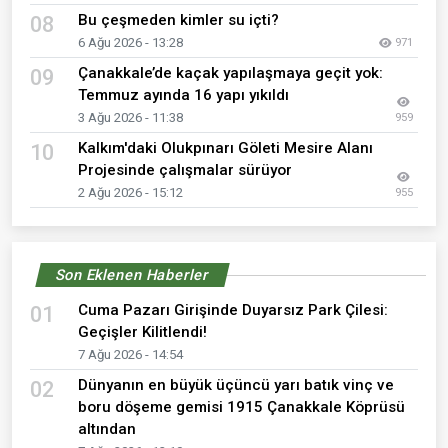
Bu çeşmeden kimler su içti?
08
6 Ağu 2026 - 13:28
971
Çanakkale’de kaçak yapılaşmaya geçit yok:
09
Temmuz ayında 16 yapı yıkıldı
3 Ağu 2026 - 11:38
959
Kalkım'daki Olukpınarı Göleti Mesire Alanı
10
Projesinde çalışmalar sürüyor
2 Ağu 2026 - 15:12
955
Son Eklenen Haberler
Cuma Pazarı Girişinde Duyarsız Park Çilesi:
01
Geçişler Kilitlendi!
7 Ağu 2026 - 14:54
Dünyanın en büyük üçüncü yarı batık vinç ve
02
boru döşeme gemisi 1915 Çanakkale Köprüsü
altından