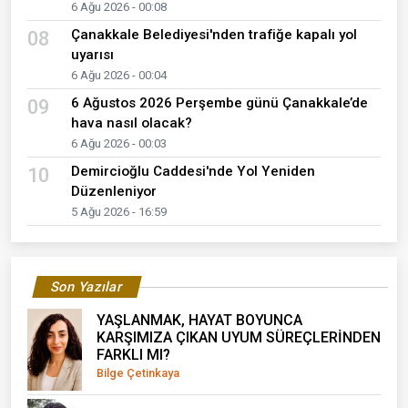
6 Ağu 2026 - 00:08
Çanakkale Belediyesi'nden trafiğe kapalı yol
08
uyarısı
6 Ağu 2026 - 00:04
6 Ağustos 2026 Perşembe günü Çanakkale’de
09
hava nasıl olacak?
6 Ağu 2026 - 00:03
Demircioğlu Caddesi'nde Yol Yeniden
10
Düzenleniyor
5 Ağu 2026 - 16:59
Son Yazılar
YAŞLANMAK, HAYAT BOYUNCA
KARŞIMIZA ÇIKAN UYUM SÜREÇLERİNDEN
FARKLI MI?
Bilge Çetinkaya