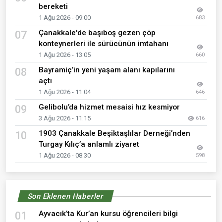
bereketi
1 Ağu 2026 - 09:00
683
Çanakkale'de başıboş gezen çöp
07
konteynerleri ile sürücünün imtahanı
1 Ağu 2026 - 13:05
660
Bayramiç’in yeni yaşam alanı kapılarını
08
açtı
1 Ağu 2026 - 11:04
646
Gelibolu’da hizmet mesaisi hız kesmiyor
09
3 Ağu 2026 - 11:15
616
1903 Çanakkale Beşiktaşlılar Derneği’nden
10
Turgay Kılıç’a anlamlı ziyaret
1 Ağu 2026 - 08:30
598
Son Eklenen Haberler
Ayvacık’ta Kur’an kursu öğrencileri bilgi
01