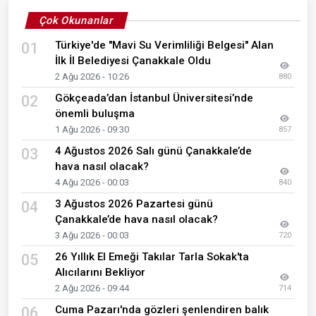
Çok Okunanlar
Türkiye'de "Mavi Su Verimliliği Belgesi" Alan
01
İlk İl Belediyesi Çanakkale Oldu
2 Ağu 2026 - 10:26
880
Gökçeada’dan İstanbul Üniversitesi’nde
02
önemli buluşma
1 Ağu 2026 - 09:30
857
4 Ağustos 2026 Salı günü Çanakkale’de
03
hava nasıl olacak?
4 Ağu 2026 - 00:03
840
3 Ağustos 2026 Pazartesi günü
04
Çanakkale’de hava nasıl olacak?
3 Ağu 2026 - 00:03
720
26 Yıllık El Emeği Takılar Tarla Sokak'ta
05
Alıcılarını Bekliyor
2 Ağu 2026 - 09:44
714
Cuma Pazarı'nda gözleri şenlendiren balık
06