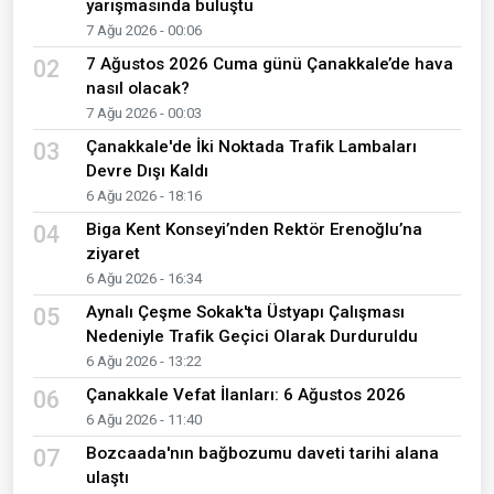
yarışmasında buluştu
7 Ağu 2026 - 00:06
7 Ağustos 2026 Cuma günü Çanakkale’de hava
02
nasıl olacak?
7 Ağu 2026 - 00:03
Çanakkale'de İki Noktada Trafik Lambaları
03
Devre Dışı Kaldı
6 Ağu 2026 - 18:16
Biga Kent Konseyi’nden Rektör Erenoğlu’na
04
ziyaret
6 Ağu 2026 - 16:34
Aynalı Çeşme Sokak'ta Üstyapı Çalışması
05
Nedeniyle Trafik Geçici Olarak Durduruldu
6 Ağu 2026 - 13:22
Çanakkale Vefat İlanları: 6 Ağustos 2026
06
6 Ağu 2026 - 11:40
Bozcaada'nın bağbozumu daveti tarihi alana
07
ulaştı