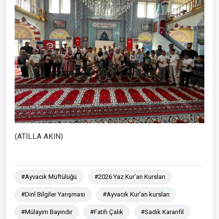
(ATİLLA AKIN)
#Ayvacık Müftülüğü
#2026 Yaz Kur’an Kursları
#Dinî Bilgiler Yarışması
#Ayvacık Kur’an kursları
#Mülayim Bayındır
#Fatih Çalık
#Sadık Karanfil