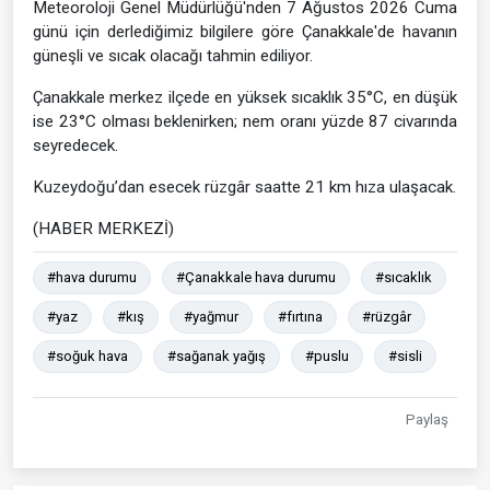
Meteoroloji Genel Müdürlüğü'nden 7 Ağustos 2026 Cuma
günü için derlediğimiz bilgilere göre Çanakkale'de havanın
güneşli ve sıcak olacağı tahmin ediliyor.
Çanakkale merkez ilçede en yüksek sıcaklık 35°C, en düşük
ise 23°C olması beklenirken; nem oranı yüzde 87 civarında
seyredecek.
Kuzeydoğu’dan esecek rüzgâr saatte 21 km hıza ulaşacak.
(HABER MERKEZİ)
#hava durumu
#Çanakkale hava durumu
#sıcaklık
#yaz
#kış
#yağmur
#fırtına
#rüzgâr
#soğuk hava
#sağanak yağış
#puslu
#sisli
Paylaş