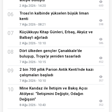
2 Ağu 2026 - 14:20
600
Troas’ın kalbinde yükselen büyük liman
06
kenti
7 Ağu 2026 - 08:21
598
Küçükkuyu Kitap Günleri, Erbaş, Akyüz ve
07
Balbay'ı ağırladı
2 Ağu 2026 - 13:10
586
Dört ülkeden gençler Çanakkale'de
08
buluşup, Troya'yı yeniden tasarladı
7 Ağu 2026 - 10:15
452
2 bin 700 yıllık Parion Antik Kenti'nde kazı
09
çalışmaları başladı
7 Ağu 2026 - 10:10
357
Mine Kandaz ile İletişim ve Bakış Açısı
10
Atölyesi: “İletişimini Değiştir, Odağın
Değişsin”
8 Ağu 2026 - 10:43
352