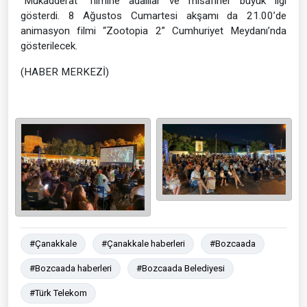
“Mukadderat” filmine adalılar ve misafirler büyük ilgi
gösterdi. 8 Ağustos Cumartesi akşamı da 21.00’de
animasyon filmi “Zootopia 2” Cumhuriyet Meydanı’nda
gösterilecek.
(HABER MERKEZİ)
#Çanakkale
#Çanakkale haberleri
#Bozcaada
#Bozcaada haberleri
#Bozcaada Belediyesi
#Türk Telekom