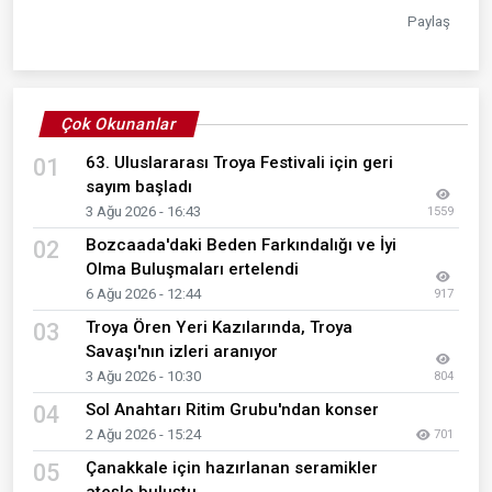
Paylaş
Çok Okunanlar
63. Uluslararası Troya Festivali için geri
01
sayım başladı
3 Ağu 2026 - 16:43
1559
Bozcaada'daki Beden Farkındalığı ve İyi
02
Olma Buluşmaları ertelendi
6 Ağu 2026 - 12:44
917
Troya Ören Yeri Kazılarında, Troya
03
Savaşı'nın izleri aranıyor
3 Ağu 2026 - 10:30
804
Sol Anahtarı Ritim Grubu'ndan konser
04
2 Ağu 2026 - 15:24
701
Çanakkale için hazırlanan seramikler
05
ateşle buluştu