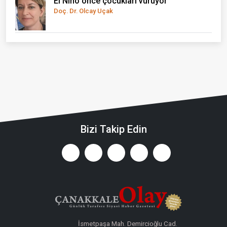
El Nino önce çocukları vuruyor
Doç. Dr. Olcay Uçak
Bizi Takip Edin
İsmetpaşa Mah. Demircioğlu Cad.