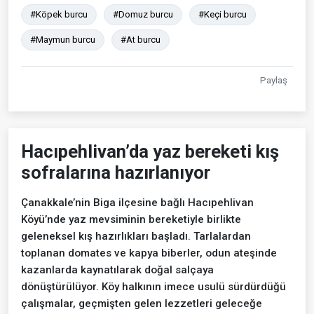
#Köpek burcu
#Domuz burcu
#Keçi burcu
#Maymun burcu
#At burcu
Paylaş
Hacıpehlivan’da yaz bereketi kış
sofralarına hazırlanıyor
Çanakkale’nin Biga ilçesine bağlı Hacıpehlivan
Köyü’nde yaz mevsiminin bereketiyle birlikte
geleneksel kış hazırlıkları başladı. Tarlalardan
toplanan domates ve kapya biberler, odun ateşinde
kazanlarda kaynatılarak doğal salçaya
dönüştürülüyor. Köy halkının imece usulü sürdürdüğü
çalışmalar, geçmişten gelen lezzetleri geleceğe