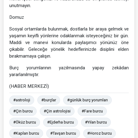
unutmayın.
Domuz
Sosyal ortamlarda bulunmak, dostlarla bir araya gelmek ve
yaşamın keyifli yönlerine odaklanmak isteyeceğiniz bir gün.
Maddi ve manevi konularda paylaşımcı yönünüz öne
çıkabilir. Geleceğe yönelik hedeflerinizde disiplini elden
bırakmamaya çalışın.
Burç yorumlarının yazılmasında yapay zekâdan
yararlanılmıştır.
(HABER MERKEZİ)
#astroloji
#burçlar
#günlük burç yorumları
#Çin burcu
#Çin astrolojisi
#Fare burcu
#Öküz burcu
#Ejderha burcu
#Yılan burcu
#Kaplan burcu
#Tavşan burcu
#Horoz burcu