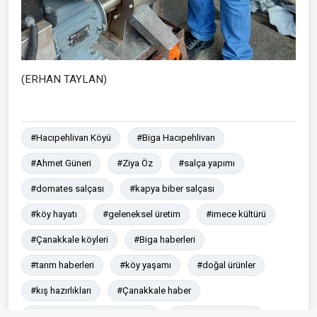
(ERHAN TAYLAN)
#Hacıpehlivan Köyü
#Biga Hacıpehlivan
#Ahmet Güneri
#Ziya Öz
#salça yapımı
#domates salçası
#kapya biber salçası
#köy hayatı
#geleneksel üretim
#imece kültürü
#Çanakkale köyleri
#Biga haberleri
#tarım haberleri
#köy yaşamı
#doğal ürünler
#kış hazırlıkları
#Çanakkale haber
#Çanakkale son dakika haber
#Son dakika haber