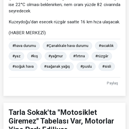
ise 22°C olması beklenirken; nem oranı yüzde 82 civarında
seyredecek.
Kuzeydoğu’dan esecek rüzgâr saatte 16 km hıza ulaşacak.
(HABER MERKEZİ)
#hava durumu
#Çanakkale hava durumu
#sıcaklık
#yaz
#kış
#yağmur
#fırtına
#rüzgâr
#soğuk hava
#sağanak yağış
#puslu
#sisli
Paylaş
Tarla Sokak'ta "Motosiklet
Giremez" Tabelası Var, Motorlar