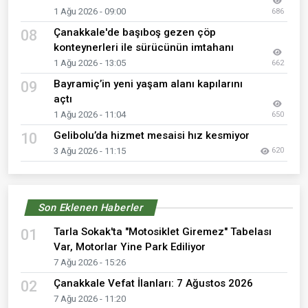
1 Ağu 2026 - 09:00
686
Çanakkale'de başıboş gezen çöp
08
konteynerleri ile sürücünün imtahanı
1 Ağu 2026 - 13:05
662
Bayramiç’in yeni yaşam alanı kapılarını
09
açtı
1 Ağu 2026 - 11:04
650
Gelibolu’da hizmet mesaisi hız kesmiyor
10
3 Ağu 2026 - 11:15
620
Son Eklenen Haberler
Tarla Sokak'ta "Motosiklet Giremez" Tabelası
01
Var, Motorlar Yine Park Ediliyor
7 Ağu 2026 - 15:26
Çanakkale Vefat İlanları: 7 Ağustos 2026
02
7 Ağu 2026 - 11:20