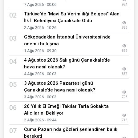
7 Ağu 2026 - 00:06
924
Türkiye'de "Mavi Su Verimliliği Belgesi" Alan
02
İlk İl Belediyesi Çanakkale Oldu
2 Ağu 2026 - 10:26
886
Gökçeada’dan İstanbul Üniversitesi’nde
03
önemli buluşma
1 Ağu 2026 - 09:30
859
4 Ağustos 2026 Salı günü Çanakkale’de
04
hava nasıl olacak?
4 Ağu 2026 - 00:03
857
3 Ağustos 2026 Pazartesi günü
05
Çanakkale’de hava nasıl olacak?
3 Ağu 2026 - 00:03
728
26 Yıllık El Emeği Takılar Tarla Sokak'ta
06
Alıcılarını Bekliyor
2 Ağu 2026 - 09:44
716
Cuma Pazarı'nda gözleri şenlendiren balık
07
bereketi