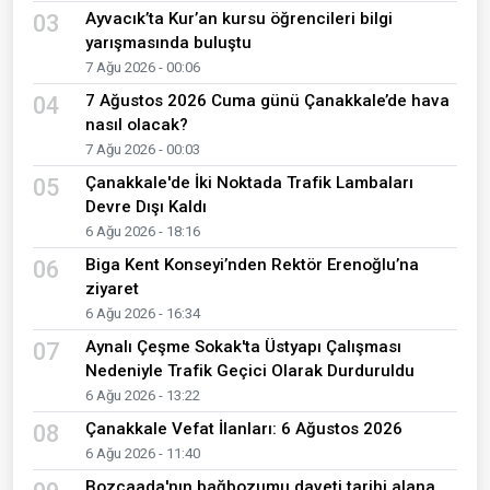
Ayvacık’ta Kur’an kursu öğrencileri bilgi
03
yarışmasında buluştu
7 Ağu 2026 - 00:06
7 Ağustos 2026 Cuma günü Çanakkale’de hava
04
nasıl olacak?
7 Ağu 2026 - 00:03
Çanakkale'de İki Noktada Trafik Lambaları
05
Devre Dışı Kaldı
6 Ağu 2026 - 18:16
Biga Kent Konseyi’nden Rektör Erenoğlu’na
06
ziyaret
6 Ağu 2026 - 16:34
Aynalı Çeşme Sokak'ta Üstyapı Çalışması
07
Nedeniyle Trafik Geçici Olarak Durduruldu
6 Ağu 2026 - 13:22
Çanakkale Vefat İlanları: 6 Ağustos 2026
08
6 Ağu 2026 - 11:40
Bozcaada'nın bağbozumu daveti tarihi alana