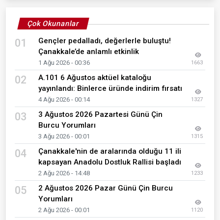
Çok Okunanlar
Gençler pedalladı, değerlerle buluştu!
01
Çanakkale’de anlamlı etkinlik
1 Ağu 2026 - 00:36
1663
A.101 6 Ağustos aktüel kataloğu
02
yayınlandı: Binlerce üründe indirim fırsatı
4 Ağu 2026 - 00:14
1327
3 Ağustos 2026 Pazartesi Günü Çin
03
Burcu Yorumları
3 Ağu 2026 - 00:01
1315
Çanakkale'nin de aralarında olduğu 11 ili
04
kapsayan Anadolu Dostluk Rallisi başladı
2 Ağu 2026 - 14:48
1233
2 Ağustos 2026 Pazar Günü Çin Burcu
05
Yorumları
2 Ağu 2026 - 00:01
1120