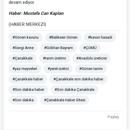
devam ediyor.
Haber: Mustafa Can Kaplan
(HABER MERKEZİ)
#Gönen kavunu
#Balıkesir Gönen
#kavun hasadı
#Sevgi Anne
#Gökhan Bayram
#ÇOMÜ
#Çanakkale
#tarım üretimi
#Anadolu üreticisi
#yaz meyveleri
#yerel üretici
#Gönen tarımı
#Çanakkale haber
#Çanakkale son dakika haber
#Son dakika haber
#Son dakika Çanakkale
#Son dakika
#Çanakkale Haber Sitesi
Paylaş