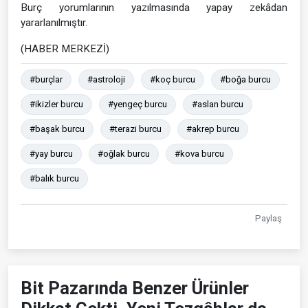
Burç yorumlarının yazılmasında yapay zekâdan
yararlanılmıştır.
(HABER MERKEZİ)
#burçlar
#astroloji
#koç burcu
#boğa burcu
#ikizler burcu
#yengeç burcu
#aslan burcu
#başak burcu
#terazi burcu
#akrep burcu
#yay burcu
#oğlak burcu
#kova burcu
#balık burcu
Paylaş
Bit Pazarında Benzer Ürünler