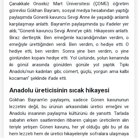
Çanakkale Onsekiz Mart Üniversitesi (ÇOMÜ) öğretim
görevlisi Gökhan Bayram, sosyal medya hesabından yaptığı
paylaşımda Gönenli kavuncu Sevgi Anne ile yaşadığı anlamlı
karşılaşmayı anlattı. Bayram’ın paylaşımında şu ifadeler yer
aldı; "Gönenli kavuncu Sevgi Anne’ye çıktı. Hikayesini anlattı.
Biraz dertleştik. Ben emeğimle kazandığımdan verdim, o
emeğiyle ürettiğinden verdi. Ben verdim, o hediye etti. O
hediye etti, ben verdim. Sonra yine ben verdim, o yine
gönlünden kopanı hediye etti. Yol üstünde, yolun kenarında
iki gönül arasında gönülden gönüle yol yaptık. Tıpkı
Anadolu’nun kadınları gibi; cömert, güçlü, yorgun ama kalbi
kocaman" şeklinde ifade etti.
Anadolu üreticisinin sıcak hikayesi
Gökhan Bayram’ın paylaşımı, sadece Gönen kavununun
lezzetini değil, bu ürünün arkasındaki üretici emeğini ve
Anadolu insanının paylaşma kültürünü de yansıttı. Tarlada
sabahın erken saatlerinden itibaren çalışan üreticilerin alın
teriyle yetişen Gönen kavunu, her yıl olduğu gibi bu yıl da
hem lezzeti hem de üretici hikayeleriyle sofralara ulaşmaya