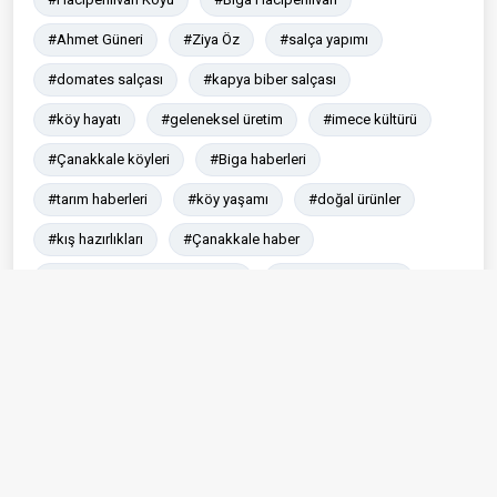
#Ahmet Güneri
#Ziya Öz
#salça yapımı
#domates salçası
#kapya biber salçası
#köy hayatı
#geleneksel üretim
#imece kültürü
#Çanakkale köyleri
#Biga haberleri
#tarım haberleri
#köy yaşamı
#doğal ürünler
#kış hazırlıkları
#Çanakkale haber
#Çanakkale son dakika haber
#Son dakika haber
#Son dakika Çanakkale
#Son dakika
#Çanakkale Haber Sitesi
Paylaş