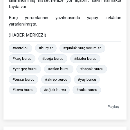
sınırlandırılmış hissetmenize yol açabilir; sakin kalmakta
fayda var.
Burç yorumlarının yazılmasında yapay zekâdan
yararlanılmıştır.
(HABER MERKEZİ)
#astroloji
#burçlar
#günlük burç yorumları
#koç burcu
#boğa burcu
#ikizler burcu
#yengeç burcu
#aslan burcu
#başak burcu
#terazi burcu
#akrep burcu
#yay burcu
#kova burcu
#oğlak burcu
#balık burcu
Paylaş