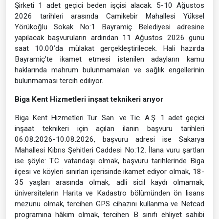
Şirketi 1 adet geçici beden işçisi alacak. 5-10 Ağustos
2026 tarihleri arasında Camikebir Mahallesi Yüksel
Yörükoğlu Sokak No:1 Bayramiç Belediyesi adresine
yapılacak başvuruların ardından 11 Ağustos 2026 günü
saat 10.00’da mülakat gerçekleştirilecek. Hali hazırda
Bayramiç’te ikamet etmesi istenilen adayların kamu
haklarında mahrum bulunmamaları ve sağlık engellerinin
bulunmaması tercih ediliyor.
Biga Kent Hizmetleri inşaat teknikeri arıyor
Biga Kent Hizmetleri Tur. San. ve Tic. A.Ş. 1 adet geçici
inşaat teknikeri için açılan ilanın başvuru tarihleri
06.08.2026-10.08.2026, başvuru adresi ise Sakarya
Mahallesi Kıbrıs Şehitleri Caddesi No:12. İlana vuru şartları
ise şöyle: T.C. vatandaşı olmak, başvuru tarihlerinde Biga
ilçesi ve köyleri sınırları içerisinde ikamet ediyor olmak, 18-
35 yaşları arasında olmak, adli sicil kaydı olmamak,
üniversitelerin Harita ve Kadastro bölümünden ön lisans
mezunu olmak, tercihen GPS cihazını kullanma ve Netcad
programına hâkim olmak, tercihen B sınıfı ehliyet sahibi