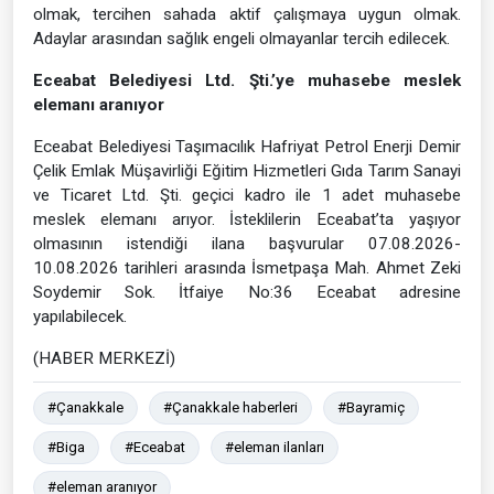
olmak, tercihen sahada aktif çalışmaya uygun olmak.
Adaylar arasından sağlık engeli olmayanlar tercih edilecek.
Eceabat Belediyesi Ltd. Şti.’ye muhasebe meslek
elemanı aranıyor
Eceabat Belediyesi Taşımacılık Hafriyat Petrol Enerji Demir
Çelik Emlak Müşavirliği Eğitim Hizmetleri Gıda Tarım Sanayi
ve Ticaret Ltd. Şti. geçici kadro ile 1 adet muhasebe
meslek elemanı arıyor. İsteklilerin Eceabat’ta yaşıyor
olmasının istendiği ilana başvurular 07.08.2026-
10.08.2026 tarihleri arasında İsmetpaşa Mah. Ahmet Zeki
Soydemir Sok. İtfaiye No:36 Eceabat adresine
yapılabilecek.
(HABER MERKEZİ)
#Çanakkale
#Çanakkale haberleri
#Bayramiç
#Biga
#Eceabat
#eleman ilanları
#eleman aranıyor