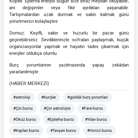
Köpek: Ejderha enerjisi bugün size biraz meydan okuyabilir;
ani değişimler veya fikir ayrılıkları yaşanabilir.
Tartışmalardan uzak durmak ve sakin kalmak günü
yönetmenizi kolaylaştırır.
Domuz: Keyifli, sakin ve huzurlu bir pazar günü
geçirebilirsiniz. Sevdiklerinizle sofraları paylaşmak, küçük
organizasyonlar yapmak ve hayatın tadını çıkarmak için
enerjiler oldukça olumlu.
Burç yorumlarının yazılmasında yapay zekâdan
yararlanılmıştır.
(HABER MERKEZİ)
#astroloji
#burçlar
#günlük burç yorumları
#Çin burcu
#Çin astrolojisi
#Fare burcu
#Öküz burcu
#Ejderha burcu
#Yılan burcu
#Kaplan burcu
#Tavşan burcu
#Horoz burcu