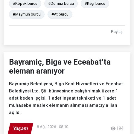
#Köpek burcu
#Domuz burcu
#Keçi burcu
#Maymun burcu
#At burcu
Paylaş
Bayramiç, Biga ve Eceabat’ta
eleman aranıyor
Bayramiç Belediyesi, Biga Kent Hizmetleri ve Eceabat
Belediyesi Ltd. Şti. bünyesinde çalıştırılmak üzere 1
adet beden işçisi, 1 adet inşaat tekniketi ve 1 adet
muhasebe meslek elemanın alınması amacıyla ilan
açıldı.
8 Ağu 2026 - 08:10
Yaşam
194