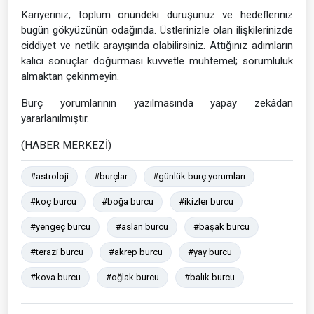
Kariyeriniz, toplum önündeki duruşunuz ve hedefleriniz
bugün gökyüzünün odağında. Üstlerinizle olan ilişkilerinizde
ciddiyet ve netlik arayışında olabilirsiniz. Attığınız adımların
kalıcı sonuçlar doğurması kuvvetle muhtemel; sorumluluk
almaktan çekinmeyin.
Burç yorumlarının yazılmasında yapay zekâdan
yararlanılmıştır.
(HABER MERKEZİ)
#astroloji
#burçlar
#günlük burç yorumları
#koç burcu
#boğa burcu
#ikizler burcu
#yengeç burcu
#aslan burcu
#başak burcu
#terazi burcu
#akrep burcu
#yay burcu
#kova burcu
#oğlak burcu
#balık burcu