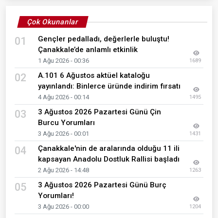
Çok Okunanlar
Gençler pedalladı, değerlerle buluştu!
01
Çanakkale’de anlamlı etkinlik
1 Ağu 2026 - 00:36
1689
A.101 6 Ağustos aktüel kataloğu
02
yayınlandı: Binlerce üründe indirim fırsatı
4 Ağu 2026 - 00:14
1495
3 Ağustos 2026 Pazartesi Günü Çin
03
Burcu Yorumları
3 Ağu 2026 - 00:01
1431
Çanakkale'nin de aralarında olduğu 11 ili
04
kapsayan Anadolu Dostluk Rallisi başladı
2 Ağu 2026 - 14:48
1263
3 Ağustos 2026 Pazartesi Günü Burç
05
Yorumları!
3 Ağu 2026 - 00:00
1204