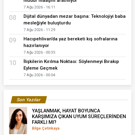
müdür maaşını aratmıyor
7 Ağu 2026 - 16:11
Dijital dünyadan mezar başına: Teknolojiyi baba
08
mesleğiyle buluşturdu
7 Ağu 2026 - 11:29
Hacıpehlivan’da yaz bereketi kış sofralarına
09
hazırlanıyor
7 Ağu 2026 - 00:35
İlişkilerin Kırılma Noktası: Söylenmeyi Bırakıp
10
Eyleme Geçmek
7 Ağu 2026 - 00:04
Son Yazılar
YAŞLANMAK, HAYAT BOYUNCA
KARŞIMIZA ÇIKAN UYUM SÜREÇLERİNDEN
FARKLI MI?
Bilge Çetinkaya