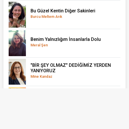
Bu Güzel Kentin Diğer Sakinleri
Burcu Meltem Arık
Benim Yalnızlığım İnsanlarla Dolu
Meral Şen
"BİR ŞEY OLMAZ" DEDİĞİMİZ YERDEN
YANIYORUZ
Mine Kandaz
Gazetecilik Kimin İçin Yapılıyor?
Yusuf Sonkurt
Gemileri Yakma Zamanı Gelmiştir