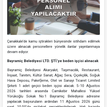
Çanakkale’de kamu iştirakleri bünyesinde istihdam edilmek
üzere alınacak personellere yönelik ilanlar yayınlanmaya
devam ediyor.
Bayramiç Belediyesi LTD. ŞTİ.’ye beden işçisi alınacak
Bayramiç Belediyesi Akaryakıt, Taşımacılık, Restaurant,
İnşaat, Tanıtım, Kültür Sanat, Ağaç Sera, Çiçekçilik, Soğuk
Hava Deposu, Paket]eme, Otel ve Sanayi Ticaret Limited
Şirketi 1 adet geçici beden işçisi alacak. 5-10 Ağustos
2026 tarihleri arasında Camikebir Mahallesi Yüksel
Yörükoğlu Sokak No:1 Bayramiç Belediyesi adresine
yapılacak başvuruların ardından 11 Ağustos 2026 günü
saat 10.00’da mülakat gerçekleştirilecek. Hali hazırda