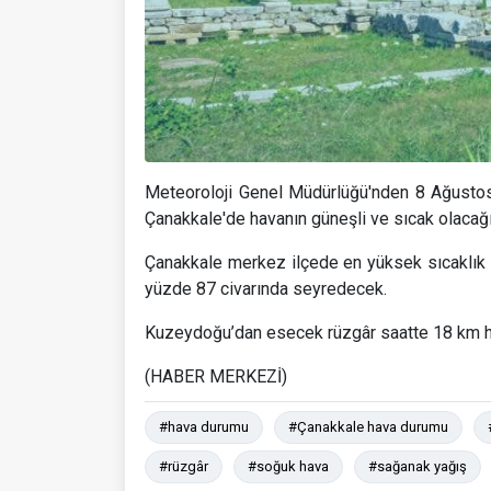
Meteoroloji Genel Müdürlüğü'nden 8 Ağustos
Çanakkale'de havanın güneşli ve sıcak olacağı
Çanakkale merkez ilçede en yüksek sıcaklık 
yüzde 87 civarında seyredecek.
Kuzeydoğu’dan esecek rüzgâr saatte 18 km h
(HABER MERKEZİ)
#hava durumu
#Çanakkale hava durumu
#rüzgâr
#soğuk hava
#sağanak yağış