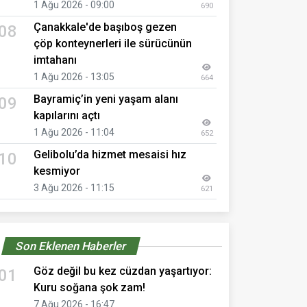
1 Ağu 2026 - 09:00
690
Çanakkale'de başıboş gezen
08
çöp konteynerleri ile sürücünün
imtahanı
1 Ağu 2026 - 13:05
664
Bayramiç’in yeni yaşam alanı
09
kapılarını açtı
1 Ağu 2026 - 11:04
652
Gelibolu’da hizmet mesaisi hız
10
kesmiyor
3 Ağu 2026 - 11:15
621
Son Eklenen Haberler
Göz değil bu kez cüzdan yaşartıyor:
01
Kuru soğana şok zam!
7 Ağu 2026 - 16:47