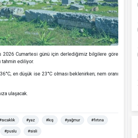
 2026 Cumartesi günü için derlediğimiz bilgilere göre
 tahmin ediliyor.
36°C, en düşük ise 23°C olması beklenirken; nem oranı
ıza ulaşacak.
#sıcaklık
#yaz
#kış
#yağmur
#fırtına
#puslu
#sisli