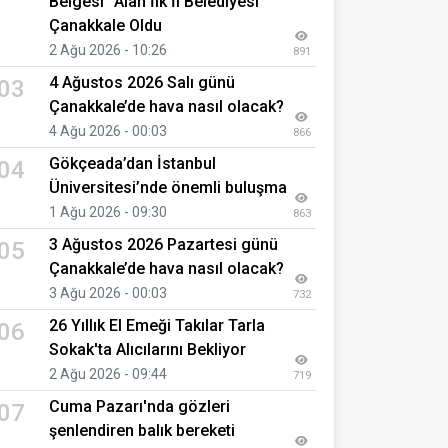
Belgesi" Alan İlk İl Belediyesi
Çanakkale Oldu
2 Ağu 2026 - 10:26
891
4 Ağustos 2026 Salı günü
03
Çanakkale’de hava nasıl olacak?
4 Ağu 2026 - 00:03
866
Gökçeada’dan İstanbul
04
Üniversitesi’nde önemli buluşma
1 Ağu 2026 - 09:30
863
3 Ağustos 2026 Pazartesi günü
05
Çanakkale’de hava nasıl olacak?
3 Ağu 2026 - 00:03
732
26 Yıllık El Emeği Takılar Tarla
06
Sokak'ta Alıcılarını Bekliyor
2 Ağu 2026 - 09:44
719
Cuma Pazarı'nda gözleri
07
şenlendiren balık bereketi