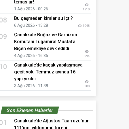
temaslar!
1 Ağu 2026 - 00:26
1210
Bu çeşmeden kimler su içti?
08
6 Ağu 2026 - 13:28
1048
Çanakkale Boğaz ve Garnizon
09
Komutanı Tuğamiral Mustafa
Biçen emekliye sevk edildi
4 Ağu 2026 - 16:35
994
Çanakkale’de kaçak yapılaşmaya
10
geçit yok: Temmuz ayında 16
yapı yıkıldı
3 Ağu 2026 - 11:38
980
Son Eklenen Haberler
Çanakkale’de Ağustos Taarruzu'nun
01
111’inci yıldönümü töreni