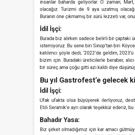
insanlar baharda geliyorlar. O zaman; Mart
olacağız. Turizmi de 9 aya uzatmış olacağız
Buranın öne çıkmamış bir sürü lezzeti var, onu 
İdil İşçi:
Burada biz alırken sadece belirli bir çaptaki ü
istemiyoruz. Bu sene biri Sinop’tan biri Köyc
katılımcı şöyle dedi; ‘2022’de geldim, 2023’ü
bizim için. Buradaki üreticilerle beraber, alı
bir süreç ama çoğu gitti azı kaldı diye düşünü
Bu yıl Gastrofest’e gelecek k
İdil İşçi:
Ufak ufakta olsa büyüyerek ilerliyoruz, dest
Etili Seramik’e ayrı olarak teşekkür ederiz, b
Bahadır Yasa:
Biz şirket olmadığımız için kar amacı gütmüyo