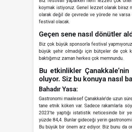
Biz festivali yaparken hem lezzeti çok önem
koymak istiyoruz. Genel lezzet olarak biraz 
olarak değil de çevrede ve yörede ne varsa 
festival olacak.
Geçen sene nasıl dönütler al
Biz çok büyük sponsorla festival yapmıyoruz.
büyük şehir olmadığı için bütçeler de çok kı
baktığımız zaman herkes çok memnundu.
Bu etkinlikler Çanakkale’nin
oluyor. Siz bu konuya nasıl 
Bahadır Yasa:
Gastronomi maalesef Çanakkale’de uzun süred
tane etnik köken var. Sadece rakamlarla söy
2023’te yaptığı istatistik neticesinde bir y
yüzde 84,4. Bunlar gideceği yerin gastronomi
Bu büyük bir önem arz ediyor. Biz bunu da o