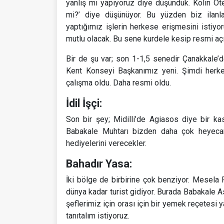
yanlış mı yapıyoruz diye düşündük. Kolin Otel
mi?’ diye düşünüyor. Bu yüzden biz ilanla
yaptığımız işlerin herkese erişmesini istiy
mutlu olacak. Bu sene kurdele kesip resmi açı
Bir de şu var; son 1-1,5 senedir Çanakkale’d
Kent Konseyi Başkanımız yeni. Şimdi herkes
çalışma oldu. Daha resmi oldu.
İdil İşçi:
Son bir şey; Midilli’de Agiasos diye bir ka
Babakale Muhtarı bizden daha çok heyecanlı
hediyelerini verecekler.
Bahadır Yasa:
İki bölge de birbirine çok benziyor. Mesela P
dünya kadar turist gidiyor. Burada Babakale A
şeflerimiz için orası için bir yemek reçetesi
tanıtalım istiyoruz.