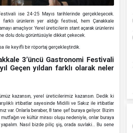
estivali ise 24-25 Mayıs tarihlerinde gerçekleşecek.
en farklı ürünlerin yer aldığı festival, hem Çanakkale
mayı amaçlıyor. Yerel üreticilerin stant açarak ürünlerini
ene dolu dolu görüntüsüyle dikkat çekecek.
 ile keyifli bir röportaj gerçekleştirdik.
akkale 3’üncü Gastronomi Festivali
yıl Geçen yıldan farklı olarak neler
üz kazansın, yerel üreticilerimiz kazansın. Dedik ki
ılıklı irtibatlar sayesinde Midilli ve Sakız ile irtibatlar
mız var. Onlarla beraber, 8 tane şef buraya geliyor. Bizim
mutfağın ve kültür mirası oluşu nedeniyle, onlar buraya
 yapalım. Nasıl bizde piliç şiş, orada suvlaki… Bu sene