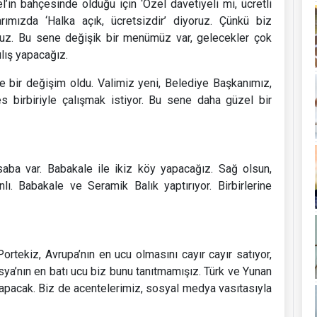
’in bahçesinde olduğu için ‘Özel davetiyeli mi, ücretli
rımızda ‘Halka açık, ücretsizdir’ diyoruz. Çünkü biz
oruz. Bu sene değişik bir menümüz var, gelecekler çok
lış yapacağız.
e bir değişim oldu. Valimiz yeni, Belediye Başkanımız,
 birbiriyle çalışmak istiyor. Bu sene daha güzel bir
saba var. Babakale ile ikiz köy yapacağız. Sağ olsun,
. Babakale ve Seramik Balık yaptırıyor. Birbirlerine
ortekiz, Avrupa’nın en ucu olmasını cayır cayır satıyor,
sya’nın en batı ucu biz bunu tanıtmamışız. Türk ve Yunan
 yapacak. Biz de acentelerimiz, sosyal medya vasıtasıyla