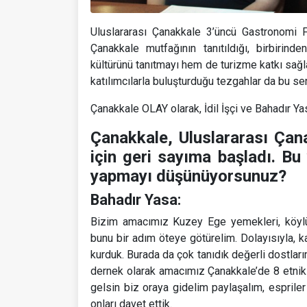
Uluslararası Çanakkale 3’üncü Gastronomi F
Çanakkale mutfağının tanıtıldığı, birbirind
kültürünü tanıtmayı hem de turizme katkı sağla
katılımcılarla buluşturduğu tezgahlar da bu s
Çanakkale OLAY olarak, İdil İşçi ve Bahadır Yasa
Çanakkale, Uluslararası Çan
için geri sayıma başladı. Bu 
yapmayı düşünüyorsunuz?
Bahadır Yasa:
Bizim amacımız Kuzey Ege yemekleri, köylüm
bunu bir adım öteye götürelim. Dolayısıyla, karş
kurduk. Burada da çok tanıdık değerli dostları
dernek olarak amacımız Çanakkale’de 8 etnik 
gelsin biz oraya gidelim paylaşalım, espriler
onları davet ettik.