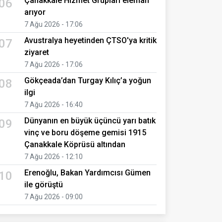
Çanakkale Hizmet Grupları eleman
06
arıyor
7 Ağu 2026 - 17:06
Avustralya heyetinden ÇTSO'ya kritik
07
ziyaret
7 Ağu 2026 - 17:06
Gökçeada’dan Turgay Kılıç’a yoğun
08
ilgi
7 Ağu 2026 - 16:40
Dünyanın en büyük üçüncü yarı batık
09
vinç ve boru döşeme gemisi 1915
Çanakkale Köprüsü altından
7 Ağu 2026 - 12:10
Erenoğlu, Bakan Yardımcısı Gümen
10
ile görüştü
7 Ağu 2026 - 09:00