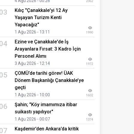
4 Ağu 2026 - 00:26
2362
Kılıç "Çanakkale'yi 12 Ay
03
Yaşayan Turizm Kenti
Yapacağız"
1 Ağu 2026 - 13:11
1990
Ezine ve Çanakkale'de İş
04
Arayanlara Fırsat: 3 Kadro İçin
Personel Alımı
3 Ağu 2026 - 12:14
1972
ÇOMÜ’de tarihi görev! ÜAK
05
Dönem Başkanlığı Çanakkale’ye
geçti
1 Ağu 2026 - 10:00
1602
Şahin; "Köy imamımıza itibar
06
suikastı yapılıyor"
1 Ağu 2026 - 00:07
1374
Kaşdemir’den Ankara’da kritik
07