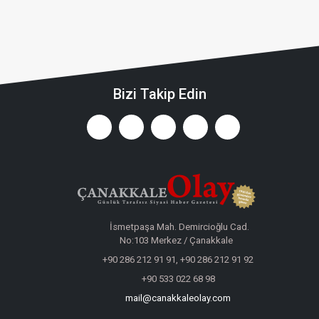
Gemileri Yakma Zamanı Gelmiştir
Konuk Yazar
Ayvacık: Bir İlçe Değil, Yaşayan Bir Açık
Hava Müzesi
Erhan Taylan
BİZİ BİZ YAPAN ÖZNELER...
Emine Alkan
Yaz Tatili Nasıl Verimli Geçirilebilir?
Yağız Ata