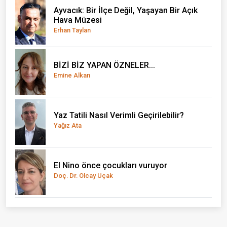
İÇİMİZDEKİ SESLER KOROSU
Meral Şen
YAŞLANMAK, HAYAT BOYUNCA
KARŞIMIZA ÇIKAN UYUM SÜREÇLERİNDEN
FARKLI MI?
Bilge Çetinkaya
Bu Güzel Kentin Diğer Sakinleri
Burcu Meltem Arık
"BİR ŞEY OLMAZ" DEDİĞİMİZ YERDEN
YANIYORUZ
Mine Kandaz
Gazetecilik Kimin İçin Yapılıyor?
Yusuf Sonkurt