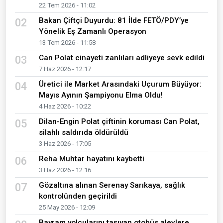
#Ankara
#Ankara haberleri
#eğitim helikopteri
#helikopter kazası
Paylaş
Çok Okunanlar