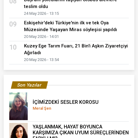
Son Eklenen Haberler
Ankara'da eğitim helikopteri düştü: "2 yaralı"
01
22 Tem 2026 - 11:02
Bakan Çiftçi Duyurdu: 81 İlde FETÖ/PDY’ye
02
Yönelik Eş Zamanlı Operasyon
13 Tem 2026 - 11:58
Can Polat cinayeti zanlıları adliyeye sevk edildi
03
7 Haz 2026 - 12:17
Üretici ile Market Arasındaki Uçurum Büyüyor:
04
Mayıs Ayının Şampiyonu Elma Oldu!
4 Haz 2026 - 10:22
Dilan-Engin Polat çiftinin koruması Can Polat,
05
silahlı saldırıda öldürüldü
3 Haz 2026 - 17:05
Reha Muhtar hayatını kaybetti