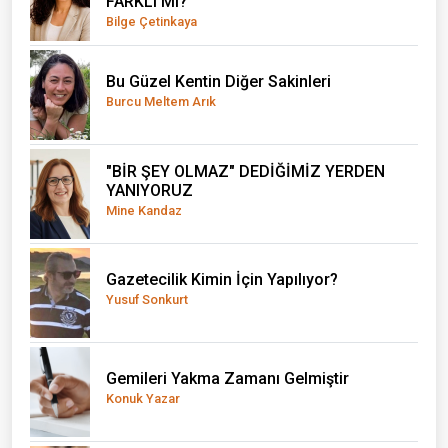
06
3 Haz 2026 - 12:16
Gözaltına alınan Serenay Sarıkaya, sağlık
07
kontrolünden geçirildi
25 May 2026 - 12:09
Bayram yolcularını taşıyan otobüs alevlere
08
teslim oldu
24 May 2026 - 13:15
Eskişehir'deki Türkiye'nin ilk ve tek Oya
09
Müzesinde Yaşayan Miras söyleşisi yapıldı
20 May 2026 - 14:01
Kuzey Ege Tarım Fuarı, 21 Bin'i Aşkın Ziyaretçiyi
10
Ağırladı
20 May 2026 - 13:54
Son Yazılar