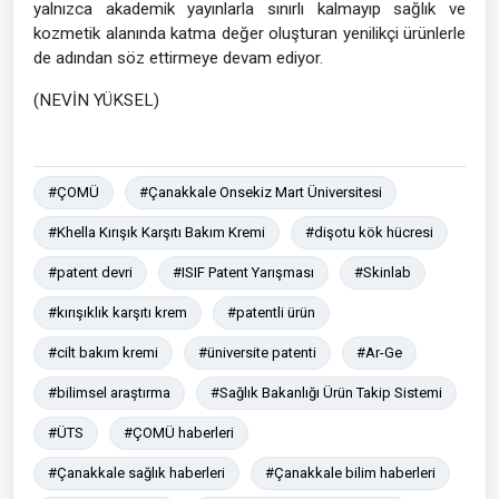
yalnızca akademik yayınlarla sınırlı kalmayıp sağlık ve
kozmetik alanında katma değer oluşturan yenilikçi ürünlerle
de adından söz ettirmeye devam ediyor.
(NEVİN YÜKSEL)
#ÇOMÜ
#Çanakkale Onsekiz Mart Üniversitesi
#Khella Kırışık Karşıtı Bakım Kremi
#dişotu kök hücresi
#patent devri
#ISIF Patent Yarışması
#Skinlab
#kırışıklık karşıtı krem
#patentli ürün
#cilt bakım kremi
#üniversite patenti
#Ar-Ge
#bilimsel araştırma
#Sağlık Bakanlığı Ürün Takip Sistemi
#ÜTS
#ÇOMÜ haberleri
#Çanakkale sağlık haberleri
#Çanakkale bilim haberleri