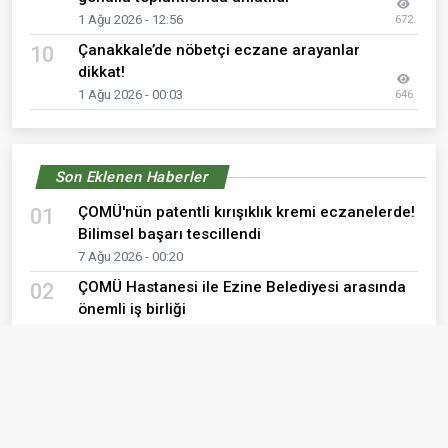
1 Ağu 2026 - 12:56
672
Çanakkale’de nöbetçi eczane arayanlar
10
dikkat!
1 Ağu 2026 - 00:03
646
Son Eklenen Haberler
ÇOMÜ'nün patentli kırışıklık kremi eczanelerde!
01
Bilimsel başarı tescillendi
7 Ağu 2026 - 00:20
ÇOMÜ Hastanesi ile Ezine Belediyesi arasında
02
önemli iş birliği
7 Ağu 2026 - 00:14
7 Ağustos 2026 Cuma günü Çanakkale ve
03
Kepez eczane listesi
7 Ağu 2026 - 00:02
Müdür Görgülü'den Çanakkale UMKE ekibine
04