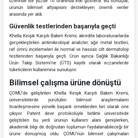
üzerinde ise yüzde 10 oranında etki gösterdi. Bu sonuçlar,
ürünün bilimsel altyapısını destekleyen önemli veriler
arasında yer aldı.
Güvenlik testlerinden başarıyla geçti
Khella Kırışık Karşıtı Bakım Kremi, akredite laboratuvarlarda
gerçekleştirilen antimikrobiyal analizler, ağır metal testleri,
raf ömrü incelemeleri ile normal ve hassas cilt dermatoloji
testlerinden başarıyla geçti. Ürün ayrıca Sağlık Bakanlığı
Ürün Takip Sistemi'ne (ÜTS) kayıtlı olarak eczanelerde
tüketicilerin kullanımına sunuluyor.
Bilimsel çalışma ürüne dönüştü
ÇOMÜ'de geliştirilen Khella Kırışık Karşıtı Bakım Kremi,
üniversitelerde yürütülen bilimsel araştırmaların
ticarileşmesine yönelik başarılı örneklerden biri olarak öne
çıkıyor. Patent devir protokolüyle birlikte üniversitede
geliştirilen bu yerli ürünün kullanım alanı genişlerken,
akademik bilgi de doğrudan toplumun faydalanabileceği bir
ürüne dönüşmüş oldu. ÇOMÜ'nün bilimsel çalışmaları