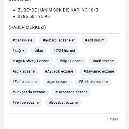
ZÜBEYDE HANIM SOK DIŞ KAPI NO:10/B
0286 501 95 95
(HABER MERKEZİ)
#Çanakkale
#nöbetçi eczaneler
#acil durum
#sağlık
#ilaç
#7/24 hizmet
#Biga Nöbetçi Eczane
#Biga Eczane
#acil eczane
#açık eczane
#Ayvacık eczane
#Bayramiç eczane
#Ezine eczane
#çan eczane
#Gelibolu eczane
#Gökçeada eczane
#Bozcaada eczane
#Yenice eczane
#Eceabat eczane
Paylaş