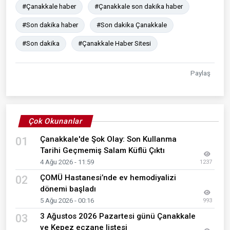
#Çanakkale haber
#Çanakkale son dakika haber
#Son dakika haber
#Son dakika Çanakkale
#Son dakika
#Çanakkale Haber Sitesi
Paylaş
Çok Okunanlar
Çanakkale'de Şok Olay: Son Kullanma
01
Tarihi Geçmemiş Salam Küflü Çıktı
4 Ağu 2026 - 11:59
1237
ÇOMÜ Hastanesi’nde ev hemodiyalizi
02
dönemi başladı
5 Ağu 2026 - 00:16
993
3 Ağustos 2026 Pazartesi günü Çanakkale
03
ve Kepez eczane listesi