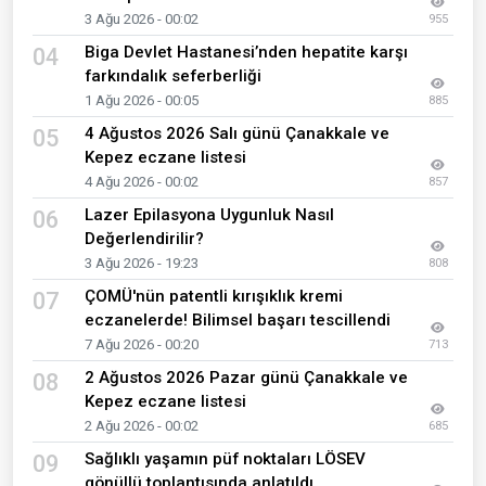
3 Ağu 2026 - 00:02
955
Biga Devlet Hastanesi’nden hepatite karşı
04
farkındalık seferberliği
1 Ağu 2026 - 00:05
885
4 Ağustos 2026 Salı günü Çanakkale ve
05
Kepez eczane listesi
4 Ağu 2026 - 00:02
857
Lazer Epilasyona Uygunluk Nasıl
06
Değerlendirilir?
3 Ağu 2026 - 19:23
808
ÇOMÜ'nün patentli kırışıklık kremi
07
eczanelerde! Bilimsel başarı tescillendi
7 Ağu 2026 - 00:20
713
2 Ağustos 2026 Pazar günü Çanakkale ve
08
Kepez eczane listesi
2 Ağu 2026 - 00:02
685
Sağlıklı yaşamın püf noktaları LÖSEV
09
gönüllü toplantısında anlatıldı