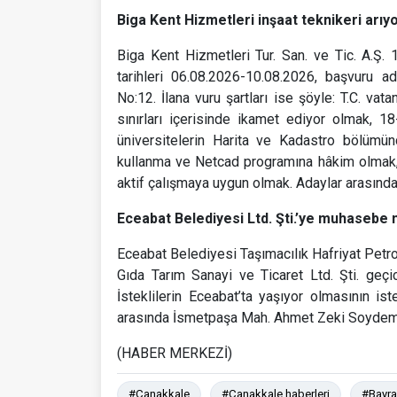
Biga Kent Hizmetleri inşaat teknikeri arıy
Biga Kent Hizmetleri Tur. San. ve Tic. A.Ş. 1
tarihleri 06.08.2026-10.08.2026, başvuru a
No:12. İlana vuru şartları ise şöyle: T.C. vat
sınırları içerisinde ikamet ediyor olmak, 1
üniversitelerin Harita ve Kadastro bölümü
kullanma ve Netcad programına hâkim olmak, t
aktif çalışmaya uygun olmak. Adaylar arasında
Eceabat Belediyesi Ltd. Şti.’ye muhasebe
Eceabat Belediyesi Taşımacılık Hafriyat Petro
Gıda Tarım Sanayi ve Ticaret Ltd. Şti. geç
İsteklilerin Eceabat’ta yaşıyor olmasının ist
arasında İsmetpaşa Mah. Ahmet Zeki Soydemir
(HABER MERKEZİ)
#Çanakkale
#Çanakkale haberleri
#Bayr