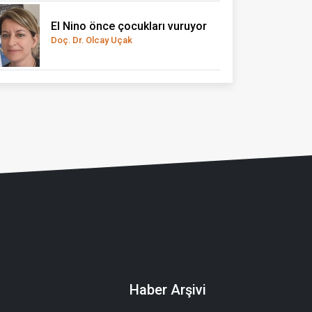
El Nino önce çocukları vuruyor
Doç. Dr. Olcay Uçak
Haber Arşivi