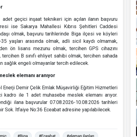
or
 adet geçici inşaat teknikeri için açılan ilanın başvuru
dresi ise Sakarya Mahallesi Kıbrıs Şehitleri Caddesi
andaşı olmak, başvuru tarihlerinde Biga ilçesi ve köyleri
8-35 yaşları arasında olmak, adli sicil kaydı olmamak,
nden ön lisans mezunu olmak, tercihen GPS cihazını
ercihen B sınıfı ehliyet sahibi olmak, tercihen sahada
n sağlık engeli olmayanlar tercih edilecek.
 meslek elemanı aranıyor
l Enerji Demir Çelik Emlak Müşavirliği Eğitim Hizmetleri
ici kadro ile 1 adet muhasebe meslek elemanı arıyor.
endiği ilana başvurular 07.08.2026-10.08.2026 tarihleri
 Sok. İtfaiye No:36 Eceabat adresine yapılabilecek.
amiç
#Biga
#Eceabat
#eleman ilanları