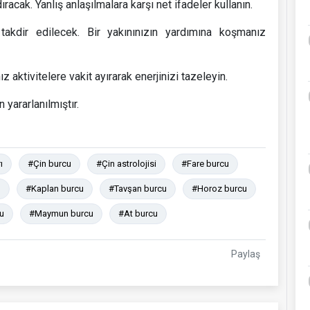
acak. Yanlış anlaşılmalara karşı net ifadeler kullanın.
takdir edilecek. Bir yakınınızın yardımına koşmanız
 aktivitelere vakit ayırarak enerjinizi tazeleyin.
yararlanılmıştır.
ı
#Çin burcu
#Çin astrolojisi
#Fare burcu
u
#Kaplan burcu
#Tavşan burcu
#Horoz burcu
u
#Maymun burcu
#At burcu
Paylaş