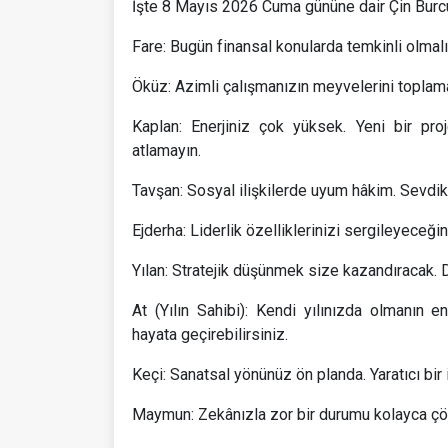
İşte 8 Mayıs 2026 Cuma gününe dair Çin Burcu
Fare: Bugün finansal konularda temkinli olmalıs
Öküz: Azimli çalışmanızın meyvelerini toplama 
Kaplan: Enerjiniz çok yüksek. Yeni bir pr
atlamayın.
Tavşan: Sosyal ilişkilerde uyum hâkim. Sevdikle
Ejderha: Liderlik özelliklerinizi sergileyeceğin
Yılan: Stratejik düşünmek size kazandıracak. D
At (Yılın Sahibi): Kendi yılınızda olmanın en
hayata geçirebilirsiniz.
Keçi: Sanatsal yönünüz ön planda. Yaratıcı bir 
Maymun: Zekânızla zor bir durumu kolayca ç