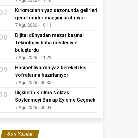
7 Ağu 2026 - 17:46
Kırkımcıların yaz sezonunda gelirleri
07
genel müdür maaşını aratmıyor
7 Ağu 2026 - 16:11
Dijital dünyadan mezar başına:
08
Teknolojiyi baba mesleğiyle
buluşturdu
7 Ağu 2026 - 11:29
Hacıpehlivan’da yaz bereketi kış
09
sofralarına hazırlanıyor
7 Ağu 2026 - 00:35
İlişkilerin Kırılma Noktası:
10
Söylenmeyi Bırakıp Eyleme Geçmek
7 Ağu 2026 - 00:04
Son Yazılar