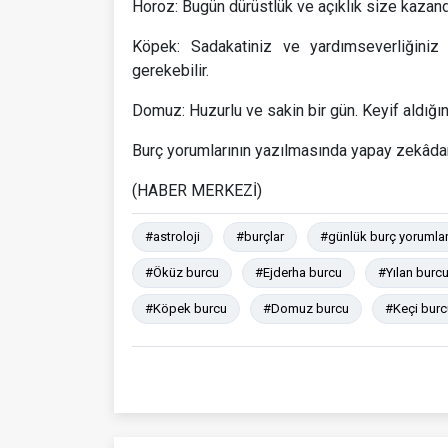
Horoz: Bugün dürüstlük ve açıklık size kazandır
Köpek: Sadakatiniz ve yardımseverliğiniz 
gerekebilir.
Domuz: Huzurlu ve sakin bir gün. Keyif aldığınız
Burç yorumlarının yazılmasında yapay zekâdan 
(HABER MERKEZİ)
#astroloji
#burçlar
#günlük burç yorumlar
#Öküz burcu
#Ejderha burcu
#Yılan burc
#Köpek burcu
#Domuz burcu
#Keçi burc