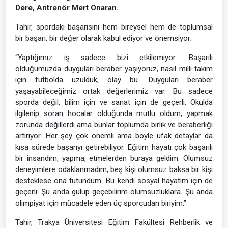
Dere, Antrenör Mert Onaran.
Tahir, spordaki başarısını hem bireysel hem de toplumsal
bir başarı, bir değer olarak kabul ediyor ve önemsiyor;
“Yaptığımız iş sadece bizi etkilemiyor. Başarılı
olduğumuzda duyguları beraber yaşıyoruz, nasıl milli takım
için futbolda üzüldük, olay bu. Duyguları beraber
yaşayabileceğimiz ortak değerlerimiz var. Bu sadece
sporda değil, bilim için ve sanat için de geçerli. Okulda
ilgilenip soran hocalar olduğunda mutlu oldum, yapmak
zorunda değillerdi ama bunlar toplumda birlik ve beraberliği
artırıyor. Her şey çok önemli ama böyle ufak detaylar da
kısa sürede başarıyı getirebiliyor. Eğitim hayatı çok başarılı
bir insandım, yapma, etmelerden buraya geldim. Olumsuz
deneyimlere odaklanmadım, beş kişi olumsuz baksa bir kişi
desteklese ona tutundum. Bu kendi sosyal hayatım için de
geçerli. Şu anda gülüp geçebilirim olumsuzluklara. Şu anda
olimpiyat için mücadele eden üç sporcudan biriyim.”
Tahir, Trakya Üniversitesi Eğitim Fakültesi Rehberlik ve