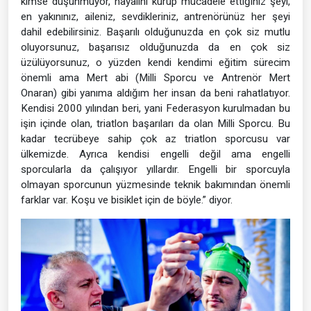
kimse düşünmüyor, hayalini kurup mücadele ettiğiniz şeyi,
en yakınınız, aileniz, sevdikleriniz, antrenörünüz her şeyi
dahil edebilirsiniz. Başarılı olduğunuzda en çok siz mutlu
oluyorsunuz, başarısız olduğunuzda da en çok siz
üzülüyorsunuz, o yüzden kendi kendimi eğitim sürecim
önemli ama Mert abi (Milli Sporcu ve Antrenör Mert
Onaran) gibi yanıma aldığım her insan da beni rahatlatıyor.
Kendisi 2000 yılından beri, yani Federasyon kurulmadan bu
işin içinde olan, triatlon başarıları da olan Milli Sporcu. Bu
kadar tecrübeye sahip çok az triatlon sporcusu var
ülkemizde. Ayrıca kendisi engelli değil ama engelli
sporcularla da çalışıyor yıllardır. Engelli bir sporcuyla
olmayan sporcunun yüzmesinde teknik bakımından önemli
farklar var. Koşu ve bisiklet için de böyle.” diyor.