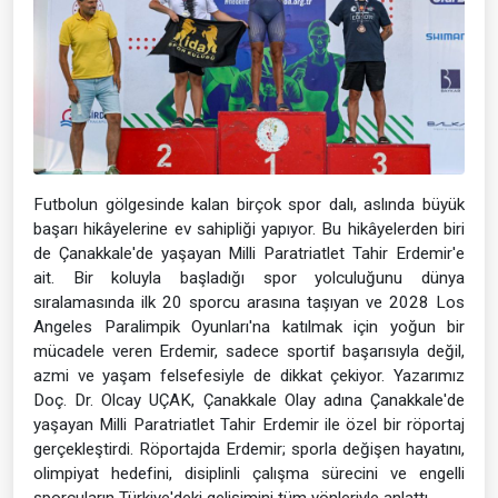
Futbolun gölgesinde kalan birçok spor dalı, aslında büyük
başarı hikâyelerine ev sahipliği yapıyor. Bu hikâyelerden biri
de Çanakkale'de yaşayan Milli Paratriatlet Tahir Erdemir'e
ait. Bir koluyla başladığı spor yolculuğunu dünya
sıralamasında ilk 20 sporcu arasına taşıyan ve 2028 Los
Angeles Paralimpik Oyunları'na katılmak için yoğun bir
mücadele veren Erdemir, sadece sportif başarısıyla değil,
azmi ve yaşam felsefesiyle de dikkat çekiyor. Yazarımız
Doç. Dr. Olcay UÇAK, Çanakkale Olay adına Çanakkale'de
yaşayan Milli Paratriatlet Tahir Erdemir ile özel bir röportaj
gerçekleştirdi. Röportajda Erdemir; sporla değişen hayatını,
olimpiyat hedefini, disiplinli çalışma sürecini ve engelli