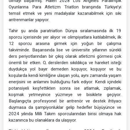
olmayı başarmış. Halen 2028 Los Angeles Paralimpik
Oyunlarına Para Atletizm Triatlon branşında Türkiye’yi
temsil etmek ve yeni madalyalar kazanabilmek için sıkı
antrenmanlar yapıyor.
Tahir şu anda paratriatlon Dünya sıralamasında ilk 19
sporcu içerisinde yer alıyor ve olimpiyatlara katılabilmek, ilk
12 sporcu arasına girmek için yoğun bir çalışma
takviminde. Başarısında lise ve üniversite yıllarının sürekli
ders periyotlarından bir çıkış olarak atletizmi görmesi çok
önemli bir etken. O, derslerden sıkıldıkça ve hareket isteği
duydukça yol bayır demeden koşuyor, koşuyor ve bu
koşularda kendi kimliğine ulaşan yolu, aynı zamanda yaşam
enerjisini ve anlamını bulduğunu fark ediyor. Kendi içindeki
potansiyeli keşfettikten sonra ise atlamak, zıplamak,
koşmak yetmeyince yüzmeye ve bisiklete geçiyor.
Başlangıçta profesyonel bir antrenör ve destek ihtiyacı
duymasa da şampiyonluklar gelip hedefler büyüyünce ve
2024 yılında Milli Takım sporcularından birisi olmaya hak
kazanınca bu olanaklara da ulaşıyor.