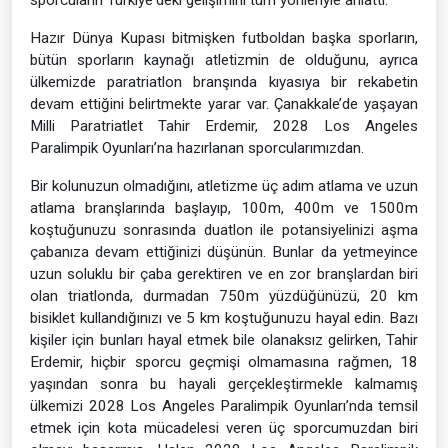
sporcuların Türkiye'deki gelişimini tüm yönleriyle anlattı.
Hazır Dünya Kupası bitmişken futboldan başka sporların,
bütün sporların kaynağı atletizmin de olduğunu, ayrıca
ülkemizde paratriatlon branşında kıyasıya bir rekabetin
devam ettiğini belirtmekte yarar var. Çanakkale’de yaşayan
Milli Paratriatlet Tahir Erdemir, 2028 Los Angeles
Paralimpik Oyunları’na hazırlanan sporcularımızdan.
Bir kolunuzun olmadığını, atletizme üç adım atlama ve uzun
atlama branşlarında başlayıp, 100m, 400m ve 1500m
koştuğunuzu sonrasında duatlon ile potansiyelinizi aşma
çabanıza devam ettiğinizi düşünün. Bunlar da yetmeyince
uzun soluklu bir çaba gerektiren ve en zor branşlardan biri
olan triatlonda, durmadan 750m yüzdüğünüzü, 20 km
bisiklet kullandığınızı ve 5 km koştuğunuzu hayal edin. Bazı
kişiler için bunları hayal etmek bile olanaksız gelirken, Tahir
Erdemir, hiçbir sporcu geçmişi olmamasına rağmen, 18
yaşından sonra bu hayali gerçekleştirmekle kalmamış
ülkemizi 2028 Los Angeles Paralimpik Oyunları’nda temsil
etmek için kota mücadelesi veren üç sporcumuzdan biri