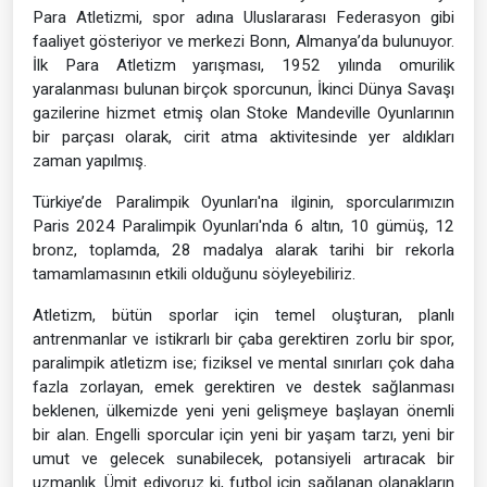
Para Atletizmi, spor adına Uluslararası Federasyon gibi
faaliyet gösteriyor ve merkezi Bonn, Almanya’da bulunuyor.
İlk Para Atletizm yarışması, 1952 yılında omurilik
yaralanması bulunan birçok sporcunun, İkinci Dünya Savaşı
gazilerine hizmet etmiş olan Stoke Mandeville Oyunlarının
bir parçası olarak, cirit atma aktivitesinde yer aldıkları
zaman yapılmış.
Türkiye’de Paralimpik Oyunları'na ilginin, sporcularımızın
Paris 2024 Paralimpik Oyunları'nda 6 altın, 10 gümüş, 12
bronz, toplamda, 28 madalya alarak tarihi bir rekorla
tamamlamasının etkili olduğunu söyleyebiliriz.
Atletizm, bütün sporlar için temel oluşturan, planlı
antrenmanlar ve istikrarlı bir çaba gerektiren zorlu bir spor,
paralimpik atletizm ise; fiziksel ve mental sınırları çok daha
fazla zorlayan, emek gerektiren ve destek sağlanması
beklenen, ülkemizde yeni yeni gelişmeye başlayan önemli
bir alan. Engelli sporcular için yeni bir yaşam tarzı, yeni bir
umut ve gelecek sunabilecek, potansiyeli artıracak bir
uzmanlık. Ümit ediyoruz ki, futbol için sağlanan olanakların