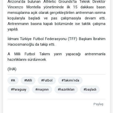
Arizona'da bulunan Athletic Grounds'ta Teknik Direktör
Vincenzo Montella yönetiminde ilk 15 dakikası basın
mensuplarına açık olarak gerçekleştirilen antrenman ısınma
koşularıyla başladı ve pas çalışmasıyla devam etti.
Antrenmanın basına kapalı bölümünde ise taktik çalışma
yapıldı.
İdmanı Türkiye Futbol Federasyonu (TFF) Başkanı İbrahim
Hacıosmanoğlu da takip etti.
A Milli Futbol Takımı yarın yapacağı antrenmanla
hazırlıklarını sürdürecek.
(İHA)
#A
#Milli
#Futbol
#Takımı’nda
#Paraguay
#maçının
#hazırlıkları
#başladı
Paylaş