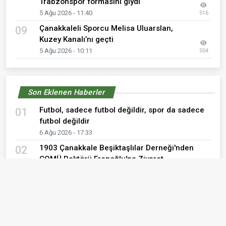
Trabzonspor formasını giydi
5 Ağu 2026 - 11:40
516
Çanakkaleli Sporcu Melisa Uluarslan,
09
Kuzey Kanalı’nı geçti
5 Ağu 2026 - 10:11
504
Son Eklenen Haberler
Futbol, sadece futbol değildir, spor da sadece
01
futbol değildir
6 Ağu 2026 - 17:33
1903 Çanakkale Beşiktaşlılar Derneği'nden
02
ÇOMÜ Rektörü Erenoğlu'na Ziyaret
6 Ağu 2026 - 17:01
1903 Çanakkale Beşiktaşlılar Derneği'nden Vali
03
Ömer Toraman'a Ziyaret
5 Ağu 2026 - 12:17
Muhammed Salah uçağa bindi, Trabzonspor
04