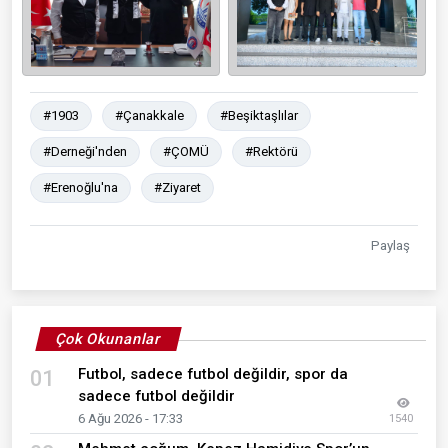
#1903
#Çanakkale
#Beşiktaşlılar
#Derneği'nden
#ÇOMÜ
#Rektörü
#Erenoğlu'na
#Ziyaret
Paylaş
Çok Okunanlar
Futbol, sadece futbol değildir, spor da
01
sadece futbol değildir
6 Ağu 2026 - 17:33
1540