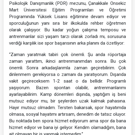
Psikolojik Danışmanlık (PDR) mezunu, Çanakkale Onsekiz
Mart Üniversitesi Eğitim Programları ve Öğretimi
Programında Yüksek Lisans eğitimine devam ediyor ve
sporculuğunun yanı sıra bir ilkokulda rehber öğretmen
olarak çalışıyor. Bu kadar yoğun çalışma temposu ve
antrenmanlar sizi yaşam tarzı olarak zorladı mı, sorusuna
verdiği karşılık ise spor başarısının arka planını da özetliyor:
“Zaman yaratmak tabiri çok önemli. Şu anda röportaja
zaman yarattım, ikinci antrenmanımdan sonra. Bu çok
önemli. Sonra arkadaşlarımla zaman geçirebilirim. Çok
dinlenmem gerekiyorsa o zamanı da yaratıyorum. Dışarıda
vakit geçireceksem 1-2 saat o da bellidir. Programlı
yaşıyorum. Bazen spontan olabilir, antrenmanlarımı
ayarlayabilirim. Kamp dönemleri dışında, yaptığım iş beni
mutsuz ediyor mu, bir şeylerden uzak kalmak pahasına.
Hayır mutsuz olmadım. Tersten bakarsak, spor hayatımda
olmasa, sosyal hayatımı artırsam, denedim de tatsız oluyor.
Bu noktada ben spora hizmet ediyorum ama spor da bana
hizmet ediyor ve bana iyi geliyor. Kendim olamadığım, bana
ait olmayan bir iş yapmak istemedim.”