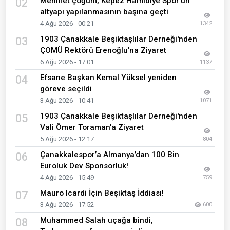
Mehmet çoğum, Kepez Hamidiye Spor’un
02
altyapı yapılanmasının başına geçti
4 Ağu 2026 - 00:21
1342
1903 Çanakkale Beşiktaşlılar Derneği'nden
03
ÇOMÜ Rektörü Erenoğlu'na Ziyaret
6 Ağu 2026 - 17:01
1137
Efsane Başkan Kemal Yüksel yeniden
04
göreve seçildi
3 Ağu 2026 - 10:41
1071
1903 Çanakkale Beşiktaşlılar Derneği'nden
05
Vali Ömer Toraman'a Ziyaret
5 Ağu 2026 - 12:17
804
Çanakkalespor’a Almanya’dan 100 Bin
06
Euroluk Dev Sponsorluk!
4 Ağu 2026 - 15:49
759
Mauro Icardi İçin Beşiktaş İddiası!
07
3 Ağu 2026 - 17:52
600
Muhammed Salah uçağa bindi,
08