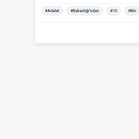
#Adalet
#Bakanlığı’ndan
#15
#Bin