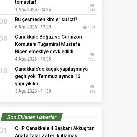
temaslar!
1 Ağu 2026 - 00:26
1213
Bu çeşmeden kimler su içti?
08
6 Ağu 2026 - 13:28
1064
Çanakkale Boğaz ve Garnizon
09
Komutanı Tuğamiral Mustafa
Biçen emekliye sevk edildi
4 Ağu 2026 - 16:35
1005
Çanakkale’de kaçak yapılaşmaya
10
geçit yok: Temmuz ayında 16
yapı yıkıldı
3 Ağu 2026 - 11:38
983
Son Eklenen Haberler
CHP Çanakkale İl Başkanı Akkuş'tan
01
Anafartalar Zaferi kutlaması