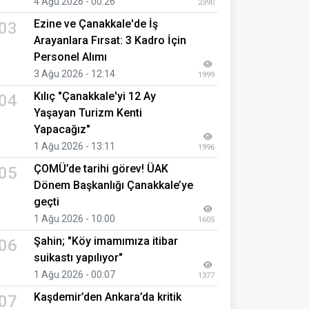
4 Ağu 2026 - 00:26
2390
Ezine ve Çanakkale'de İş
03
Arayanlara Fırsat: 3 Kadro İçin
Personel Alımı
3 Ağu 2026 - 12:14
1999
Kılıç "Çanakkale'yi 12 Ay
04
Yaşayan Turizm Kenti
Yapacağız"
1 Ağu 2026 - 13:11
1996
ÇOMÜ’de tarihi görev! ÜAK
05
Dönem Başkanlığı Çanakkale’ye
geçti
1 Ağu 2026 - 10:00
1605
Şahin; "Köy imamımıza itibar
06
suikastı yapılıyor"
1 Ağu 2026 - 00:07
1377
Kaşdemir’den Ankara’da kritik
07