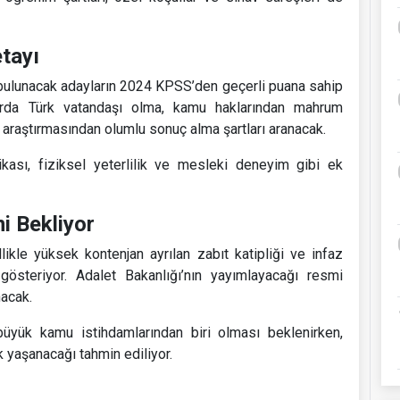
tayı
 bulunacak adayların 2024 KPSS’den geçerli puana sahip
arda Türk vatandaşı olma, kamu haklarından mahrum
araştırmasından olumlu sonuç alma şartları aranacak.
fikası, fiziksel yeterlilik ve mesleki deneyim gibi ek
i Bekliyor
ikle yüksek kontenjan ayrılan zabıt katipliği ve infaz
österiyor. Adalet Bakanlığı’nın yayımlayacağı resmi
nacak.
büyük kamu istihdamlarından biri olması beklenirken,
k yaşanacağı tahmin ediliyor.