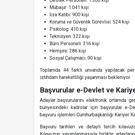
Destek Personeli: 1.300 kişi
Mübaşir: 1.041 kişi
İcra Katibi: 900 kişi
Koruma ve Güvenlik Görevlisi: 524 kişi
Psikolog: 410 kişi
Teknisyen: 322 kişi
Büro Personeli: 316 kişi
Hemşire: 286 kişi
Sosyal Çalışmacı: 90 kişi
Toplamda 44 farklı unvanda yapılacak perso
istihdam hareketliliği yaşanması bekleniyor.
Başvurular e-Devlet ve Kariy
Adaylar başvurularını elektronik ortamda g
bünyesindeki kadrolar için başvurular e-De
başvuru işlemleri Cumhurbaşkanlığı Kariyer Ka
Başvuru tarihleri ve detaylı tercih kılav
Kılavuzun yayımlanmasıyla birlikte adayların