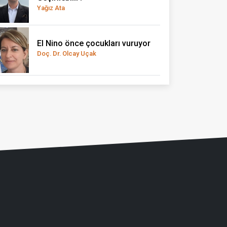
Yağız Ata
El Nino önce çocukları vuruyor
Doç. Dr. Olcay Uçak