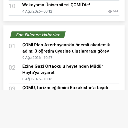
Wakayama Üniversitesi ÇOMÜ’de!
10
4 Ağu 2026 - 00:12
644
Son Eklenen Haberler
ÇOMÜ’den Azerbaycan’da önemli akademik
01
adım: 3 öğretim üyesine uluslararası görev
9 Ağu 2026 - 10:57
Ezine Gazi Ortaokulu heyetinden Müdür
02
Hayta'ya ziyaret
8 Ağu 2026 - 18:16
ÇOMÜ, turizm eğitimini Kazakistan'a taşıdı
03
7 Ağu 2026 - 00:34
Çanakkale SODAM'ın Meslek Edindiren ve
04
Sosyalleştiren Kurslarına İlgi Yoğun
5 Ağu 2026 - 16:39
LGS Yerleştirme Sonuçları Açıklandı
05