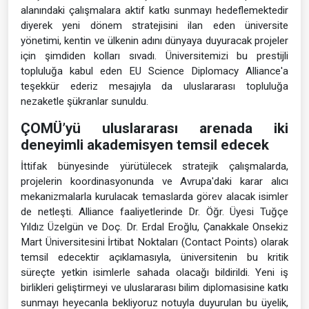
alanındaki çalışmalara aktif katkı sunmayı hedeflemektedir
diyerek yeni dönem stratejisini ilan eden üniversite
yönetimi, kentin ve ülkenin adını dünyaya duyuracak projeler
için şimdiden kolları sıvadı. Üniversitemizi bu prestijli
topluluğa kabul eden EU Science Diplomacy Alliance'a
teşekkür ederiz mesajıyla da uluslararası topluluğa
nezaketle şükranlar sunuldu.
ÇOMÜ’yü uluslararası arenada iki
deneyimli akademisyen temsil edecek
İttifak bünyesinde yürütülecek stratejik çalışmalarda,
projelerin koordinasyonunda ve Avrupa'daki karar alıcı
mekanizmalarla kurulacak temaslarda görev alacak isimler
de netleşti. Alliance faaliyetlerinde Dr. Öğr. Üyesi Tuğçe
Yıldız Üzelgün ve Doç. Dr. Erdal Eroğlu, Çanakkale Onsekiz
Mart Üniversitesini İrtibat Noktaları (Contact Points) olarak
temsil edecektir açıklamasıyla, üniversitenin bu kritik
süreçte yetkin isimlerle sahada olacağı bildirildi. Yeni iş
birlikleri geliştirmeyi ve uluslararası bilim diplomasisine katkı
sunmayı heyecanla bekliyoruz notuyla duyurulan bu üyelik,