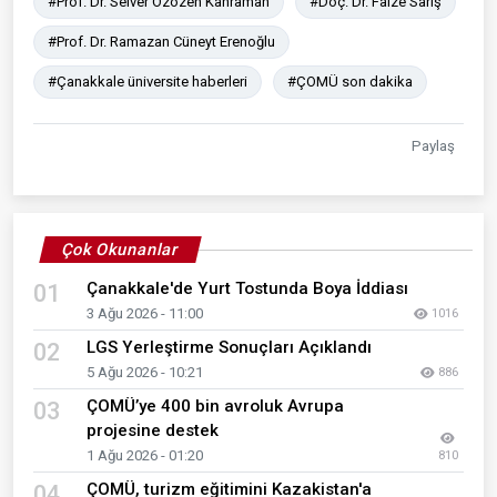
#Prof. Dr. Selver Özözen Kahraman
#Doç. Dr. Faize Sarış
#Prof. Dr. Ramazan Cüneyt Erenoğlu
#Çanakkale üniversite haberleri
#ÇOMÜ son dakika
Paylaş
Çok Okunanlar
Çanakkale'de Yurt Tostunda Boya İddiası
01
3 Ağu 2026 - 11:00
1016
LGS Yerleştirme Sonuçları Açıklandı
02
5 Ağu 2026 - 10:21
886
ÇOMÜ’ye 400 bin avroluk Avrupa
03
projesine destek
1 Ağu 2026 - 01:20
810
ÇOMÜ, turizm eğitimini Kazakistan'a
04