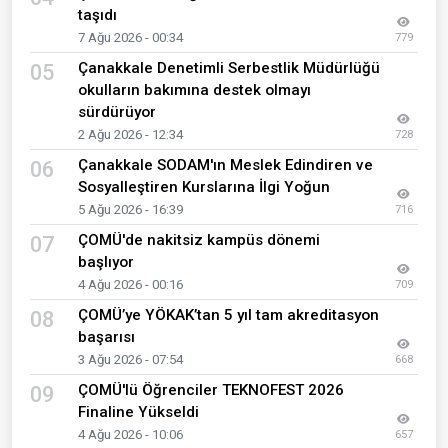
taşıdı
7 Ağu 2026 - 00:34
779
Çanakkale Denetimli Serbestlik Müdürlüğü
05
okulların bakımına destek olmayı
sürdürüyor
2 Ağu 2026 - 12:34
728
Çanakkale SODAM'ın Meslek Edindiren ve
06
Sosyalleştiren Kurslarına İlgi Yoğun
5 Ağu 2026 - 16:39
716
ÇOMÜ'de nakitsiz kampüs dönemi
07
başlıyor
4 Ağu 2026 - 00:16
709
ÇOMÜ’ye YÖKAK’tan 5 yıl tam akreditasyon
08
başarısı
3 Ağu 2026 - 07:54
668
ÇOMÜ'lü Öğrenciler TEKNOFEST 2026
09
Finaline Yükseldi
4 Ağu 2026 - 10:06
657