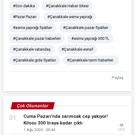
#Son dakika
#Çanakkale Haber Sitesi
#Pazar Pazarı
#Çanakkale asma yaprağı
#asma yaprağı fiyatları
#Çanakkale pazar fiyatları
#Çanakkale pazar haberleri
#asma yaprağı 300 TL
#Çanakkale vatandaş
#Çanakkale esnaf
#Çanakkale gıda fiyatları
#Çanakkale tarım haberleri
Paylaş
Çok Okunanlar
Cuma Pazarı’nda sarımsak cep yakıyor!
01
Kilosu 300 liraya kadar çıktı
1 Ağu 2026 - 00:44
1272