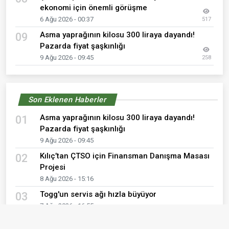
ekonomi için önemli görüşme
6 Ağu 2026 - 00:37
517
Asma yaprağının kilosu 300 liraya dayandı!
09
Pazarda fiyat şaşkınlığı
9 Ağu 2026 - 09:45
258
Son Eklenen Haberler
Asma yaprağının kilosu 300 liraya dayandı!
01
Pazarda fiyat şaşkınlığı
9 Ağu 2026 - 09:45
Kılıç’tan ÇTSO için Finansman Danışma Masası
02
Projesi
8 Ağu 2026 - 15:16
Togg'un servis ağı hızla büyüyor
03
7 Ağu 2026 - 16:55
Çanakkale Cuma Pazarı’nda Börülce Cep Yaktı:
04