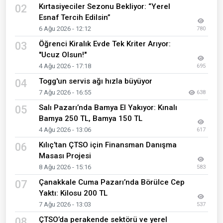
Kırtasiyeciler Sezonu Bekliyor: “Yerel
02
Esnaf Tercih Edilsin”
6 Ağu 2026 - 12:12
780
Öğrenci Kiralık Evde Tek Kriter Arıyor:
03
"Ucuz Olsun!"
4 Ağu 2026 - 17:18
695
Togg'un servis ağı hızla büyüyor
04
7 Ağu 2026 - 16:55
638
Salı Pazarı’nda Bamya El Yakıyor: Kınalı
05
Bamya 250 TL, Bamya 150 TL
4 Ağu 2026 - 13:06
617
Kılıç’tan ÇTSO için Finansman Danışma
06
Masası Projesi
8 Ağu 2026 - 15:16
583
Çanakkale Cuma Pazarı’nda Börülce Cep
07
Yaktı: Kilosu 200 TL
7 Ağu 2026 - 13:03
537
ÇTSO’da perakende sektörü ve yerel
08