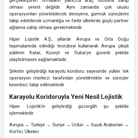
gerçekleştiren firmaların yalnızca araç filosuna sahip
olması yeterli değildir. Aynı zamanda çok uluslu
operasyonları yönetebilecek deneyime, gümrük süreçlerini
takip edebilecek uzmanlığa ve farklı ülkelerde güçlü partner
ağlarına sahip olması gerekmektedir.
Hiper Lojistik A.Ş., yıllardır Avrupa ve Orta Doğu
taşımalarında edindiği tecrübeyi kullanarak Avrupa çıkışlı
yüklerin Katar, Kuveyt ve Dubai'ye güvenli şekilde
ulaştırılmasını sağlamaktadır.
Şirketin geliştirdiği karayolu koridoru sayesinde yükler tek
operasyon merkezi tarafından yönetilmekte ve süreçler
kesintisiz takip edilmektedir.
Karayolu Koridoruyla Yeni Nesil Lojistik
Hiper Lojistik'in geliştirdiği güzergâh şu şekilde
işlemektedir:
Avrupa → Türkiye → Suriye → Ürdün → Suudi Arabistan →
Körfez Ülkeleri