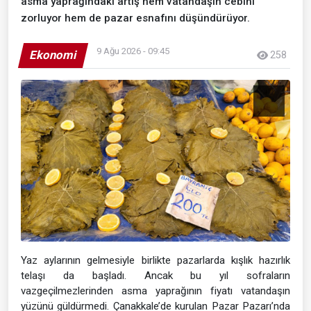
asma yaprağındaki artış hem vatandaşın cebini
zorluyor hem de pazar esnafını düşündürüyor.
9 Ağu 2026 - 09:45
Ekonomi
258
Yaz aylarının gelmesiyle birlikte pazarlarda kışlık hazırlık
telaşı da başladı. Ancak bu yıl sofraların
vazgeçilmezlerinden asma yaprağının fiyatı vatandaşın
yüzünü güldürmedi. Çanakkale’de kurulan Pazar Pazarı’nda