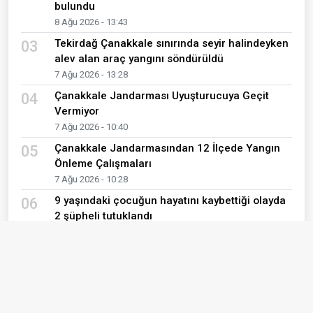
bulundu
8 Ağu 2026 - 13:43
Tekirdağ Çanakkale sınırında seyir halindeyken
03
alev alan araç yangını söndürüldü
7 Ağu 2026 - 13:28
Çanakkale Jandarması Uyuşturucuya Geçit
04
Vermiyor
7 Ağu 2026 - 10:40
Çanakkale Jandarmasından 12 İlçede Yangın
05
Önleme Çalışmaları
7 Ağu 2026 - 10:28
9 yaşındaki çocuğun hayatını kaybettiği olayda
06
2 şüpheli tutuklandı
7 Ağu 2026 - 10:01
Çanakkale Boğazı'nda kuru yük gemisinde
07
makine arızası
7 Ağu 2026 - 08:27
Ezine açıklarında 14 kaçak göçmen yakalandı
08