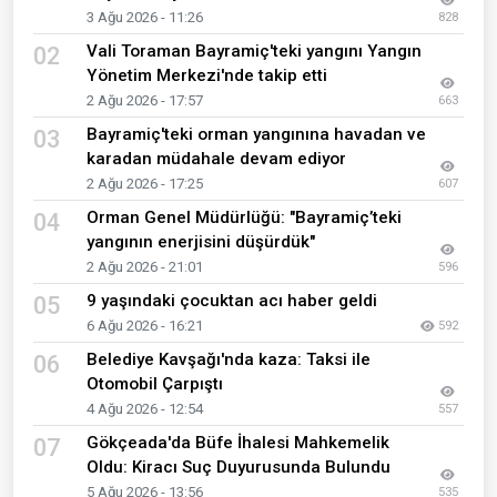
3 Ağu 2026 - 11:26
828
Vali Toraman Bayramiç'teki yangını Yangın
02
Yönetim Merkezi'nde takip etti
2 Ağu 2026 - 17:57
663
Bayramiç'teki orman yangınına havadan ve
03
karadan müdahale devam ediyor
2 Ağu 2026 - 17:25
607
Orman Genel Müdürlüğü: "Bayramiç’teki
04
yangının enerjisini düşürdük"
2 Ağu 2026 - 21:01
596
9 yaşındaki çocuktan acı haber geldi
05
6 Ağu 2026 - 16:21
592
Belediye Kavşağı'nda kaza: Taksi ile
06
Otomobil Çarpıştı
4 Ağu 2026 - 12:54
557
Gökçeada'da Büfe İhalesi Mahkemelik
07
Oldu: Kiracı Suç Duyurusunda Bulundu
5 Ağu 2026 - 13:56
535