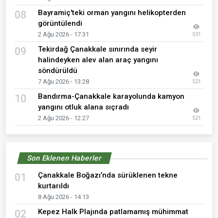
Bayramiç'teki orman yangını helikopterden
08
görüntülendi
2 Ağu 2026 - 17:31
531
Tekirdağ Çanakkale sınırında seyir
09
halindeyken alev alan araç yangını
söndürüldü
7 Ağu 2026 - 13:28
521
Bandırma-Çanakkale karayolunda kamyon
10
yangını otluk alana sıçradı
2 Ağu 2026 - 12:27
521
Son Eklenen Haberler
Çanakkale Boğazı’nda sürüklenen tekne
01
kurtarıldı
8 Ağu 2026 - 14:13
Kepez Halk Plajında patlamamış mühimmat
02