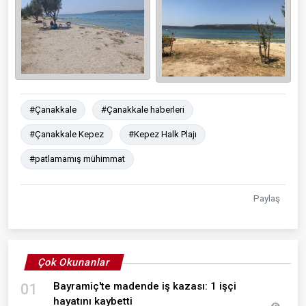
#Çanakkale
#Çanakkale haberleri
#Çanakkale Kepez
#Kepez Halk Plajı
#patlamamış mühimmat
Paylaş
Çok Okunanlar
Bayramiç'te madende iş kazası: 1 işçi
01
hayatını kaybetti