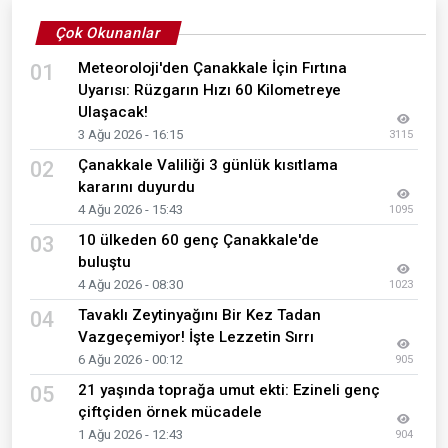
Çok Okunanlar
Meteoroloji'den Çanakkale İçin Fırtına
01
Uyarısı: Rüzgarın Hızı 60 Kilometreye
Ulaşacak!
3 Ağu 2026 - 16:15
3115
Çanakkale Valiliği 3 günlük kısıtlama
02
kararını duyurdu
4 Ağu 2026 - 15:43
1095
10 ülkeden 60 genç Çanakkale'de
03
buluştu
4 Ağu 2026 - 08:30
1023
Tavaklı Zeytinyağını Bir Kez Tadan
04
Vazgeçemiyor! İşte Lezzetin Sırrı
6 Ağu 2026 - 00:12
905
21 yaşında toprağa umut ekti: Ezineli genç
05
çiftçiden örnek mücadele
1 Ağu 2026 - 12:43
904