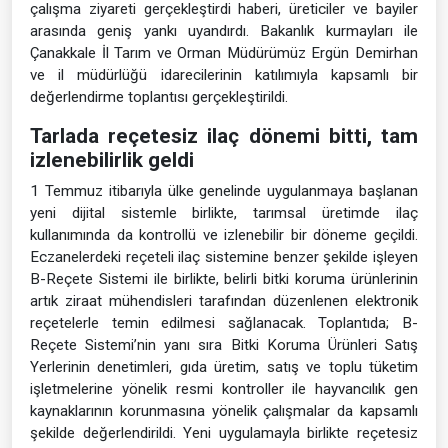
çalışma ziyareti gerçekleştirdi haberi, üreticiler ve bayiler
arasında geniş yankı uyandırdı. Bakanlık kurmayları ile
Çanakkale İl Tarım ve Orman Müdürümüz Ergün Demirhan
ve il müdürlüğü idarecilerinin katılımıyla kapsamlı bir
değerlendirme toplantısı gerçekleştirildi.
Tarlada reçetesiz ilaç dönemi bitti, tam
izlenebilirlik geldi
1 Temmuz itibarıyla ülke genelinde uygulanmaya başlanan
yeni dijital sistemle birlikte, tarımsal üretimde ilaç
kullanımında da kontrollü ve izlenebilir bir döneme geçildi.
Eczanelerdeki reçeteli ilaç sistemine benzer şekilde işleyen
B-Reçete Sistemi ile birlikte, belirli bitki koruma ürünlerinin
artık ziraat mühendisleri tarafından düzenlenen elektronik
reçetelerle temin edilmesi sağlanacak. Toplantıda; B-
Reçete Sistemi’nin yanı sıra Bitki Koruma Ürünleri Satış
Yerlerinin denetimleri, gıda üretim, satış ve toplu tüketim
işletmelerine yönelik resmi kontroller ile hayvancılık gen
kaynaklarının korunmasına yönelik çalışmalar da kapsamlı
şekilde değerlendirildi. Yeni uygulamayla birlikte reçetesiz