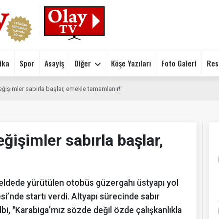
ika
Spor
Asayiş
Diğer
Köşe Yazıları
Foto Galeri
Res
eğişimler sabırla başlar, emekle tamamlanır!"
ğişimler sabırla başlar,
beldede yürütülen otobüs güzergahı üstyapı yol
i’nde startı verdi. Altyapı sürecinde sabır
bi, "Karabiga’mız sözde değil özde çalışkanlıkla