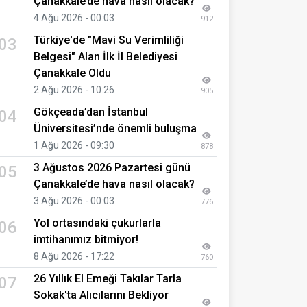
Çanakkale’de hava nasıl olacak?
4 Ağu 2026 - 00:03
912
Türkiye'de "Mavi Su Verimliliği
03
Belgesi" Alan İlk İl Belediyesi
Çanakkale Oldu
2 Ağu 2026 - 10:26
905
Gökçeada’dan İstanbul
04
Üniversitesi’nde önemli buluşma
1 Ağu 2026 - 09:30
878
3 Ağustos 2026 Pazartesi günü
05
Çanakkale’de hava nasıl olacak?
3 Ağu 2026 - 00:03
776
Yol ortasındaki çukurlarla
06
imtihanımız bitmiyor!
8 Ağu 2026 - 17:22
760
26 Yıllık El Emeği Takılar Tarla
07
Sokak'ta Alıcılarını Bekliyor