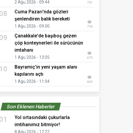
2 Ağu 2026 - 09:44
731
Cuma Pazarı'nda gözleri
08
şenlendiren balık bereketi
1 Ağu 2026 - 09:00
718
Çanakkale'de başıboş gezen
09
çöp konteynerleri ile sürücünün
imtahanı
1 Ağu 2026 - 13:05
679
Bayramiç’in yeni yaşam alanı
10
kapılarını açtı
1 Ağu 2026 - 11:04
663
Son Eklenen Haberler
Yol ortasındaki çukurlarla
01
imtihanımız bitmiyor!
8 Ağu 2026 - 17:22