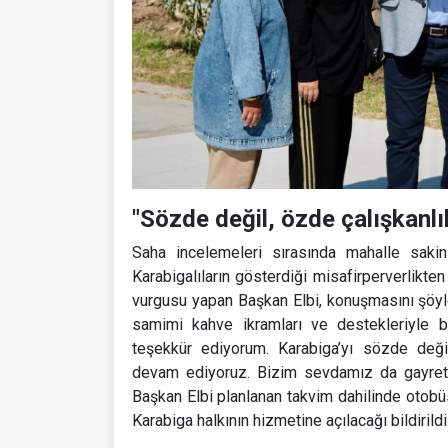
"Sözde değil, özde çalışkanl
Saha incelemeleri sırasında mahalle sakinl
Karabigalıların gösterdiği misafirperverlikte
vurgusu yapan Başkan Elbi, konuşmasını şöyle
samimi kahve ikramları ve destekleriyle b
teşekkür ediyorum. Karabiga’yı sözde değil
devam ediyoruz. Bizim sevdamız da gayreti
Başkan Elbi planlanan takvim dahilinde otobü
Karabiga halkının hizmetine açılacağı bildirildi