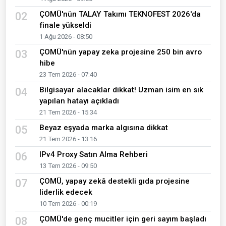
ÇOMÜ'nün TALAY Takımı TEKNOFEST 2026'da
02
finale yükseldi
1 Ağu 2026 - 08:50
ÇOMÜ'nün yapay zeka projesine 250 bin avro
03
hibe
23 Tem 2026 - 07:40
Bilgisayar alacaklar dikkat! Uzman isim en sık
04
yapılan hatayı açıkladı
21 Tem 2026 - 15:34
Beyaz eşyada marka algısına dikkat
05
21 Tem 2026 - 13:16
IPv4 Proxy Satın Alma Rehberi
06
13 Tem 2026 - 09:50
ÇOMÜ, yapay zekâ destekli gıda projesine
07
liderlik edecek
10 Tem 2026 - 00:19
ÇOMÜ'de genç mucitler için geri sayım başladı
08