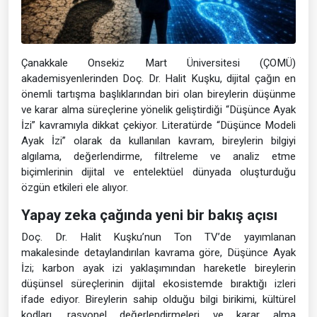
Çanakkale Onsekiz Mart Üniversitesi (ÇOMÜ)
akademisyenlerinden Doç. Dr. Halit Kuşku, dijital çağın en
önemli tartışma başlıklarından biri olan bireylerin düşünme
ve karar alma süreçlerine yönelik geliştirdiği “Düşünce Ayak
İzi” kavramıyla dikkat çekiyor. Literatürde “Düşünce Modeli
Ayak İzi” olarak da kullanılan kavram, bireylerin bilgiyi
algılama, değerlendirme, filtreleme ve analiz etme
biçimlerinin dijital ve entelektüel dünyada oluşturduğu
özgün etkileri ele alıyor.
Yapay zeka çağında yeni bir bakış açısı
Doç. Dr. Halit Kuşku’nun Ton TV’de yayımlanan
makalesinde detaylandırılan kavrama göre, Düşünce Ayak
İzi; karbon ayak izi yaklaşımından hareketle bireylerin
düşünsel süreçlerinin dijital ekosistemde bıraktığı izleri
ifade ediyor. Bireylerin sahip olduğu bilgi birikimi, kültürel
kodları, rasyonel değerlendirmeleri ve karar alma