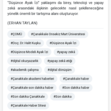
“Düşünce Ayak İzi” yaklaşımı da birey, teknoloji ve yapay
zekâ arasındaki ilişkinin gelecekte nasıl şekilleneceğine
yönelik önemli bir tartışma alanı oluşturuyor.
(ERHAN TAYLAN)
#ÇOMÜ
#Çanakkale Onsekiz Mart Üniversitesi
#Doç. Dr. Halit Kuşku
#Düşünce Ayak İzi
#Düşünce Modeli Ayak İzi
#yapay zekâ
#dijital okuryazarlık
#yapay zekâ etiği
#akademik çalışma
#dijital dönüşüm
#Çanakkale akademi haberleri
#Çanakkale haber
#Çanakkale son dakika haber
#Son dakika haber
#Son dakika Çanakkale
#Son dakika
#Çanakkale Haber Sitesi