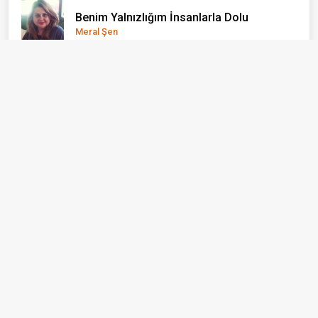
Benim Yalnızlığım İnsanlarla Dolu
Meral Şen
"BİR ŞEY OLMAZ" DEDİĞİMİZ YERDEN
YANIYORUZ
Mine Kandaz
Gazetecilik Kimin İçin Yapılıyor?
Yusuf Sonkurt
Gemileri Yakma Zamanı Gelmiştir
Konuk Yazar
Ayvacık: Bir İlçe Değil, Yaşayan Bir Açık
Hava Müzesi