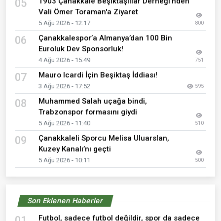
1903 Çanakkale Beşiktaşlılar Derneği'nden
05
Vali Ömer Toraman'a Ziyaret
5 Ağu 2026 - 12:17
800
Çanakkalespor’a Almanya’dan 100 Bin
06
Euroluk Dev Sponsorluk!
4 Ağu 2026 - 15:49
751
Mauro Icardi İçin Beşiktaş İddiası!
07
3 Ağu 2026 - 17:52
595
Muhammed Salah uçağa bindi,
08
Trabzonspor formasını giydi
5 Ağu 2026 - 11:40
510
Çanakkaleli Sporcu Melisa Uluarslan,
09
Kuzey Kanalı’nı geçti
5 Ağu 2026 - 10:11
500
Son Eklenen Haberler
Futbol, sadece futbol değildir, spor da sadece
01