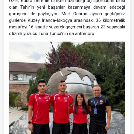
Özer, Kübra Dere ile birlikte hazırladığı üç sporcudan birisi
olan Tahir’in yeni başarılar kazanmaya devam edeceği
görüşünü de paylaşıyor. Mert Onaran ayrıca geçtiğimiz
günlerde Kuzey İrlanda-İskoçya arasındaki 36 kilometrelik
mesafeyi 16 saatte yüzerek geçmeyi başaran 23 yaşındaki
otizmli yüzücü Tuna Tunca’nın da antrenörü.