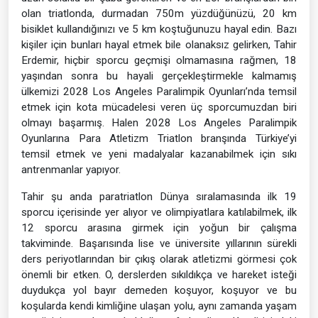
olan triatlonda, durmadan 750m yüzdüğünüzü, 20 km
bisiklet kullandığınızı ve 5 km koştuğunuzu hayal edin. Bazı
kişiler için bunları hayal etmek bile olanaksız gelirken, Tahir
Erdemir, hiçbir sporcu geçmişi olmamasına rağmen, 18
yaşından sonra bu hayali gerçekleştirmekle kalmamış
ülkemizi 2028 Los Angeles Paralimpik Oyunları’nda temsil
etmek için kota mücadelesi veren üç sporcumuzdan biri
olmayı başarmış. Halen 2028 Los Angeles Paralimpik
Oyunlarına Para Atletizm Triatlon branşında Türkiye’yi
temsil etmek ve yeni madalyalar kazanabilmek için sıkı
antrenmanlar yapıyor.
Tahir şu anda paratriatlon Dünya sıralamasında ilk 19
sporcu içerisinde yer alıyor ve olimpiyatlara katılabilmek, ilk
12 sporcu arasına girmek için yoğun bir çalışma
takviminde. Başarısında lise ve üniversite yıllarının sürekli
ders periyotlarından bir çıkış olarak atletizmi görmesi çok
önemli bir etken. O, derslerden sıkıldıkça ve hareket isteği
duydukça yol bayır demeden koşuyor, koşuyor ve bu
koşularda kendi kimliğine ulaşan yolu, aynı zamanda yaşam