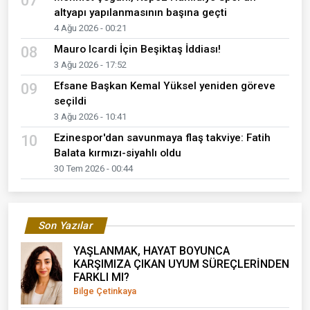
07
altyapı yapılanmasının başına geçti
4 Ağu 2026 - 00:21
Mauro Icardi İçin Beşiktaş İddiası!
08
3 Ağu 2026 - 17:52
Efsane Başkan Kemal Yüksel yeniden göreve
09
seçildi
3 Ağu 2026 - 10:41
Ezinespor'dan savunmaya flaş takviye: Fatih
10
Balata kırmızı-siyahlı oldu
30 Tem 2026 - 00:44
Son Yazılar
YAŞLANMAK, HAYAT BOYUNCA
KARŞIMIZA ÇIKAN UYUM SÜREÇLERİNDEN
FARKLI MI?
Bilge Çetinkaya