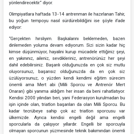
yönlendirecektir.” diyor.
Olimpiyatlara haftada 13-14 antrenman ile hazırlanan Tahir,
bu yoğun tempoyu nasıl sürdürebildiğini ise şöyle ifade
ediyor:
“Gerçekten hırslıyım. Başkalarını beklemeden, bazen
dinlemeden yoluma devam ediyorum. Sizi sizin kadar hiç
kimse düşünmüyor, hayalini kurup mücadele ettiğiniz şeyi,
en yakınınız, aileniz, sevdikleriniz, antrenörünüz her şeyi
dahil edebilirsiniz. Başarılı olduğunuzda en çok siz mutlu
oluyorsunuz, başarısız olduğunuzda da en çok siz
üzülüyorsunuz, o yüzden kendi kendimi eğitim sürecim
önemli ama Mert abi (Milli Sporcu ve Antrenör Mert
Onaran) gibi yanıma aldığım her insan da beni rahatlatıyor.
Kendisi 2000 yılından beri, yani Federasyon kurulmadan bu
işin içinde olan, triatlon başarıları da olan Milli Sporcu. Bu
kadar tecrübeye sahip çok az triatlon sporcusu var
ülkemizde. Ayrıca kendisi engelli değil ama engelli
sporcularla da çalışıyor yıllardır. Engelli bir sporcuyla
olmayan sporcunun yüzmesinde teknik bakımından önemli