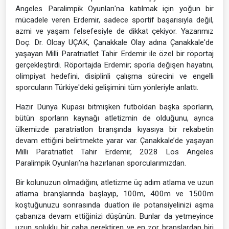
Angeles Paralimpik Oyunları'na katılmak için yoğun bir
mücadele veren Erdemir, sadece sportif başarısıyla değil,
azmi ve yaşam felsefesiyle de dikkat çekiyor. Yazarımız
Doç. Dr. Olcay UÇAK, Çanakkale Olay adına Çanakkale'de
yaşayan Milli Paratriatlet Tahir Erdemir ile özel bir röportaj
gerçekleştirdi. Röportajda Erdemir; sporla değişen hayatını,
olimpiyat hedefini, disiplinli çalışma sürecini ve engelli
sporcuların Türkiye'deki gelişimini tüm yönleriyle anlattı.
Hazır Dünya Kupası bitmişken futboldan başka sporların,
bütün sporların kaynağı atletizmin de olduğunu, ayrıca
ülkemizde paratriatlon branşında kıyasıya bir rekabetin
devam ettiğini belirtmekte yarar var. Çanakkale’de yaşayan
Milli Paratriatlet Tahir Erdemir, 2028 Los Angeles
Paralimpik Oyunları’na hazırlanan sporcularımızdan.
Bir kolunuzun olmadığını, atletizme üç adım atlama ve uzun
atlama branşlarında başlayıp, 100m, 400m ve 1500m
koştuğunuzu sonrasında duatlon ile potansiyelinizi aşma
çabanıza devam ettiğinizi düşünün. Bunlar da yetmeyince
uzun soluklu bir çaba gerektiren ve en zor branşlardan biri