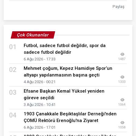
Paylaş
Çok Okunanlar
Futbol, sadece futbol değildir, spor da
01
sadece futbol değildir
6 Ağu 2026 - 17:33
1487
Mehmet çoğum, Kepez Hamidiye Spor’un
02
altyapı yapılanmasının başına geçti
4 Ağu 2026 - 00:21
1333
Efsane Başkan Kemal Yüksel yeniden
03
göreve seçildi
3 Ağu 2026 - 10:41
1064
1903 Çanakkale Beşiktaşlılar Derneği'nden
04
ÇOMÜ Rektörü Erenoğlu'na Ziyaret
6 Ağu 2026 - 17:01
1058