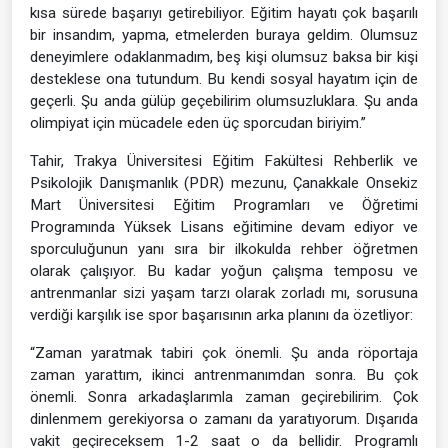
kısa sürede başarıyı getirebiliyor. Eğitim hayatı çok başarılı
bir insandım, yapma, etmelerden buraya geldim. Olumsuz
deneyimlere odaklanmadım, beş kişi olumsuz baksa bir kişi
desteklese ona tutundum. Bu kendi sosyal hayatım için de
geçerli. Şu anda gülüp geçebilirim olumsuzluklara. Şu anda
olimpiyat için mücadele eden üç sporcudan biriyim.”
Tahir, Trakya Üniversitesi Eğitim Fakültesi Rehberlik ve
Psikolojik Danışmanlık (PDR) mezunu, Çanakkale Onsekiz
Mart Üniversitesi Eğitim Programları ve Öğretimi
Programında Yüksek Lisans eğitimine devam ediyor ve
sporculuğunun yanı sıra bir ilkokulda rehber öğretmen
olarak çalışıyor. Bu kadar yoğun çalışma temposu ve
antrenmanlar sizi yaşam tarzı olarak zorladı mı, sorusuna
verdiği karşılık ise spor başarısının arka planını da özetliyor:
“Zaman yaratmak tabiri çok önemli. Şu anda röportaja
zaman yarattım, ikinci antrenmanımdan sonra. Bu çok
önemli. Sonra arkadaşlarımla zaman geçirebilirim. Çok
dinlenmem gerekiyorsa o zamanı da yaratıyorum. Dışarıda
vakit geçireceksem 1-2 saat o da bellidir. Programlı