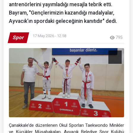
antrenörlerini yayımladığı mesajla tebrik etti.
Bayram, "Gençlerimizin kazandığı madalyalar,
Ayvacık’ın spordaki geleceğinin kanıtıdır" dedi.
17 May 2026 - 12:58
Spor
795
Çanakkale’de düzenlenen Okul Sporları Taekwondo Minikler
ve Küçükler Müsabakaları, Ayvacık Belediye Spor Kulübü