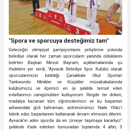
"Spora ve sporcuya desteğimiz tam"
Geleceğin olimpiyat şampiyonlarını yetiştirme yolunda
belediye olarak her zaman sporcuların yanında olduklarını
belirten Başkan Mesut Bayram, açıklamalarında şu
ifadelere yer verdi, "Ayvacık Belediye Spor Kulübü olarak
sporcularımızın katıldığı Çanakkale Okul Sporları
Taekwondo Minikler ve Küçükler müsabakalarında
kulübümüzü ve ilçemizi en iyi şekilde temsil eden
evlatlarımızı canıgönülden kutluyorum. Ringde ter döken,
madalya kazanan tüm öğrencilerimizi ve bu başarının
arkasındaki gizli kahraman, antrenörümüz Naile Yıldız'ı
tebrik eder, başarılarının katlanarak devam etmesini dilerim.
Ayvacık’ın adını sporda da en zirveye taşımaya kararlıyız"
şeklinde ifade ederken turnuvadan toplamda 4 altın, 3