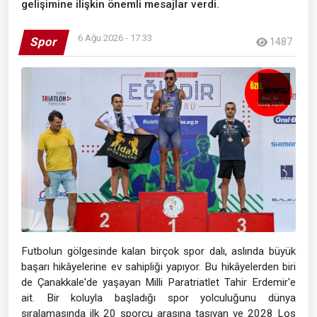
gelişimine ilişkin önemli mesajlar verdi.
6 Ağu 2026 - 17:33
Spor
1487
Futbolun gölgesinde kalan birçok spor dalı, aslında büyük
başarı hikâyelerine ev sahipliği yapıyor. Bu hikâyelerden biri
de Çanakkale'de yaşayan Milli Paratriatlet Tahir Erdemir'e
ait. Bir koluyla başladığı spor yolculuğunu dünya
sıralamasında ilk 20 sporcu arasına taşıyan ve 2028 Los