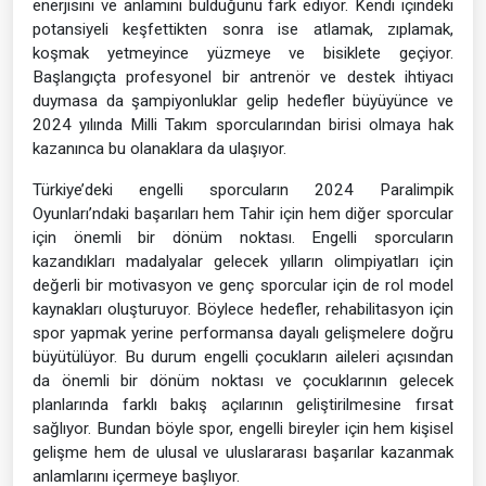
enerjisini ve anlamını bulduğunu fark ediyor. Kendi içindeki
potansiyeli keşfettikten sonra ise atlamak, zıplamak,
koşmak yetmeyince yüzmeye ve bisiklete geçiyor.
Başlangıçta profesyonel bir antrenör ve destek ihtiyacı
duymasa da şampiyonluklar gelip hedefler büyüyünce ve
2024 yılında Milli Takım sporcularından birisi olmaya hak
kazanınca bu olanaklara da ulaşıyor.
Türkiye’deki engelli sporcuların 2024 Paralimpik
Oyunları’ndaki başarıları hem Tahir için hem diğer sporcular
için önemli bir dönüm noktası. Engelli sporcuların
kazandıkları madalyalar gelecek yılların olimpiyatları için
değerli bir motivasyon ve genç sporcular için de rol model
kaynakları oluşturuyor. Böylece hedefler, rehabilitasyon için
spor yapmak yerine performansa dayalı gelişmelere doğru
büyütülüyor. Bu durum engelli çocukların aileleri açısından
da önemli bir dönüm noktası ve çocuklarının gelecek
planlarında farklı bakış açılarının geliştirilmesine fırsat
sağlıyor. Bundan böyle spor, engelli bireyler için hem kişisel
gelişme hem de ulusal ve uluslararası başarılar kazanmak
anlamlarını içermeye başlıyor.