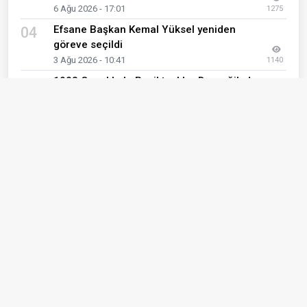
6 Ağu 2026 - 17:01
1275
Efsane Başkan Kemal Yüksel yeniden
04
göreve seçildi
3 Ağu 2026 - 10:41
1140
1903 Çanakkale Beşiktaşlılar Derneği'nden
05
Vali Ömer Toraman'a Ziyaret
5 Ağu 2026 - 12:17
862
Çanakkalespor’a Almanya’dan 100 Bin
06
Euroluk Dev Sponsorluk!
4 Ağu 2026 - 15:49
807
Mauro Icardi İçin Beşiktaş İddiası!
07
3 Ağu 2026 - 17:52
630
Çanakkaleli Sporcu Melisa Uluarslan,
08
Kuzey Kanalı’nı geçti
5 Ağu 2026 - 10:11
568
Muhammed Salah uçağa bindi,
09
Trabzonspor formasını giydi
5 Ağu 2026 - 11:40
567