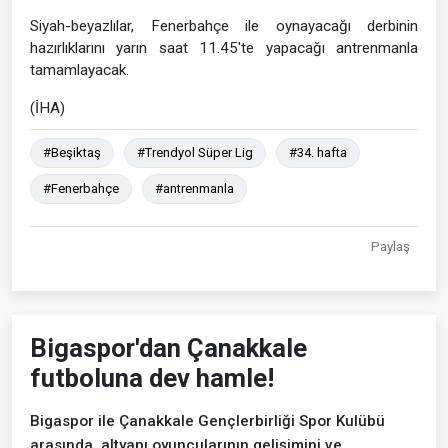
Siyah-beyazlılar, Fenerbahçe ile oynayacağı derbinin
hazırlıklarını yarın saat 11.45'te yapacağı antrenmanla
tamamlayacak.
(İHA)
#Beşiktaş
#Trendyol Süper Lig
#34. hafta
#Fenerbahçe
#antrenmanla
Paylaş
Bigaspor'dan Çanakkale
futboluna dev hamle!
Bigaspor ile Çanakkale Gençlerbirliği Spor Kulübü
arasında, altyapı oyuncularının gelişimini ve