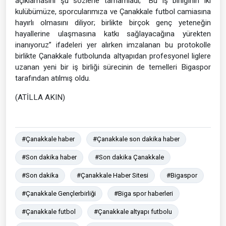
açıklamasını şu sözlerle tamamladı; "Bu iş birliğinin iki
kulübümüze, sporcularımıza ve Çanakkale futbol camiasına
hayırlı olmasını diliyor; birlikte birçok genç yeteneğin
hayallerine ulaşmasına katkı sağlayacağına yürekten
inanıyoruz” ifadeleri yer alırken imzalanan bu protokolle
birlikte Çanakkale futbolunda altyapıdan profesyonel liglere
uzanan yeni bir iş birliği sürecinin de temelleri Bigaspor
tarafından atılmış oldu.
(ATİLLA AKIN)
#Çanakkale haber
#Çanakkale son dakika haber
#Son dakika haber
#Son dakika Çanakkale
#Son dakika
#Çanakkale Haber Sitesi
#Bigaspor
#Çanakkale Gençlerbirliği
#Biga spor haberleri
#Çanakkale futbol
#Çanakkale altyapı futbolu