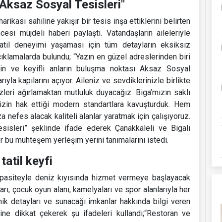
 Aksaz Sosyal Tesisleri"
kası sahiline yakışır bir tesis inşa ettiklerini belirten
esi müjdeli haberi paylaştı. Vatandaşların aileleriyle
tatil deneyimi yaşaması için tüm detayların eksiksiz
klamalarda bulundu; “Yazın en güzel adreslerinden biri
şin ve keyifli anların buluşma noktası Aksaz Sosyal
yla kapılarını açıyor. Aileniz ve sevdiklerinizle birlikte
zleri ağırlamaktan mutluluk duyacağız. Biga’mızın saklı
izin hak ettiği modern standartlara kavuşturduk. Hem
nefes alacak kaliteli alanlar yaratmak için çalışıyoruz.
isleri” şeklinde ifade ederek Çanakkaleli ve Bigalı
r bu muhteşem yerleşim yerini tanımalarını istedi.
atil keyfi
apasiteyle deniz kıyısında hizmet vermeye başlayacak
arı, çocuk oyun alanı, kamelyaları ve spor alanlarıyla her
ik detayları ve sunacağı imkanlar hakkında bilgi veren
sine dikkat çekerek şu ifadeleri kullandı;“Restoran ve