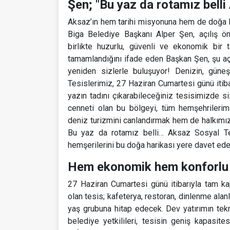
Şen; "Bu yaz da rotamız belli
Aksaz’ın hem tarihi misyonuna hem de doğa hari
Biga Belediye Başkanı Alper Şen, açılış önc
birlikte huzurlu, güvenli ve ekonomik bir 
tamamlandığını ifade eden Başkan Şen, şu açı
yeniden sizlerle buluşuyor! Denizin, güne
Tesislerimiz, 27 Haziran Cumartesi günü itibarı
yazın tadını çıkarabileceğiniz tesisimizde si
cenneti olan bu bölgeyi, tüm hemşehrilerim
deniz turizmini canlandırmak hem de halkımıza 
Bu yaz da rotamız belli… Aksaz Sosyal Tes
hemşerilerini bu doğa harikası yere davet ede
Hem ekonomik hem konforlu t
27 Haziran Cumartesi günü itibarıyla tam k
olan tesis; kafeterya, restoran, dinlenme alanl
yaş grubuna hitap edecek. Dev yatırımın tekn
belediye yetkilileri, tesisin geniş kapasite