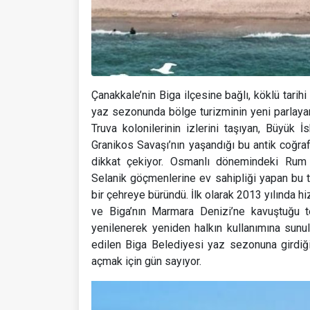
Çanakkale’nin Biga ilçesine bağlı, köklü tarih
yaz sezonunda bölge turizminin yeni parlayan 
Truva kolonilerinin izlerini taşıyan, Büyük İ
Granikos Savaşı’nın yaşandığı bu antik coğ
dikkat çekiyor. Osmanlı dönemindeki Rum y
Selanik göçmenlerine ev sahipliği yapan bu t
bir çehreye büründü. İlk olarak 2013 yılında hi
ve Biga’nın Marmara Denizi’ne kavuştuğu t
yenilenerek yeniden halkın kullanımına sunu
edilen Biga Belediyesi yaz sezonuna girdiği
açmak için gün sayıyor.