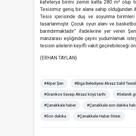
kafeterya birimi zemin katta 280 m² olup to
Tesisimiz geniş bir alana sahip olduğundan iht
Tesis içerisinde duş ve soyunma birimleri
tasarlanmıştır. Çocuk oyun alanı ve basketbol-
barındırmaktadır” ifadelerine yer veren Şe
manzarası eşliğinde çayını yudumlamak istey
tesisin ailelerin keyifli vakit geçirebileceği ö
(ERHAN TAYLAN)
#Alper Şen
#Biga Belediyesi Aksaz Sahil Tesisl
#Granikos Savaşı Aksaz köyü tarihi
#Selanik g
#Çanakkale haber
#Çanakkale son dakika hab
#Son dakika
#Çanakkale Haber Sitesi.