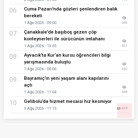
Cuma Pazarı'nda gözleri şenlendiren balık
06
bereketi
1 Ağu 2026 - 09:00
686
Çanakkale'de başıboş gezen çöp
07
konteynerleri ile sürücünün imtahanı
1 Ağu 2026 - 13:05
661
Ayvacık’ta Kur’an kursu öğrencileri bilgi
08
yarışmasında buluştu
7 Ağu 2026 - 00:06
660
Bayramiç’in yeni yaşam alanı kapılarını
09
açtı
1 Ağu 2026 - 11:04
648
Gelibolu’da hizmet mesaisi hız kesmiyor
10
3 Ağu 2026 - 11:15
619
Son Eklenen Haberler