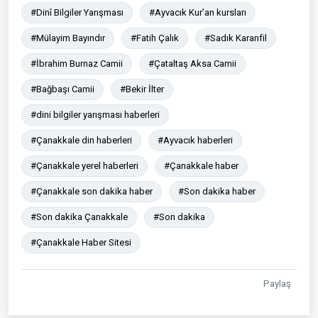
#Dinî Bilgiler Yarışması
#Ayvacık Kur’an kursları
#Mülayim Bayındır
#Fatih Çalık
#Sadık Karanfil
#İbrahim Burnaz Camii
#Çataltaş Aksa Camii
#Bağbaşı Camii
#Bekir İlter
#dini bilgiler yarışması haberleri
#Çanakkale din haberleri
#Ayvacık haberleri
#Çanakkale yerel haberleri
#Çanakkale haber
#Çanakkale son dakika haber
#Son dakika haber
#Son dakika Çanakkale
#Son dakika
#Çanakkale Haber Sitesi
Paylaş