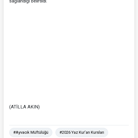
sağlandığı belirtildi.
(ATİLLA AKIN)
#Ayvacık Müftülüğü
#2026 Yaz Kur’an Kursları