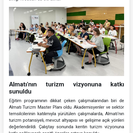
ziyaret etti
Program kapsamında ÇOMÜ heyeti, Kazakistan'ın köklü
yükseköğretim kurumlarından Al-Farabi Kazak Ulusal
Üniversitesini ziyaret etti. Gerçekleştirilen görüşmelerde
Türkiye ile Kazakistan arasında yükseköğretim, turizm
eğitimi, akademik değişim programları ve ortak bilimsel
çalışmalar üzerine değerlendirmelerde bulunuldu.
Görüşmelerde, iki üniversite arasında geliştirilebilecek iş
birliği fırsatları da ele alındı.