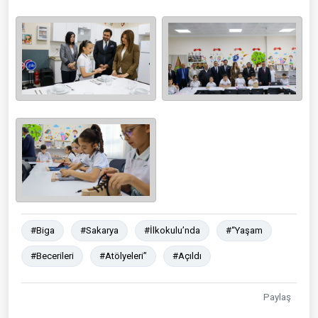
#Biga
#Sakarya
#İlkokulu’nda
#“Yaşam
#Becerileri
#Atölyeleri”
#Açıldı
Paylaş