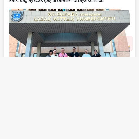
Almatı'nın turizm vizyonuna katkı
sunuldu
Eğitim programının dikkat çeken çalışmalarından biri de
Almatı Turizm Master Planı oldu. Akademisyenler ve sektör
temsilcilerinin katılımıyla yürütülen çalışmalarda, Almatı'nın
turizm potansiyeli, mevcut altyapısı ve gelişime açık yönleri
değerlendirildi. Çalıştay sonunda kentin turizm vizyonuna
katkı sağlayacak çeşitli öneriler ortaya konuldu.