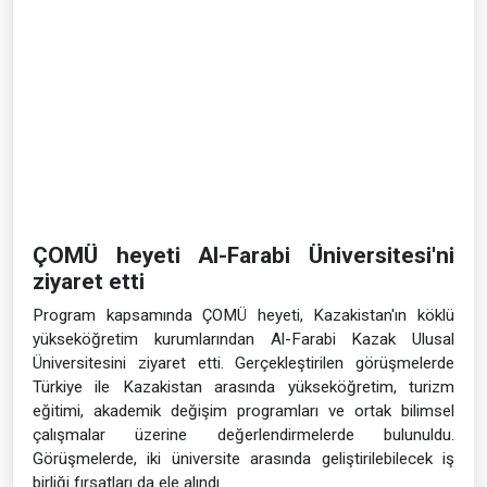
uygulamalı eğitim teknikleri anlatıldı. Akademik bilgilerin yanı
sıra sektör deneyimlerinin de paylaşıldığı eğitimlerde,
katılımcıların edindikleri bilgi ve deneyimleri kendi
üniversitelerinde uygulamaya aktarmaları konusunda fikir
alışverişinde bulunuldu. Farklı yükseköğretim kurumlarından
akademisyenlerin katıldığı program, ortak araştırmalar ve
akademik projeler için yeni temasların kurulmasına da katkı
sağladı.
ÇOMÜ heyeti Al-Farabi Üniversitesi'ni