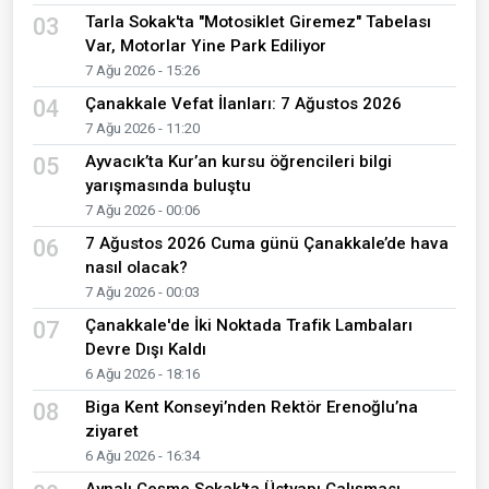
Tarla Sokak'ta "Motosiklet Giremez" Tabelası
03
Var, Motorlar Yine Park Ediliyor
7 Ağu 2026 - 15:26
Çanakkale Vefat İlanları: 7 Ağustos 2026
04
7 Ağu 2026 - 11:20
Ayvacık’ta Kur’an kursu öğrencileri bilgi
05
yarışmasında buluştu
7 Ağu 2026 - 00:06
7 Ağustos 2026 Cuma günü Çanakkale’de hava
06
nasıl olacak?
7 Ağu 2026 - 00:03
Çanakkale'de İki Noktada Trafik Lambaları
07
Devre Dışı Kaldı
6 Ağu 2026 - 18:16
Biga Kent Konseyi’nden Rektör Erenoğlu’na
08
ziyaret
6 Ağu 2026 - 16:34
Aynalı Çeşme Sokak'ta Üstyapı Çalışması