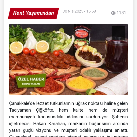
30 Nis 2025 - 15:58
Kent Yaşamından
1181
Çanakkale’de lezzet tutkunlarının uğrak noktası haline gelen
Tadıyaman Çiğköfte, hem kalite hem de müşteri
memnuniyeti konusundaki iddiasını sürdürüyor. Şubenin
işletmecisi Hakan Karahan, markanın başarısının ardında
yatan güçlü vizyonu ve müşteri odaklı yaklaşımı anlattı.
Geleneksel lezzeti modern hizmet anlayışıyla buluşturan