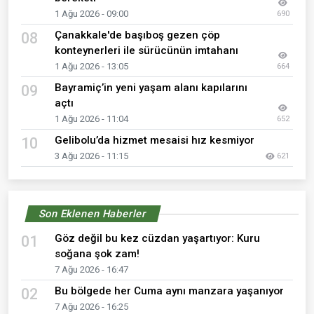
1 Ağu 2026 - 09:00
690
Çanakkale'de başıboş gezen çöp
08
konteynerleri ile sürücünün imtahanı
1 Ağu 2026 - 13:05
664
Bayramiç’in yeni yaşam alanı kapılarını
09
açtı
1 Ağu 2026 - 11:04
652
Gelibolu’da hizmet mesaisi hız kesmiyor
10
3 Ağu 2026 - 11:15
621
Son Eklenen Haberler
Göz değil bu kez cüzdan yaşartıyor: Kuru
01
soğana şok zam!
7 Ağu 2026 - 16:47
Bu bölgede her Cuma aynı manzara yaşanıyor
02
7 Ağu 2026 - 16:25