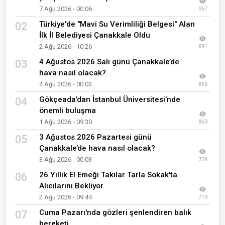
7 Ağu 2026 - 00:06
967
Türkiye'de "Mavi Su Verimliliği Belgesi" Alan
02
İlk İl Belediyesi Çanakkale Oldu
2 Ağu 2026 - 10:26
891
4 Ağustos 2026 Salı günü Çanakkale’de
03
hava nasıl olacak?
4 Ağu 2026 - 00:03
866
Gökçeada’dan İstanbul Üniversitesi’nde
04
önemli buluşma
1 Ağu 2026 - 09:30
863
3 Ağustos 2026 Pazartesi günü
05
Çanakkale’de hava nasıl olacak?
3 Ağu 2026 - 00:03
734
26 Yıllık El Emeği Takılar Tarla Sokak'ta
06
Alıcılarını Bekliyor
2 Ağu 2026 - 09:44
719
Cuma Pazarı'nda gözleri şenlendiren balık
07
bereketi