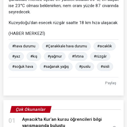
ise 23°C olması beklenirken; nem oranı yüzde 87 civarında
seyredecek.
Kuzeydoğu’dan esecek rüzgâr saatte 18 km hıza ulaşacak.
(HABER MERKEZİ)
#hava durumu
#Çanakkale hava durumu
#sıcaklık
#yaz
#kış
#yağmur
#fırtına
#rüzgâr
#soğuk hava
#sağanak yağış
#puslu
#sisli
Paylaş
Çok Okunanlar
Ayvacık’ta Kur’an kursu öğrencileri bilgi
01
yarışmasında buluştu