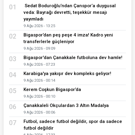
Sedat Boduroğlu’ndan Çanspor’a duygusal
01
veda: Bayrağı devretti, teşekkür mesajı
yayımladı
9 Ağu 2026 - 13:25
Bigaspor’dan peş peşe 4 imza! Kadro yeni
02
transferlerle güçleniyor
9 Ağu 2026 - 09:09
Bigaspor'dan Çanakkale futboluna dev hamle!
03
9 Ağu 2026 - 07:23
Karabiga'ya yakışır dev kompleks geliyor!
04
9 Ağu 2026 - 00:14
Kerem Coşkun Bigaspor’da
05
9 Ağu 2026 - 00:10
Çanakkaleli Okçulardan 3 Altın Madalya
06
9 Ağu 2026 - 00:06
Futbol, sadece futbol değildir, spor da sadece
07
futbol değildir
6 Ağu 2026 - 17:33