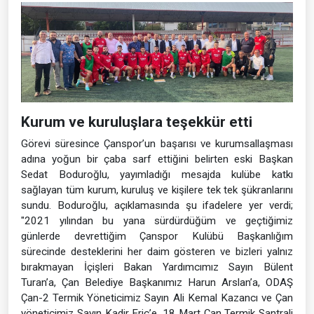
Kurum ve kuruluşlara teşekkür etti
Görevi süresince Çanspor’un başarısı ve kurumsallaşması
adına yoğun bir çaba sarf ettiğini belirten eski Başkan
Sedat Boduroğlu, yayımladığı mesajda kulübe katkı
sağlayan tüm kurum, kuruluş ve kişilere tek tek şükranlarını
sundu. Boduroğlu, açıklamasında şu ifadelere yer verdi;
"2021 yılından bu yana sürdürdüğüm ve geçtiğimiz
günlerde devrettiğim Çanspor Kulübü Başkanlığım
sürecinde desteklerini her daim gösteren ve bizleri yalnız
bırakmayan İçişleri Bakan Yardımcımız Sayın Bülent
Turan’a, Çan Belediye Başkanımız Harun Arslan’a, ODAŞ
Çan-2 Termik Yöneticimiz Sayın Ali Kemal Kazancı ve Çan
yöneticimiz Sayın Kadir Eriç’e, 18 Mart Çan Termik Santrali