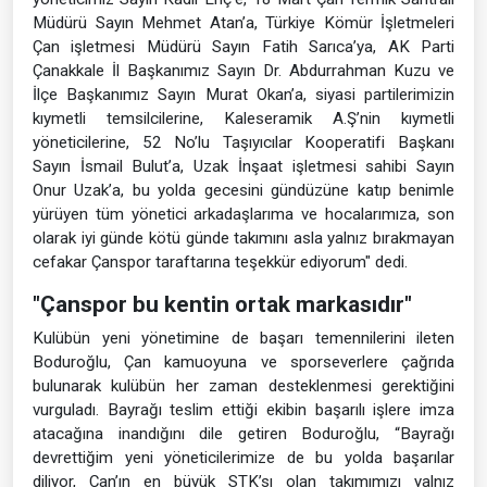
Müdürü Sayın Mehmet Atan’a, Türkiye Kömür İşletmeleri
Çan işletmesi Müdürü Sayın Fatih Sarıca’ya, AK Parti
Çanakkale İl Başkanımız Sayın Dr. Abdurrahman Kuzu ve
İlçe Başkanımız Sayın Murat Okan’a, siyasi partilerimizin
kıymetli temsilcilerine, Kaleseramik A.Ş’nin kıymetli
yöneticilerine, 52 No’lu Taşıyıcılar Kooperatifi Başkanı
Sayın İsmail Bulut’a, Uzak İnşaat işletmesi sahibi Sayın
Onur Uzak’a, bu yolda gecesini gündüzüne katıp benimle
yürüyen tüm yönetici arkadaşlarıma ve hocalarımıza, son
olarak iyi günde kötü günde takımını asla yalnız bırakmayan
cefakar Çanspor taraftarına teşekkür ediyorum" dedi.
"Çanspor bu kentin ortak markasıdır"
Kulübün yeni yönetimine de başarı temennilerini ileten
Boduroğlu, Çan kamuoyuna ve sporseverlere çağrıda
bulunarak kulübün her zaman desteklenmesi gerektiğini
vurguladı. Bayrağı teslim ettiği ekibin başarılı işlere imza
atacağına inandığını dile getiren Boduroğlu, “Bayrağı
devrettiğim yeni yöneticilerimize de bu yolda başarılar
diliyor, Çan’ın en büyük STK’sı olan takımımızı yalnız