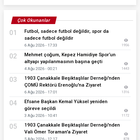
Çok Okunanlar
Futbol, sadece futbol değildir, spor da
01
sadece futbol değildir
6 Ağu 2026 - 17:33
1956
Mehmet çoğum, Kepez Hamidiye Spor’un
02
altyapı yapılanmasının başına geçti
4 Ağu 2026 - 00:21
1443
1903 Çanakkale Beşiktaşlılar Derneği'nden
03
ÇOMÜ Rektörü Erenoğlu'na Ziyaret
6 Ağu 2026 - 17:01
1316
Efsane Başkan Kemal Yüksel yeniden
04
göreve seçildi
3 Ağu 2026 - 10:41
1172
1903 Çanakkale Beşiktaşlılar Derneği'nden
05
Vali Ömer Toraman'a Ziyaret
5 Ağu 2026 - 12:17
878