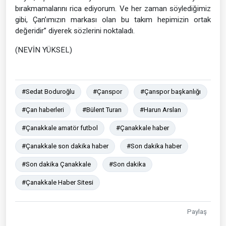
bırakmamalarını rica ediyorum. Ve her zaman söylediğimiz
gibi, Çan’ımızın markası olan bu takım hepimizin ortak
değeridir” diyerek sözlerini noktaladı.
(NEVİN YÜKSEL)
#Sedat Boduroğlu
#Çanspor
#Çanspor başkanlığı
#Çan haberleri
#Bülent Turan
#Harun Arslan
#Çanakkale amatör futbol
#Çanakkale haber
#Çanakkale son dakika haber
#Son dakika haber
#Son dakika Çanakkale
#Son dakika
#Çanakkale Haber Sitesi
Paylaş