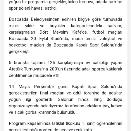
yoğun bir programla gerçekleştirilen turnuva, adada tam bir
spor şöleni havası estirdi.
Bozcaada Belediyesinden edinilen bilgiye göre turnuvada
minik, yıldız ve büyükler kategorilerindeki satranç
karşılaşmaları Dört Mevsim Kafe’de, futbol maçları
Bozcaada 20 Eylül Stadı’nda, masa tenisi, voleybol ve
basketbol maçları da Bozcaada Kapalı Spor Salonu’nda
gerçekleşti.
5 branşta toplam 126 karşılaşmaya ev sahipliği yapan
Atatürk Turnuvası’na 200’ün üzerinde adalı sporcu katılarak
centilmence mücadele etti.
14 Mayıs Perşembe günü Kapalı Spor Salonu’nda
gerçekleştirilen final maçları ve ödül törenine de adalılar
yoğun ilgi gösterdi. Salonun hınca hınç dolduğu
organizasyonda belediyemiz tarafından adalılara çay, kahve
ve sıcak çorba ikramında bulunuldu.
Program kapsamında İstiklal İlkokulu 1. sınıf öğrencilerinin
gerçekleştirdiği gösteri de geceye renk kattı.