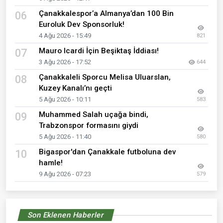
Çanakkalespor’a Almanya’dan 100 Bin
06
Euroluk Dev Sponsorluk!
4 Ağu 2026 - 15:49
821
Mauro Icardi İçin Beşiktaş İddiası!
07
3 Ağu 2026 - 17:52
644
Çanakkaleli Sporcu Melisa Uluarslan,
08
Kuzey Kanalı’nı geçti
5 Ağu 2026 - 10:11
583
Muhammed Salah uçağa bindi,
09
Trabzonspor formasını giydi
5 Ağu 2026 - 11:40
580
Bigaspor'dan Çanakkale futboluna dev
10
hamle!
9 Ağu 2026 - 07:23
579
Son Eklenen Haberler