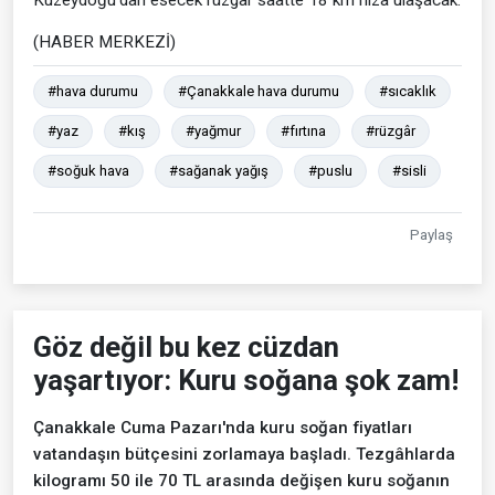
Kuzeydoğu’dan esecek rüzgâr saatte 18 km hıza ulaşacak.
(HABER MERKEZİ)
#hava durumu
#Çanakkale hava durumu
#sıcaklık
#yaz
#kış
#yağmur
#fırtına
#rüzgâr
#soğuk hava
#sağanak yağış
#puslu
#sisli
Paylaş
Göz değil bu kez cüzdan
yaşartıyor: Kuru soğana şok zam!
Çanakkale Cuma Pazarı'nda kuru soğan fiyatları
vatandaşın bütçesini zorlamaya başladı. Tezgâhlarda
kilogramı 50 ile 70 TL arasında değişen kuru soğanın