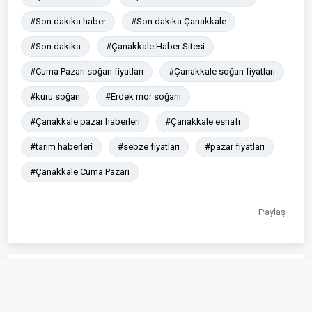
#Son dakika haber
#Son dakika Çanakkale
#Son dakika
#Çanakkale Haber Sitesi
#Cuma Pazarı soğan fiyatları
#Çanakkale soğan fiyatları
#kuru soğan
#Erdek mor soğanı
#Çanakkale pazar haberleri
#Çanakkale esnafı
#tarım haberleri
#sebze fiyatları
#pazar fiyatları
#Çanakkale Cuma Pazarı
Paylaş
Çok Okunanlar
Ayvacık’ta Kur’an kursu öğrencileri bilgi
01