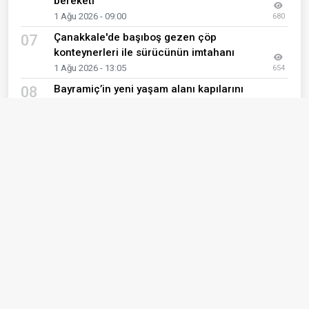
bereketi
1 Ağu 2026 - 09:00
680
Çanakkale'de başıboş gezen çöp
07
konteynerleri ile sürücünün imtahanı
1 Ağu 2026 - 13:05
654
Bayramiç’in yeni yaşam alanı kapılarını
08
açtı
1 Ağu 2026 - 11:04
642
Gelibolu’da hizmet mesaisi hız kesmiyor
09
3 Ağu 2026 - 11:15
608
1903 Çanakkale Beşiktaşlılar Derneği’nden
10
Turgay Kılıç’a anlamlı ziyaret
1 Ağu 2026 - 08:30
596
Son Eklenen Haberler
Çanakkale'de İki Noktada Trafik Lambaları
01
Devre Dışı Kaldı