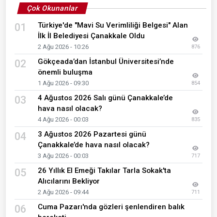
Çok Okunanlar
Türkiye'de "Mavi Su Verimliliği Belgesi" Alan
01
İlk İl Belediyesi Çanakkale Oldu
2 Ağu 2026 - 10:26
876
Gökçeada’dan İstanbul Üniversitesi’nde
02
önemli buluşma
1 Ağu 2026 - 09:30
854
4 Ağustos 2026 Salı günü Çanakkale’de
03
hava nasıl olacak?
4 Ağu 2026 - 00:03
835
3 Ağustos 2026 Pazartesi günü
04
Çanakkale’de hava nasıl olacak?
3 Ağu 2026 - 00:03
717
26 Yıllık El Emeği Takılar Tarla Sokak'ta
05
Alıcılarını Bekliyor
2 Ağu 2026 - 09:44
711
Cuma Pazarı'nda gözleri şenlendiren balık
06