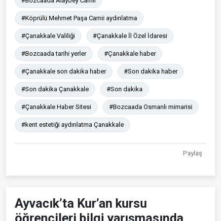
#Bozcaada Alaybey Camii
#Köprülü Mehmet Paşa Camii aydınlatma
#Çanakkale Valiliği
#Çanakkale İl Özel İdaresi
#Bozcaada tarihi yerler
#Çanakkale haber
#Çanakkale son dakika haber
#Son dakika haber
#Son dakika Çanakkale
#Son dakika
#Çanakkale Haber Sitesi
#Bozcaada Osmanlı mimarisi
#kent estetiği aydınlatma Çanakkale
Paylaş
Ayvacık’ta Kur’an kursu
öğrencileri bilgi yarışmasında