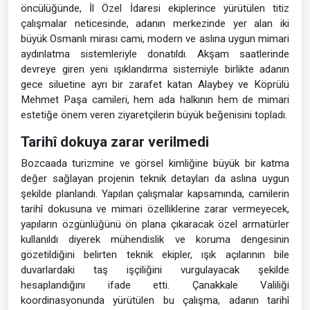
öncülüğünde, İl Özel İdaresi ekiplerince yürütülen titiz
çalışmalar neticesinde, adanın merkezinde yer alan iki
büyük Osmanlı mirası cami, modern ve aslına uygun mimari
aydınlatma sistemleriyle donatıldı. Akşam saatlerinde
devreye giren yeni ışıklandırma sistemiyle birlikte adanın
gece siluetine ayrı bir zarafet katan Alaybey ve Köprülü
Mehmet Paşa camileri, hem ada halkının hem de mimari
estetiğe önem veren ziyaretçilerin büyük beğenisini topladı.
Tarihî dokuya zarar verilmedi
Bozcaada turizmine ve görsel kimliğine büyük bir katma
değer sağlayan projenin teknik detayları da aslına uygun
şekilde planlandı. Yapılan çalışmalar kapsamında, camilerin
tarihî dokusuna ve mimari özelliklerine zarar vermeyecek,
yapıların özgünlüğünü ön plana çıkaracak özel armatürler
kullanıldı diyerek mühendislik ve koruma dengesinin
gözetildiğini belirten teknik ekipler, ışık açılarının bile
duvarlardaki taş işçiliğini vurgulayacak şekilde
hesaplandığını ifade etti. Çanakkale Valiliği
koordinasyonunda yürütülen bu çalışma, adanın tarihî