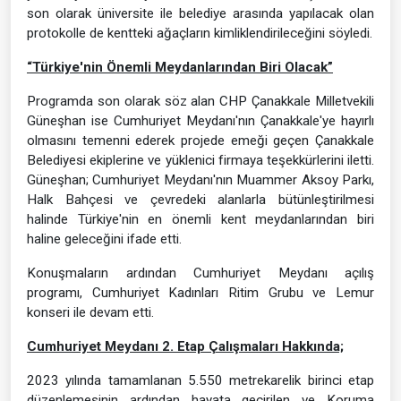
son olarak üniversite ile belediye arasında yapılacak olan
protokolle de kentteki ağaçların kimliklendirileceğini söyledi.
“Türkiye'nin Önemli Meydanlarından Biri Olacak”
Programda son olarak söz alan CHP Çanakkale Milletvekili
Güneşhan ise Cumhuriyet Meydanı'nın Çanakkale'ye hayırlı
olmasını temenni ederek projede emeği geçen Çanakkale
Belediyesi ekiplerine ve yüklenici firmaya teşekkürlerini iletti.
Güneşhan; Cumhuriyet Meydanı'nın Muammer Aksoy Parkı,
Halk Bahçesi ve çevredeki alanlarla bütünleştirilmesi
halinde Türkiye'nin en önemli kent meydanlarından biri
haline geleceğini ifade etti.
Konuşmaların ardından Cumhuriyet Meydanı açılış
programı, Cumhuriyet Kadınları Ritim Grubu ve Lemur
konseri ile devam etti.
Cumhuriyet Meydanı 2. Etap Çalışmaları Hakkında;
2023 yılında tamamlanan 5.550 metrekarelik birinci etap
düzenlemesinin ardından hayata geçirilen ve Koruma