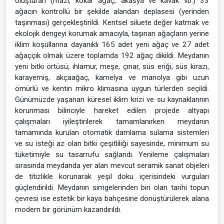
oluşturan (mazı, kokar ağaç, akasya ve kavak vb.) 33
ağacın kontrollü bir şekilde alandan deplasesi (yerinden
taşınması) gerçekleştirildi. Kentsel siluete değer katmak ve
ekolojik dengeyi korumak amacıyla, taşınan ağaçların yerine
iklim koşullarına dayanıklı 165 adet yeni ağaç ve 27 adet
ağaççık olmak üzere toplamda 192 ağaç dikildi. Meydanın
yeni bitki örtüsü; ıhlamur, meşe, çınar, süs eriği, süs kirazı,
karayemiş, akçaağaç, kamelya ve manolya gibi uzun
ömürlü ve kentin mikro klimasına uygun türlerden seçildi.
Günümüzde yaşanan küresel iklim krizi ve su kaynaklarının
korunması bilinciyle hareket edilen projede altyapı
çalışmaları iyileştirilerek tamamlanırken meydanın
tamamında kurulan otomatik damlama sulama sistemleri
ve su isteği az olan bitki çeşitliliği sayesinde, minimum su
tüketimiyle su tasarrufu sağlandı. Yenileme çalışmaları
sırasında meydanda yer alan mevcut seramik sanat objeleri
de titizlikle korunarak yeşil doku içerisindeki vurguları
güçlendirildi. Meydanın simgelerinden biri olan tarihi topun
çevresi ise estetik bir kaya bahçesine dönüştürülerek alana
modern bir görünüm kazandırıldı.