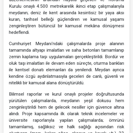
Kurulu onaylı 4.500 metrekarelik ikinci etap çalışmalarıyla
meydanın; deniz ile kent arasında kesintisiz bir yaya aksı
kuran, tarihsel belleği güçlendiren ve kamusal yaşamı
zenginleştiren bütüncül bir kamusal mekâna dönüşmesi
hedeflendi.
Cumhuriyet Meydanı'ndaki çalışmalarda proje alanının
tamamında altyapı imalatları ve saha betonları tamamlanıp
zemin kaplama taşı uygulamaları gerçekleştirildi. Bordür ve
oluk taşı imalatları ile devam eden süreçte, oturma bankları
ile kentsel donatı elemanları da yenilendi. Meydan ayrıca
kendine özgü aydınlatmasıyla geceleri de canlı, güvenli ve
nitelikli bir kamusal alana dönüştürüldü.
Bilimsel raporlar ve kurul onaylı projeler doğrultusunda
yürütülen çalışmalarda, meydanın yeşil dokusu hem
zenginleştirildi hem de gelecek nesiller için güvence altına
alındı. Proje kapsamında ilk olarak teknik incelemeler ve
üniversite raporlarıyla yapılan çalışmalarda; ömrünü
tamamlamış, sağlıksız ve halk sağlığı açısından risk