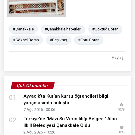
#Çanakkale
#Çanakkale haberleri
#Göktuğ Boran
#Göksel Boran
#Beşiktaş
#Ebru Boran
Paylaş
Çok Okunanlar
Ayvacık’ta Kur’an kursu öğrencileri bilgi
01
yarışmasında buluştu
7 Ağu 2026 - 00:06
1079
Türkiye'de "Mavi Su Verimliliği Belgesi" Alan
02
İlk İl Belediyesi Çanakkale Oldu
2 Ağu 2026 - 10:26
896