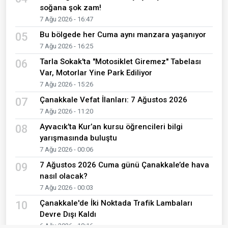
soğana şok zam!
7 Ağu 2026 - 16:47
Bu bölgede her Cuma aynı manzara yaşanıyor
05
7 Ağu 2026 - 16:25
Tarla Sokak'ta "Motosiklet Giremez" Tabelası
06
Var, Motorlar Yine Park Ediliyor
7 Ağu 2026 - 15:26
Çanakkale Vefat İlanları: 7 Ağustos 2026
07
7 Ağu 2026 - 11:20
Ayvacık’ta Kur’an kursu öğrencileri bilgi
08
yarışmasında buluştu
7 Ağu 2026 - 00:06
7 Ağustos 2026 Cuma günü Çanakkale’de hava
09
nasıl olacak?
7 Ağu 2026 - 00:03
Çanakkale'de İki Noktada Trafik Lambaları
10
Devre Dışı Kaldı
6 Ağu 2026 - 18:16