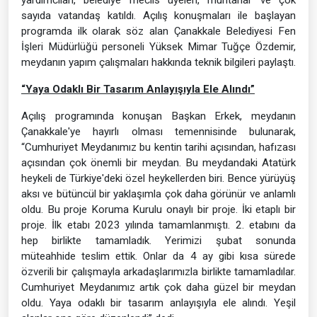
sayıda vatandaş katıldı. Açılış konuşmaları ile başlayan
programda ilk olarak söz alan Çanakkale Belediyesi Fen
İşleri Müdürlüğü personeli Yüksek Mimar Tuğçe Özdemir,
meydanın yapım çalışmaları hakkında teknik bilgileri paylaştı.
“Yaya Odaklı Bir Tasarım Anlayışıyla Ele Alındı”
Açılış programında konuşan Başkan Erkek, meydanın
Çanakkale'ye hayırlı olması temennisinde bulunarak,
“Cumhuriyet Meydanımız bu kentin tarihi açısından, hafızası
açısından çok önemli bir meydan. Bu meydandaki Atatürk
heykeli de Türkiye'deki özel heykellerden biri. Bence yürüyüş
aksı ve bütüncül bir yaklaşımla çok daha görünür ve anlamlı
oldu. Bu proje Koruma Kurulu onaylı bir proje. İki etaplı bir
proje. İlk etabı 2023 yılında tamamlanmıştı. 2. etabını da
hep birlikte tamamladık. Yerimizi şubat sonunda
müteahhide teslim ettik. Onlar da 4 ay gibi kısa sürede
özverili bir çalışmayla arkadaşlarımızla birlikte tamamladılar.
Cumhuriyet Meydanımız artık çok daha güzel bir meydan
oldu. Yaya odaklı bir tasarım anlayışıyla ele alındı. Yeşil