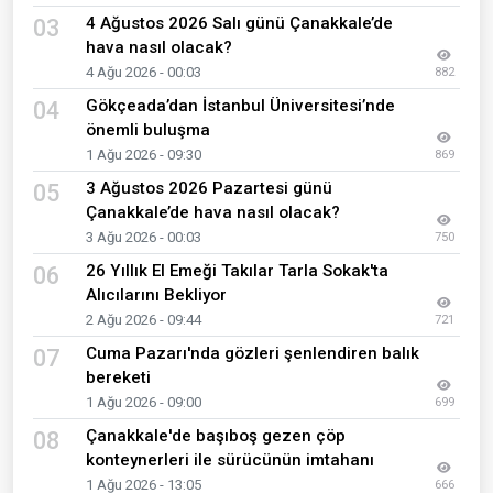
4 Ağustos 2026 Salı günü Çanakkale’de
03
hava nasıl olacak?
4 Ağu 2026 - 00:03
882
Gökçeada’dan İstanbul Üniversitesi’nde
04
önemli buluşma
1 Ağu 2026 - 09:30
869
3 Ağustos 2026 Pazartesi günü
05
Çanakkale’de hava nasıl olacak?
3 Ağu 2026 - 00:03
750
26 Yıllık El Emeği Takılar Tarla Sokak'ta
06
Alıcılarını Bekliyor
2 Ağu 2026 - 09:44
721
Cuma Pazarı'nda gözleri şenlendiren balık
07
bereketi
1 Ağu 2026 - 09:00
699
Çanakkale'de başıboş gezen çöp
08
konteynerleri ile sürücünün imtahanı
1 Ağu 2026 - 13:05
666